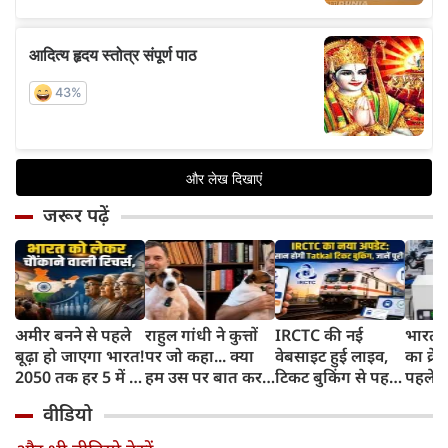
जरूर पढ़ें
अमीर बनने से पहले
राहुल गांधी ने कुत्तों
IRCTC की नई
भारत म
बूढ़ा हो जाएगा भारत!
पर जो कहा... क्या
वेबसाइट हुई लाइव,
का क्रे
2050 तक हर 5 में 1
हम उस पर बात कर
टिकट बुकिंग से पहले
पहले जा
भारतीय होगा 60
सकते हैं?
करना होगा ये जरूरी
वाहनों 
वीडियो
साल से ज्यादा उम्र का
काम, जानें पूरा
और इन
तरीका