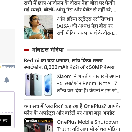
ऊर्जा सुरक्षा, आर्थिक विकास और
रांची में छात्र आंदोलन के दौरान नेहा बोरा पर फेंकी
टिकाऊ परिवहन व्यवस्था का अहम
गई स्याही, बोलीं- आंसू गैस और पेलेट से नहीं डरे,
हिस्सा बनती जा रही है। 2016 के
इससे भी नहीं डरेंगे
ऑल इंडिया स्टूडेंट्स एसोसिएशन
बाद से भारत में इलेक्ट्रिक वाहनों की
(AISA) की अध्यक्ष नेहा बोरा पर
बिक्री में करीब 46 गुना बढ़ोतरी हुई
रांची में विधानसभा मार्च के दौरान
है। वहीं, EV से जुड़े निर्यात का मूल्य
स्याही फेंकी गई। उन्होंने कहा कि 20
2020 में 12 लाख अमेरिकी डॉलर से
जुलाई को हम पर आंसू गैस के गोले
मोबाइल मेनिया
बढ़कर 2024 में 8.4 करोड़
छोड़े गए, पेलेट गन का इस्तेमाल
अमेरिकी डॉलर हो गया।
Redmi का बड़ा धमाका, लांच किया सस्ता
किया गया; जब हम तब नहीं डरे, तो
स्मार्टफोन, 8,000mAh बैटरी और 50MP कैमरा
यह मामूली स्याही हमारा क्या बिगाड़
लेगी?
Xiaomi ने भारतीय बाजार में अपना
नया स्मार्टफोन Redmi Note 17
लॉन्च कर दिया है। कंपनी ने इस फोन
को TrueColour AMOLED
डिस्प्ले, 8,000mAh की बड़ी बैटरी
क्या सच में 'अलविदा' कह रहा है OnePlus? आपके
और Qualcomm Snapdragon
फोन के अपडेट्स और वारंटी पर आया बड़ा अपडेट
चिपसेट के साथ पेश किया है। फोन में
OnePlus Mobile Shutdown
50MP का मेन कैमरा दिया गया है।
Truth: यदि आप भी सोशल मीडिया