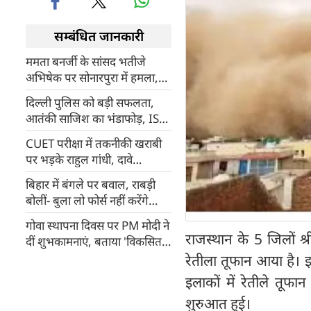
सम्बंधित जानकारी
ममता बनर्जी के सांसद भतीजे
अभिषेक पर सोनारपुरा में हमला,
कपड़े फाड़े, हेलमेट पहनकर बचाई
दिल्ली पुलिस को बड़ी सफलता,
जान
आतंकी साजिश का भंडाफोड़, ISI
के 9 एजेंट गिरफ्तार, हथियार और
CUET परीक्षा में तकनीकी खराबी
विस्फोटक बरामद
पर भड़के राहुल गांधी, दावे
'विश्वगुरु' के पर एक परीक्षा ढंग से
बिहार में बंगले पर बवाल, राबड़ी
नहीं करा सकते!
बोलीं- बुला लो फोर्स नहीं करेंगे
बंगला खाली
गोवा स्थापना दिवस पर PM मोदी ने
राजस्थान के 5 जिलों श
दीं शुभकामनाएं, बताया 'विकसित
भारत' का अहम हिस्सा
रेतीला तूफान आया है। 
इलाकों में रेतीले तूफ
शुरुआत हुई।