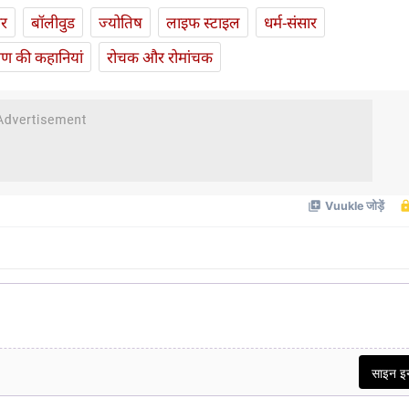
ार
बॉलीवुड
ज्योतिष
लाइफ स्‍टाइल
धर्म-संसार
यण की कहानियां
रोचक और रोमांचक