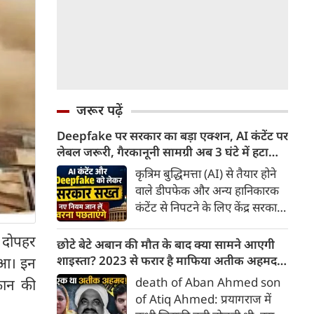
जरूर पढ़ें
Deepfake पर सरकार का बड़ा एक्शन, AI कंटेंट पर
लेबल जरूरी, गैरकानूनी सामग्री अब 3 घंटे में हटानी
होगी, नए नियम जान लें वरना पछताएंगे
कृत्रिम बुद्धिमत्ता (AI) से तैयार होने
वाले डीपफेक और अन्य हानिकारक
कंटेंट से निपटने के लिए केंद्र सरकार
ने नियामक व्यवस्था को और सख्त
र दोपहर
किया है। सरकार ने AI से तैयार कंटेंट
छोटे बेटे अबान की मौत के बाद क्या सामने आएगी
पर स्पष्ट लेबल और पहचान योग्य
शाइस्ता? 2023 से फरार है माफिया अतीक अहमद
ुआ। इन
मेटाडेटा उपलब्ध कराना अनिवार्य
की पत्नी
death of Aban Ahmed son
फान की
किया है। साथ ही, सरकारी या
of Atiq Ahmed: प्रयागराज में
न्यायालय के आदेश के आधार पर