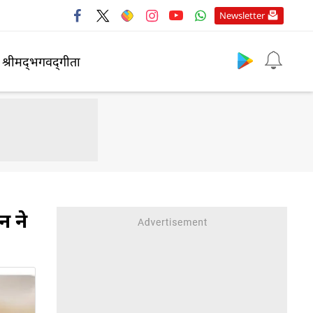
Newsletter
श्रीमद्‍भगवद्‍गीता
न ने