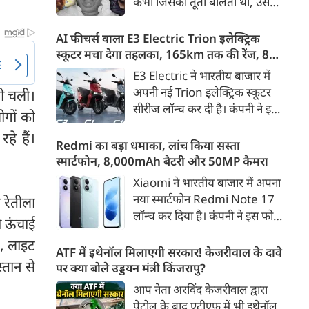
कभी जिसकी तूती बोलती थी, उस
गैरकानूनी जानकारी हटाने की
पूर्व सांसद और माफिया अतीक
समयसीमा 36 घंटे से घटाकर 3 घंटे
अहमद के कुनबे पर कानून और
AI फीचर्स वाला E3 Electric Trion इलेक्ट्रिक
कर दी गई है।
किस्मत की दोहरी मार पड़ रही है।
स्कूटर मचा देगा तहलका, 165km तक की रेंज, 8
जिस झांसी जिले में अप्रैल 2023 में
साल की बैटरी वारंटी, कीमत जानेंगे तो हो जाएंगे
E3 Electric ने भारतीय बाजार में
अतीक के एनकाउंटर में मारे गए बेटे
हैरान
अपनी नई Trion इलेक्ट्रिक स्कूटर
धी चली।
असद की सांसें थमी थीं, उसी झांसी में
सीरीज लॉन्च कर दी है। कंपनी ने इसे
ोगों को
अब उसके छोटे बेटे अबान की भीषण
तीन वेरिएंट C1, C1x और C2 में
सड़क दुर्घटना में जान चली गई है।
े हैं।
पेश किया है। Trion की शुरुआती
Redmi का बड़ा धमाका, लांच किया सस्ता
कीमत 99,999 रुपए (एक्स-शोरूम,
स्मार्टफोन, 8,000mAh बैटरी और 50MP कैमरा
बेंगलुरु) रखी गई है। फिलहाल इसकी
Xiaomi ने भारतीय बाजार में अपना
बुकिंग बेंगलुरु के ग्राहकों के लिए
नया स्मार्टफोन Redmi Note 17
 रेतीला
कंपनी की आधिकारिक वेबसाइट के
लॉन्च कर दिया है। कंपनी ने इस फोन
ी ऊंचाई
जरिए शुरू की गई है। आने वाले समय
को TrueColour AMOLED
में इसे दूसरे शहरों में भी उपलब्ध
, लाइट
डिस्प्ले, 8,000mAh की बड़ी बैटरी
ATF में इथेनॉल मिलाएगी सरकार! केजरीवाल के दावे
कराया जाएगा।
तान से
और Qualcomm Snapdragon
पर क्या बोले उड्डयन मंत्री किंजरापु?
चिपसेट के साथ पेश किया है। फोन में
आप नेता अरविंद केजरीवाल द्वारा
50MP का मेन कैमरा दिया गया है।
पेट्रोल के बाद एटीएफ में भी इथेनॉल