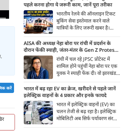
के तहत मिलने वाली बेहद कम पेंशन
पहले करना होगा ये जरूरी काम, जानें पूरा तरीका
से नाराज देश के सेवानिवृत्त कर्मचारी
भारतीय रेलवे की ऑनलाइन टिकट
अब आर-पार की लड़ाई के मूड में हैं।
बुकिंग सेवा इस्तेमाल करने वाले
यात्रियों के लिए जरूरी खबर है।
IRCTC ने अपनी नई टिकट बुकिंग
वेबसाइट का बीटा वर्जन लॉन्च कर
AISA की अध्यक्ष नेहा बोरा पर रांची में प्रदर्शन के
दिया है। करीब 24 साल पुराने
दौरान फेंकी स्याही, जंतर-मंतर के Gen Z Protest
इंटरफेस के बाद वेबसाइट को नए
स,
से आई थी चर्चा में
रांची में चल रहे JPSC प्रोटेस्ट में
डिजाइन और कई नए फीचर्स के साथ
शामिल होने पहुंचीं नेहा बोरा पर एक
अपडेट किया गया है।
युवक ने स्याही फेंक दी। वो झारखंड में
चल रहे प्रदर्शन को समर्थन देने पहुंची
थी। घटना के बाद नेहा बोरा ने कहा
िक करें
भारत में बढ़ रहा EV का क्रेज, खरीदने से पहले जानें
कि इसका पता लगाना जरूरी है कि ये
इलेक्ट्रिक वाहनों के 4 प्रकार और इनके फायदे
कौन सी ताकतें हैं।
भारत में इलेक्ट्रिक वाहनों (EV) का
चलन तेजी से बढ़ रहा है। इलेक्ट्रिक
मोबिलिटी अब सिर्फ पर्यावरण संरक्षण
खिर
तक सीमित नहीं है, बल्कि यह देश की