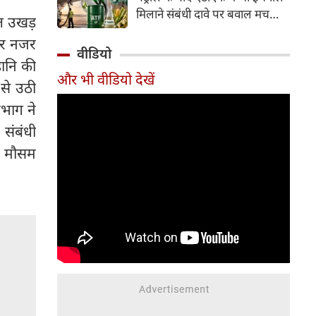
इसके अलावा Redmi Note 17 में
मिलाने संबंधी दावे पर बवाल मच
ेत उखड़
Corning Gorilla Glass 7i
गया। मोदी सरकार में मंत्री राम मोहन
प्रोटेक्शन, IP65 रेटिंग और मजबूत
 पर नजर
नायडू किंजरापु ने इसका खंडन करते
वीडियो
चेसिस जैसे फीचर्स मिलते हैं।
ानि की
हुए कहा कि सरकार की एटीएफ में
और भी वीडियो देखें
इथेनॉल मिलाने की कोई योजना नहीं
 से उठी
है।
िभाग ने
संबंधी
और मौसम