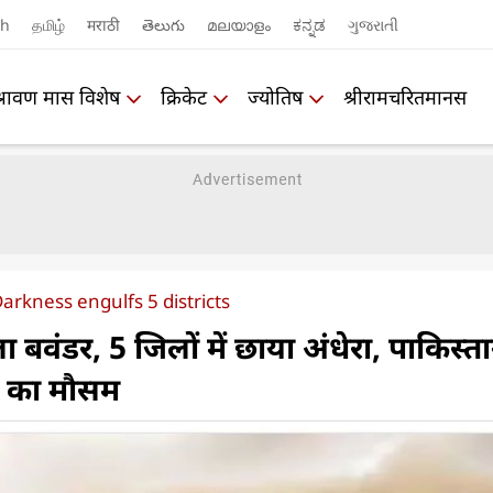
sh
தமிழ்
मराठी
తెలుగు
മലയാളം
ಕನ್ನಡ
ગુજરાતી
श्रावण मास विशेष
क्रिकेट
ज्योतिष
श्रीरामचरितमानस
rkness engulfs 5 districts
ला बवंडर, 5 जिलों में छाया अंधेरा, पाकिस्‍ता
 का मौसम