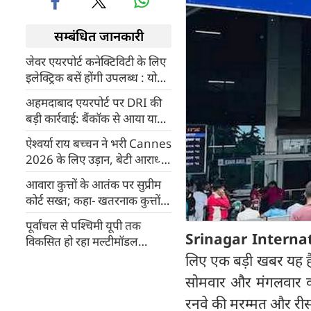
सम्बंधित जानकारी
जेवर एयरपोर्ट कनेक्टिविटी के लिए
इलेक्ट्रिक बसें होंगी उपलब्ध : योगी
आदित्यनाथ
अहमदाबाद एयरपोर्ट पर DRI की
बड़ी कार्रवाई: बैंकॉक से आया यात्री
20 किलो गांजे के साथ गिरफ्तार
ऐश्वर्या राय बच्चन ने भरी Cannes
2026 के लिए उड़ान, बेटी आराध्या
संग एयरपोर्ट पर हुईं स्पॉट
आवारा कुत्तों के आतंक पर सुप्रीम
कोर्ट सख्त; कहा- खतरनाक कुत्तों
को मारने पर हो विचार, सार्वजनिक
पूर्वांचल से पश्चिमी यूपी तक
जगहों से तुरंत हटाएं
Srinagar Internat
विकसित हो रहा मल्टीमॉडल
लॉजिस्टिक्स नेटवर्क, देश का नया
लिए एक बड़ी खबर यह है
सप्लाई चेन हब बन रहा उत्तर प्रदेश
सोमवार और मंगलवार को
रनवे की मरम्मत और रीसर