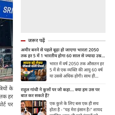
जरूर पढ़ें
अमीर बनने से पहले बूढ़ा हो जाएगा भारत! 2050
तक हर 5 में 1 भारतीय होगा 60 साल से ज्यादा उम्र
का
भारत में वर्ष 2050 तक औसतन हर
5 में से एक व्यक्ति की आयु 60 वर्ष
या उससे अधिक होगी। साथ ही
लगभग 10 में से 7 बुजुर्ग ग्रामीण
ियों के
भारत में रहेंगे। ‘ट्रांसफॉर्म रूरल
राहुल गांधी ने कुत्तों पर जो कहा... क्या हम उस पर
इंडिया’ (टीआरआई) की रिचर्स के
बात कर सकते हैं?
र तक हर
अनुसार भारत विकसित देशों के
एक कुत्ते के लिए बस एक ही सच
र्ट पर
विपरीत समृद्ध बनने से पहले ही वृद्ध
होता है - "यह मेरा इंसान है।" शायद
होती आबादी वाले देश की श्रेणी में