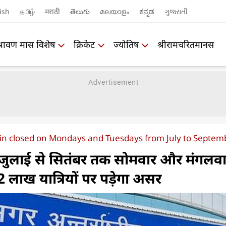
ish
தமிழ்
मराठी
తెలుగు
മലയാളം
ಕನ್ನಡ
ગુજરાતી
श्रावण मास विशेष
क्रिकेट
ज्योतिष
श्रीरामचरितमानस
main closed on Mondays and Tuesdays from July to Septem
्ट जुलाई से सितंबर तक सोमवार और मंगलव
 2 लाख यात्रियों पर पड़ेगा असर