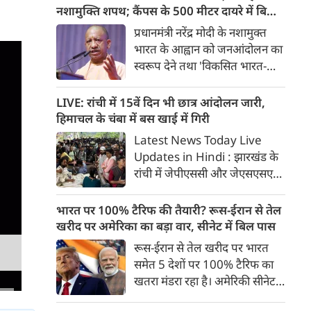
होंगी। मुंबई-अहमदाबाद यात्रा महज
नशामुक्ति शपथ; कैंपस के 500 मीटर दायरे में बिक्री
2 घंटे 15 मिनट में पूरी होगी।
पर सख्ती
प्रधानमंत्री नरेंद्र मोदी के नशामुक्त
भारत के आह्वान को जनआंदोलन का
स्वरूप देने तथा 'विकसित भारत-
विकसित उत्तर प्रदेश' के संकल्प को
साकार करने के उद्देश्य से योगी
LIVE: रांची में 15वें दिन भी छात्र आंदोलन जारी,
सरकार सभी उच्च शिक्षण संस्थानों में
हिमाचल के चंबा में बस खाई में गिरी
व्यापक नशामुक्ति अभियान
Latest News Today Live
चलाएगी। विधानसभा परिसर में उच्च
Updates in Hindi : झारखंड के
शिक्षा मंत्री योगेंद्र उपाध्याय की
रांची में जेपीएससी और जेएसएसएसी
अध्यक्षता में प्रदेश के सभी राजकीय
परीक्षा में धांधली के खिलाफ छात्र
विश्वविद्यालयों के कुलसचिवों एवं
आंदोलन का आज 15वां दिन है। कुछ
भारत पर 100% टैरिफ की तैयारी? रूस-ईरान से तेल
परीक्षा नियंत्रकों की महत्वपूर्ण बैठक
ही देर में फिर सर्किट हाउस में सरकार
खरीद पर अमेरिका का बड़ा वार, सीनेट में बिल पास
आयोजित की गई।
और छात्रों के प्रतिनिधिमंडल के बीच
रूस-ईरान से तेल खरीद पर भारत
बात होगी। पल पल की जानकारी...
समेत 5 देशों पर 100% टैरिफ का
खतरा मंडरा रहा है। अमेरिकी सीनेट ने
इस संबंध में बिल को मंजूरी दे दी है।