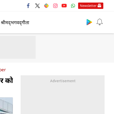
Newsletter
श्रीमद्‍भगवद्‍गीता
ber
ार को