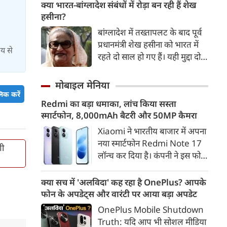
अगर कांग्रेस से भी इस बिल को
क्या भारत-बांग्लादेश संबंधों में रोड़ा बन रही हैं शेख
मंजूरी मिल जाती है तो इसे राष्‍ट्रपति
हसीना?
डोनाल्ड ट्रंप के हस्ताक्षर के बाद
बांग्लादेश में तख्तापलट के बाद पूर्व
अमेरिका रूस-ईरान से तेल खरीद पर
प्रधानमंत्री शेख हसीना को भारत में
मय से
भारत पर 100% टैरिफ का रास्ता
रहते दो साल हो गए हैं। यही मुद्दा दोनों
साफ हो जाएगा।
देशों के आपसी संबंधों की राह में
सबसे बड़ा रोड़ा बना हुआ है। शेख
मोबाइल मेनिया
हसीना दोनों देशों के लिए बेहद अहम
िक करें
Redmi का बड़ा धमाका, लांच किया सस्ता
हैं।
स्मार्टफोन, 8,000mAh बैटरी और 50MP कैमरा
Xiaomi ने भारतीय बाजार में अपना
नया स्मार्टफोन Redmi Note 17
गी
लॉन्च कर दिया है। कंपनी ने इस फोन
को TrueColour AMOLED
डिस्प्ले, 8,000mAh की बड़ी बैटरी
क्या सच में 'अलविदा' कह रहा है OnePlus? आपके
और Qualcomm Snapdragon
फोन के अपडेट्स और वारंटी पर आया बड़ा अपडेट
चिपसेट के साथ पेश किया है। फोन में
OnePlus Mobile Shutdown
50MP का मेन कैमरा दिया गया है।
Truth: यदि आप भी सोशल मीडिया