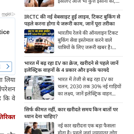
इसलिए आज भी कुत्ते इंसानों को,
पहुंच रहा है।
इंसानों से बेहतर समझते हैं। जब हम
भू-राजनीति से लेकर कृत्रिम
IRCTC की नई वेबसाइट हुई लाइव, टिकट बुकिंग से
बुद्धिमत्ता, जलवायु परिवर्तन से लेकर
पहले करना होगा ये जरूरी काम, जानें पूरा तरीका
क्रिकेट तक हर विषय पर बहस कर
भारतीय रेलवे की ऑनलाइन टिकट
सकते हैं, तो उस जीव पर भी एक
बुकिंग सेवा इस्तेमाल करने वाले
गंभीर चर्चा बनती है जिसने किसी भी
यात्रियों के लिए जरूरी खबर है।
सभ्यता से पहले इंसान का साथ चुना
IRCTC ने अपनी नई टिकट बुकिंग
था। दुर्भाग्य यह है कि आज कुत्तों के
वेबसाइट का बीटा वर्जन लॉन्च कर
भारत में बढ़ रहा EV का क्रेज, खरीदने से पहले जानें
बारे में हमारी राय पशु-चिकित्सकों,
दिया है। करीब 24 साल पुराने
इलेक्ट्रिक वाहनों के 4 प्रकार और इनके फायदे
व्यवहार वैज्ञानिकों या विशेषज्ञों से
इंटरफेस के बाद वेबसाइट को नए
ला लिया
भारत में तेजी से बढ़ रहा EV का
कम... और व्हाट्सऐप यूनिवर्सिटी से
डिजाइन और कई नए फीचर्स के साथ
चलन, 2030 तक 30% नई गाड़ियों
ज़्यादा बनती है।
 ऑपरेशन
अपडेट किया गया है।
का लक्ष्य, जानें इलेक्ट्रिक वाहन
ै कि वे
कितने प्रकार के होते हैं और क्या है
200 अरब रुपए का मौका
सिर्फ कीमत नहीं, कार खरीदते समय किन बातों पर
िरिक्त
ध्यान देना चाहिए?
नई कार खरीदना एक बड़ा फैसला
होता है। पहले जहां ज़्यादातर लोग