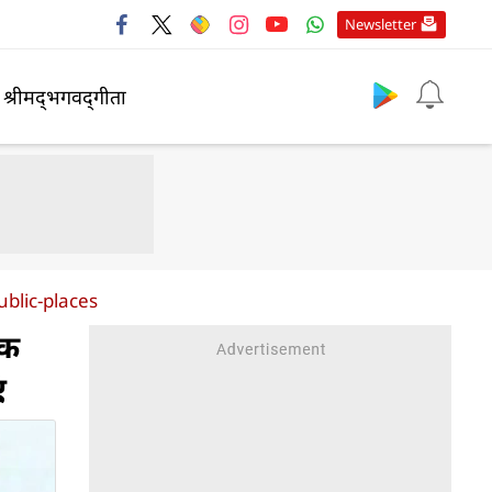
Newsletter
श्रीमद्‍भगवद्‍गीता
blic-places
ाक
ं