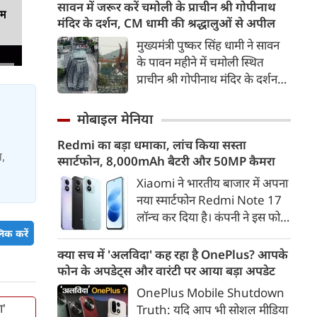
सोनिया गांधी के पालतू डॉगी नूरी के
सावन में जरूर करें चमोली के प्राचीन श्री गोपीनाथ
का अलर्ट दिया गया है।
यम
साथ समय बिताते हुए दिखाई दे रहे
मंदिर के दर्शन, CM धामी की श्रद्धालुओं से अपील
हैं। वीडियो के जरिए कांग्रेस ने लोगों से
मुख्यमंत्री पुष्कर सिंह धामी ने सावन
बेजुबान जानवरों के प्रति प्यार,
के पावन महीने में चमोली स्थित
सम्मान और दया का भाव रखने की
प्राचीन श्री गोपीनाथ मंदिर के दर्शन
अपील की है
करने की अपील की है। जानिए मंदिर
का इतिहास, वास्तुकला, धार्मिक
मोबाइल मेनिया
महत्व और यहां पहुंचने का पूरा मार्ग।
Redmi का बड़ा धमाका, लांच किया सस्ता
स,
स्मार्टफोन, 8,000mAh बैटरी और 50MP कैमरा
Xiaomi ने भारतीय बाजार में अपना
नया स्मार्टफोन Redmi Note 17
लॉन्च कर दिया है। कंपनी ने इस फोन
को TrueColour AMOLED
िक करें
डिस्प्ले, 8,000mAh की बड़ी बैटरी
क्या सच में 'अलविदा' कह रहा है OnePlus? आपके
और Qualcomm Snapdragon
फोन के अपडेट्स और वारंटी पर आया बड़ा अपडेट
चिपसेट के साथ पेश किया है। फोन में
OnePlus Mobile Shutdown
50MP का मेन कैमरा दिया गया है।
ा'
Truth: यदि आप भी सोशल मीडिया