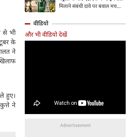
इसके अलावा Redmi Note 17 में
मिलाने संबंधी दावे पर बवाल मच
Corning Gorilla Glass 7i
गया। मोदी सरकार में मंत्री राम मोहन
प्रोटेक्शन, IP65 रेटिंग और मजबूत
नायडू किंजरापु ने इसका खंडन करते
वीडियो
चेसिस जैसे फीचर्स मिलते हैं।
हुए कहा कि सरकार की एटीएफ में
 से भी
और भी वीडियो देखें
इथेनॉल मिलाने की कोई योजना नहीं
टूबर के
है।
ालत ने
े खिलाफ
ले हुए।
्ते ने