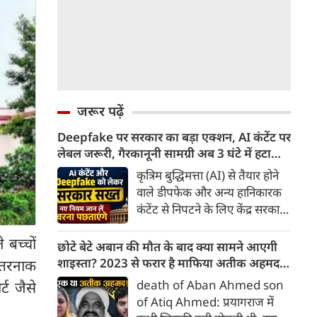
जरूर पढ़ें
Deepfake पर सरकार का बड़ा एक्शन, AI कंटेंट पर
लेबल जरूरी, गैरकानूनी सामग्री अब 3 घंटे में हटानी
होगी, नए नियम जान लें वरना पछताएंगे
कृत्रिम बुद्धिमत्ता (AI) से तैयार होने
वाले डीपफेक और अन्य हानिकारक
कंटेंट से निपटने के लिए केंद्र सरकार
ने नियामक व्यवस्था को और सख्त
 बच्चों
किया है। सरकार ने AI से तैयार कंटेंट
छोटे बेटे अबान की मौत के बाद क्या सामने आएगी
पर स्पष्ट लेबल और पहचान योग्य
शाइस्ता? 2023 से फरार है माफिया अतीक अहमद
 खतरनाक
मेटाडेटा उपलब्ध कराना अनिवार्य
की पत्नी
death of Aban Ahmed son
्ट जैसे
किया है। साथ ही, सरकारी या
of Atiq Ahmed: प्रयागराज में
न्यायालय के आदेश के आधार पर