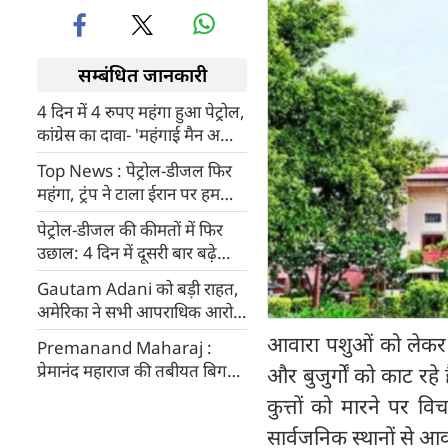
सम्बंधित जानकारी
4 दिन में 4 रुपए महंगा हुआ पेट्रोल,
कांग्रेस का दावा- 'महंगाई मैन अभी
और वसूली करेगा'
Top News : पेट्रोल-डीजल फिर
महंगा, ट्रंप ने टाला ईरान पर हमला,
सैन डिएगो मस्जिद में गोलीबारी
पेट्रोल-डीजल की कीमतों में फिर
उछाल: 4 दिन में दूसरी बार बढ़े
दाम, जानिए 4 महानगरों में क्या है
Gautam Adani को बड़ी राहत,
नई कीमत?
अमेरिका ने सभी आपराधिक आरोप
हटाए, न्यूयॉर्क का चर्चित केस खत्म
आवारा पशुओं को लेकर सु
Premanand Maharaj :
प्रेमानंद महाराज की तबीयत बिगड़ी,
और बुजुर्गों को काट रह
पदयात्रा अनिश्चितकाल के लिए बंद
कुत्तों को मारने पर वि
सार्वजनिक स्थानों से आवा