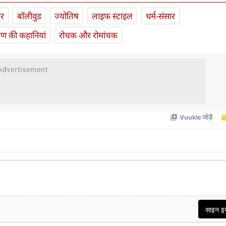
ार
बॉलीवुड
ज्योतिष
लाइफ स्‍टाइल
धर्म-संसार
यण की कहानियां
रोचक और रोमांचक