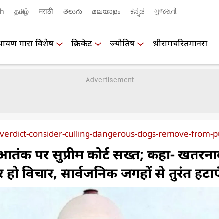
sh
தமிழ்
मराठी
తెలుగు
മലയാളം
ಕನ್ನಡ
ગુજરાતી
श्रावण मास विशेष
क्रिकेट
ज्योतिष
श्रीरामचरितमानस
verdict-consider-culling-dangerous-dogs-remove-from-pu
े आतंक पर सुप्रीम कोर्ट सख्त; कहा- खतरन
पर हो विचार, सार्वजनिक जगहों से तुरंत हटाए