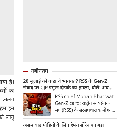
नवीनतम
20 जुलाई को कहां थे भागवत? RSS के Gen-Z
आया है।
संवाद पर CJP प्रमुख दीपके का हमला, बोले- अब
्चों का
बहुत देर हो गई!
RSS chief Mohan Bhagwat
लग-अलग
Gen-Z card: राष्ट्रीय स्वयंसेवक
ए हम इन
संघ (RSS) के सरसंघचालक मोहन
को लागू
भागवत द्वारा जनरेशन जेड (Gen-Z)
के युवाओं के साथ संवाद की पहल पर
असम बाढ़ पीड़ितों के लिए हेमंत सोरेन का बड़ा