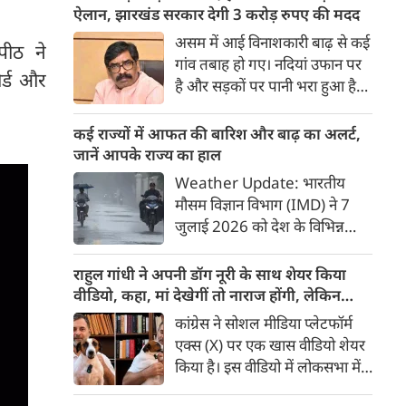
सेंटर फॉर जस्टिस एंड पीस (CJP) के
ऐलान, झारखंड सरकार देगी 3 करोड़ रुपए की मदद
राष्ट्रीय संयोजक अभिजीत दीपके ने
असम में आई विनाशकारी बाढ़ से कई
पीठ ने
कड़ा प्रहार किया है।
गांव तबाह हो गए। नदियां उफान पर
ोर्ड और
है और सड़कों पर पानी भरा हुआ है।
वर्षा जन्य हादसों में अब तक 91
लोगों की जान जा चुकी है। इस बीच
कई राज्यों में आफत की बारिश और बाढ़ का अलर्ट,
झारखंड के मुख्‍यमंत्री हेमंत सोरेन ने
जानें आपके राज्य का हाल
असम के बाढ़ पीड़ितों की सहायता के
Weather Update: भारतीय
लिए 3 करोड़ रुपए देने की घोषणा
मौसम विज्ञान विभाग (IMD) ने 7
की।
जुलाई 2026 को देश के विभिन्न
राज्यों में मानसून के तेजी से सक्रिय
होने और कई हिस्सों में मूसलाधार
राहुल गांधी ने अपनी डॉग नूरी के साथ शेयर किया
बारिश, जलभराव व बाढ़ जैसी स्थिति
वीडियो, कहा, मां देखेगीं तो नाराज होंगी, लेकिन
को लेकर चेतावनी जारी की है।
मैनेज कर लेंगे
कांग्रेस ने सोशल मीडिया प्लेटफॉर्म
पश्चिम भारत के तटीय इलाकों से
एक्स (X) पर एक खास वीडियो शेयर
लेकर उत्तर भारत के मैदानी व पहाड़ी
किया है। इस वीडियो में लोकसभा में
क्षेत्रों में अगले 24 से 48 घंटों के
नेता प्रतिपक्ष राहुल गांधी अपनी मां
दौरान भारी से अत्यधिक भारी बारिश