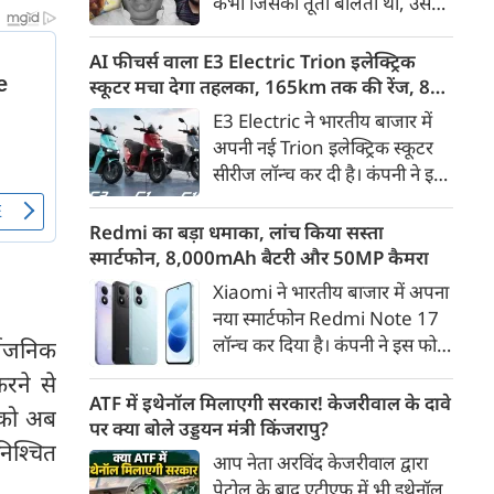
कभी जिसकी तूती बोलती थी, उस
गैरकानूनी जानकारी हटाने की
पूर्व सांसद और माफिया अतीक
समयसीमा 36 घंटे से घटाकर 3 घंटे
अहमद के कुनबे पर कानून और
AI फीचर्स वाला E3 Electric Trion इलेक्ट्रिक
कर दी गई है।
किस्मत की दोहरी मार पड़ रही है।
स्कूटर मचा देगा तहलका, 165km तक की रेंज, 8
जिस झांसी जिले में अप्रैल 2023 में
साल की बैटरी वारंटी, कीमत जानेंगे तो हो जाएंगे
E3 Electric ने भारतीय बाजार में
अतीक के एनकाउंटर में मारे गए बेटे
हैरान
अपनी नई Trion इलेक्ट्रिक स्कूटर
असद की सांसें थमी थीं, उसी झांसी में
सीरीज लॉन्च कर दी है। कंपनी ने इसे
अब उसके छोटे बेटे अबान की भीषण
तीन वेरिएंट C1, C1x और C2 में
सड़क दुर्घटना में जान चली गई है।
पेश किया है। Trion की शुरुआती
Redmi का बड़ा धमाका, लांच किया सस्ता
कीमत 99,999 रुपए (एक्स-शोरूम,
स्मार्टफोन, 8,000mAh बैटरी और 50MP कैमरा
बेंगलुरु) रखी गई है। फिलहाल इसकी
Xiaomi ने भारतीय बाजार में अपना
बुकिंग बेंगलुरु के ग्राहकों के लिए
नया स्मार्टफोन Redmi Note 17
कंपनी की आधिकारिक वेबसाइट के
लॉन्च कर दिया है। कंपनी ने इस फोन
र्वजनिक
जरिए शुरू की गई है। आने वाले समय
को TrueColour AMOLED
करने से
में इसे दूसरे शहरों में भी उपलब्ध
डिस्प्ले, 8,000mAh की बड़ी बैटरी
ATF में इथेनॉल मिलाएगी सरकार! केजरीवाल के दावे
कराया जाएगा।
ं को अब
और Qualcomm Snapdragon
पर क्या बोले उड्डयन मंत्री किंजरापु?
निश्चित
चिपसेट के साथ पेश किया है। फोन में
आप नेता अरविंद केजरीवाल द्वारा
50MP का मेन कैमरा दिया गया है।
पेट्रोल के बाद एटीएफ में भी इथेनॉल