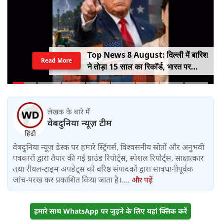
Top News 8 August: दिल्ली में बारिश
Read More
ने तोड़ा 15 साल का रिकॉर्ड, भारत पर
100% टैरिफ का खतरा; Gen Z पर कंगना
का यू-टर्न
लेखक के बारे में
वेबदुनिया न्यूज़ टीम
वेबदुनिया न्यूज़ डेस्क पर हमारे स्ट्रिंगर्स, विश्वसनीय स्रोतों और अनुभवी
पत्रकारों द्वारा तैयार की गई ग्राउंड रिपोर्ट्स, स्पेशल रिपोर्ट्स, साक्षात्कार
तथा रीयल-टाइम अपडेट्स को वरिष्ठ संपादकों द्वारा सावधानीपूर्वक
जांच-परख कर प्रकाशित किया जाता है।....
और पढ़ें
हमारे साथ WhatsApp पर जुड़ने के लिए यहां क्लिक करें