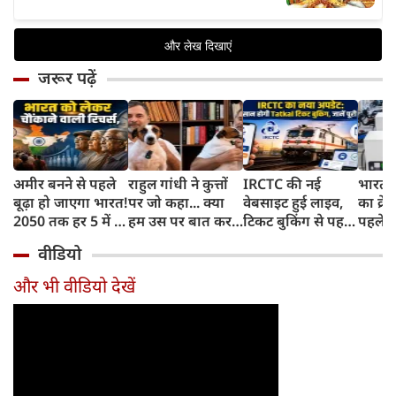
जरूर पढ़ें
अमीर बनने से पहले
राहुल गांधी ने कुत्तों
IRCTC की नई
भारत म
बूढ़ा हो जाएगा भारत!
पर जो कहा... क्या
वेबसाइट हुई लाइव,
का क्रे
2050 तक हर 5 में 1
हम उस पर बात कर
टिकट बुकिंग से पहले
पहले जा
भारतीय होगा 60
सकते हैं?
करना होगा ये जरूरी
वाहनों 
वीडियो
साल से ज्यादा उम्र का
काम, जानें पूरा
और इन
तरीका
और भी वीडियो देखें