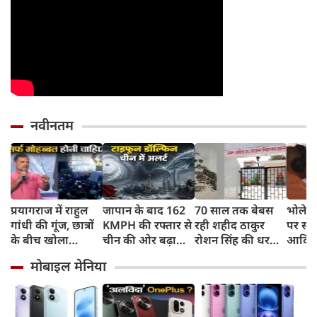
नवीनतम
प्रयागराज में राहुल
जापान के बाद 162
70 साल तक बेबस
भोलेना
गांधी की गूंज, छात्रों
KMPH की रफ्तार से
रही शहीद ठाकुर
पर सी
के बीच खोला
चीन की ओर बढ़ा
रोशन सिंह की धरती,
आदित्य
रोजगार के '5 बंद
टाइफून डॉल्फिन, चीन
फिर CM योगी ने
पुष्पवर्
मोबाइल मेनिया
दरवाजों' का सच
में अलर्ट, बंदरगाह,
मिटा दिया तीन
स्कूल बंद, उड़ानें रद्द
पीढ़ियों का दर्द