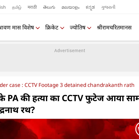
ish
தமிழ்
मराठी
తెలుగు
മലയാളം
ಕನ್ನಡ
ગુજરાતી
श्रावण मास विशेष
क्रिकेट
ज्योतिष
श्रीरामचरितमानस
der case : CCTV Footage 3 detained chandrakanth rath
 के PA की हत्या का CCTV फुटेज आया साम
द्रनाथ रथ?