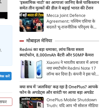
अवकाश नहीं, बल्कि उन शहीदों को
ड,
'इस्लामिक नाटो' का आगाज! जानिए कैसे पाकिस्तान
याद करने और उनके बलिदान का
समेत तीन मुल्कों की डील ने बढ़ाई भारत की टेंशन
सम्मान करने का दिन है, जिन्होंने हमें
Mecca Joint Defence
यह आजादी दी। इस दिन को सार्थक
Agreement: पश्चिम एशिया के
बनाने के लिए हमें कुछ खास कार्य
बदलते भू-राजनीतिक परिदृश्य के
जरूर करने चाहिए, जिससे हमारे
बीच तुर्की, पाकिस्तान और सऊदी
अंदर राष्ट्रभक्ति की भावना और भी
अरब ने एक ऐतिहासिक और
मोबाइल मेनिया
गहरी हो सके।
रणनीतिक 'मक्का संयुक्त रक्षा
Redmi का बड़ा धमाका, लांच किया सस्ता
समझौते' (Mecca Joint
स,
स्मार्टफोन, 8,000mAh बैटरी और 50MP कैमरा
Defence Agreement) पर
हस्ताक्षर किए हैं।
Xiaomi ने भारतीय बाजार में अपना
नया स्मार्टफोन Redmi Note 17
लॉन्च कर दिया है। कंपनी ने इस फोन
िक करें
को TrueColour AMOLED
डिस्प्ले, 8,000mAh की बड़ी बैटरी
क्या सच में 'अलविदा' कह रहा है OnePlus? आपके
और Qualcomm Snapdragon
फोन के अपडेट्स और वारंटी पर आया बड़ा अपडेट
चिपसेट के साथ पेश किया है। फोन में
OnePlus Mobile Shutdown
द सफर
50MP का मेन कैमरा दिया गया है।
Truth: यदि आप भी सोशल मीडिया