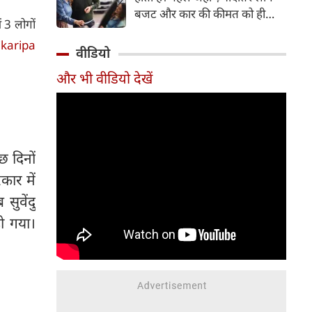
बजट और कार की कीमत को ही
ं 3 लोगों
सबसे अहम मानते थे, वहीं आज
karipa
खरीदार कई दूसरे पहलुओं पर भी
वीडियो
ध्यान देते हैं। आइए जानते हैं कि कार
और भी वीडियो देखें
खरीदते समय किन बातों पर ध्यान
देना चाहिए।
ुछ दिनों
कार में
सुवेंदु
ो गया।