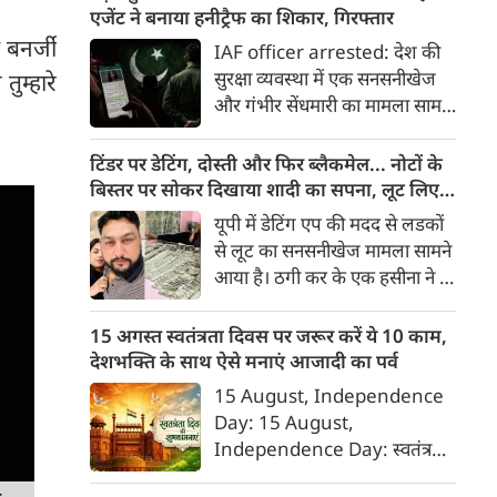
रख दी गई है।
एजेंट ने बनाया हनीट्रैफ का शिकार, गिरफ्तार
 बनर्जी
IAF officer arrested: देश की
सुरक्षा व्यवस्था में एक सनसनीखेज
ुम्हारे
और गंभीर सेंधमारी का मामला सामने
आया है। भारतीय वायुसेना (IAF) के
एक सेवारत अधिकारी को पाकिस्तानी
टिंडर पर डेटिंग, दोस्ती और फिर ब्लैकमेल... नोटों के
खुफिया एजेंसी (ISI) की महिला
बिस्तर पर सोकर दिखाया शादी का सपना, लूट लिए 6
एजेंट के मोहपाश (हनीट्रैप) में फंसकर
करोड़ रुपए
यूपी में डेटिंग एप की मदद से लडकों
गोपनीय सैन्य जानकारी साझा करने
से लूट का सनसनीखेज मामला सामने
के आरोप में पुलिस ने गिरफ्तार किया
आया है। ठगी कर के एक हसीना ने 6
है।
करोड़ रुपए लूट लिए। डेटिंग पर लोगों
को फंसाना, फिर धमकी देकर
15 अगस्त स्वतंत्रता दिवस पर जरूर करें ये 10 काम,
ब्‍लेकमेल करना। इसके लिए बहुत
देशभक्ति के साथ ऐसे मनाएं आजादी का पर्व
शातिर तरीके से ये हसीना लोगों को
15 August, Independence
अपने जाल में फंसाती थी।
Day: 15 August,
Independence Day: स्वतंत्रता
दिवस या 15 अगस्त सिर्फ एक राष्ट्रीय