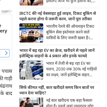
इसलिए आज भी कुत्ते इंसानों को,
पहुंच रहा है।
इंसानों से बेहतर समझते हैं। जब हम
भू-राजनीति से लेकर कृत्रिम
IRCTC की नई वेबसाइट हुई लाइव, टिकट बुकिंग से
बुद्धिमत्ता, जलवायु परिवर्तन से लेकर
पहले करना होगा ये जरूरी काम, जानें पूरा तरीका
क्रिकेट तक हर विषय पर बहस कर
भारतीय रेलवे की ऑनलाइन टिकट
सकते हैं, तो उस जीव पर भी एक
बुकिंग सेवा इस्तेमाल करने वाले
गंभीर चर्चा बनती है जिसने किसी भी
यात्रियों के लिए जरूरी खबर है।
सभ्यता से पहले इंसान का साथ चुना
IRCTC ने अपनी नई टिकट बुकिंग
था। दुर्भाग्य यह है कि आज कुत्तों के
वेबसाइट का बीटा वर्जन लॉन्च कर
भारत में बढ़ रहा EV का क्रेज, खरीदने से पहले जानें
बारे में हमारी राय पशु-चिकित्सकों,
दिया है। करीब 24 साल पुराने
इलेक्ट्रिक वाहनों के 4 प्रकार और इनके फायदे
व्यवहार वैज्ञानिकों या विशेषज्ञों से
इंटरफेस के बाद वेबसाइट को नए
भारत में तेजी से बढ़ रहा EV का
कम... और व्हाट्सऐप यूनिवर्सिटी से
डिजाइन और कई नए फीचर्स के साथ
चलन, 2030 तक 30% नई गाड़ियों
ज़्यादा बनती है।
भग पचास
अपडेट किया गया है।
का लक्ष्य, जानें इलेक्ट्रिक वाहन
ी गाड़ी
कितने प्रकार के होते हैं और क्या है
ंद्रनाथ
200 अरब रुपए का मौका
सिर्फ कीमत नहीं, कार खरीदते समय किन बातों पर
 के बाद
ध्यान देना चाहिए?
नई कार खरीदना एक बड़ा फैसला
होता है। पहले जहां ज़्यादातर लोग