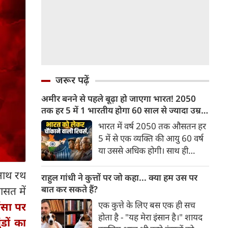
जरूर पढ़ें
अमीर बनने से पहले बूढ़ा हो जाएगा भारत! 2050
तक हर 5 में 1 भारतीय होगा 60 साल से ज्यादा उम्र
का
भारत में वर्ष 2050 तक औसतन हर
5 में से एक व्यक्ति की आयु 60 वर्ष
या उससे अधिक होगी। साथ ही
लगभग 10 में से 7 बुजुर्ग ग्रामीण
रनाथ रथ
भारत में रहेंगे। ‘ट्रांसफॉर्म रूरल
राहुल गांधी ने कुत्तों पर जो कहा... क्या हम उस पर
इंडिया’ (टीआरआई) की रिचर्स के
बात कर सकते हैं?
ासत में
अनुसार भारत विकसित देशों के
एक कुत्ते के लिए बस एक ही सच
िंसा पर
विपरीत समृद्ध बनने से पहले ही वृद्ध
होता है - "यह मेरा इंसान है।" शायद
डों का
होती आबादी वाले देश की श्रेणी में