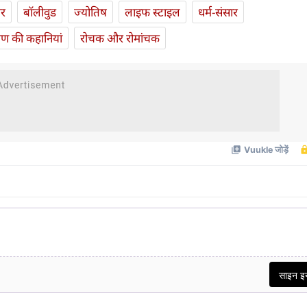
ार
बॉलीवुड
ज्योतिष
लाइफ स्‍टाइल
धर्म-संसार
यण की कहानियां
रोचक और रोमांचक