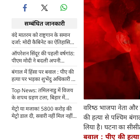
सम्बंधित जानकारी
वंदे मातरम को राष्ट्रगान के समान
दर्जा: मोदी कैबिनेट का ऐतिहासिक
फैसला, अपमान पर होगी 3 साल
ऑपरेशन सिंदूर की पहली वर्षगांठ:
की जेल
पीएम मोदी ने बदली अपनी
प्रोफाइल पिक्चर, वायुसेना ने जारी
बंगाल में हिंसा पर बवाल : पीए की
किया तबाही का वीडियो; आतंकियों
हत्या पर भड़का शुभेंदु अधिकारी का
को कड़ा संदेश
गुस्सा, भाजपा करेगी गुंडों का
Top News: तमिलनाडु में विजय
सफाया
के शपथ ग्रहण टला, बिहार में
मंत्रिमंडल विस्तार आज
वरिष्‍ठ भाजपा नेता और म
मेट्रो या मजाक! 5800 करोड़ की
मेट्रो डाल दी, सवारी नहीं मिल नहीं
की हत्या से पश्चिम बंगा
रही तो पार्टी, प्री-वेडिंग, फिल्‍म
लिया है। घटना का सीसी
शूटिंग होगी इंदौर मेट्रो में
बवाल : पीए की हत्या 