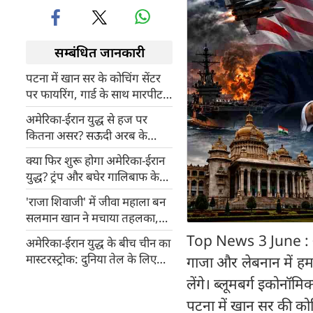
सम्बंधित जानकारी
पटना में खान सर के कोचिंग सेंटर
पर फायरिंग, गार्ड के साथ मारपीट,
2 दिन में उड़ा देने की धमकी
अमेरिका-ईरान युद्ध से हज पर
कितना असर? सऊदी अरब के
शक्ति प्रदर्शन से मिडिल ईस्ट में
क्या फिर शुरू होगा अमेरिका-ईरान
घबराहट
युद्ध? ट्रंप और बघेर गालिबाफ के
बीच तीखी जुबानी जंग, सीजफायर
'राजा शिवाजी' में जीवा महाला बन
'लाइफ सपोर्ट' पर
सलमान खान ने मचाया तहलका,
रितेश देशमुख से खुद मांगा था रोल
Top News 3 June : अम
अमेरिका-ईरान युद्ध के बीच चीन का
मास्टरस्ट्रोक: दुनिया तेल के लिए
गाजा और लेबनान में हमल
तरसी, बीजिंग ने लगा दिया
लेंगे। ब्लूमबर्ग इकोनॉम
जैकपॉट!
पटना में खान सर की कोच