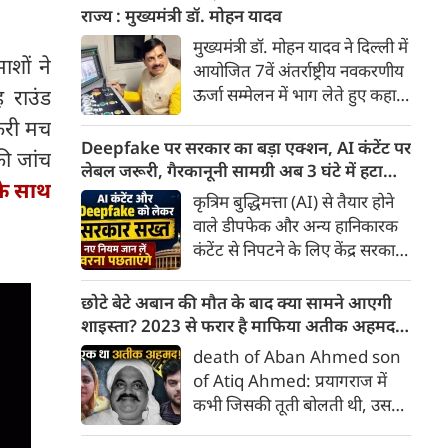
कंट्रीब्यूशन रेगुलेशन एक्ट' (FCRA)
राज्य : मुख्यमंत्री डॉ. मोहन यादव
एक बार फिर बड़े बदलावों को लेकर
मुख्यमंत्री डॉ. मोहन यादव ने दिल्ली में
सुर्खियों में है। केंद्र सरकार द्वारा लाए
ाशों ने
आयोजित 7वें अंतर्राष्ट्रीय नवकरणीय
गए FCRA संशोधन बिल 2026 ने न
ऊर्जा सम्मेलन में भाग लेते हुए कहा
 राउंड
केवल देश के भीतर, बल्कि सात
कि मध्यप्रदेश वर्ष 2030 तक देश के
फरी मच
समंदर पार अमेरिका तक में सियासी
500 गीगा वॉट गैर-जीवाश्म ऊर्जा
Deepfake पर सरकार का बड़ा एक्शन, AI कंटेंट पर
हलचल बढ़ा दी है।
ी जांच
क्षमता के राष्ट्रीय लक्ष्य की प्राप्ति के
लेबल जरूरी, गैरकानूनी सामग्री अब 3 घंटे में हटानी
 के साथ
लिए पूरी प्रतिबद्धता के साथ कार्य कर
होगी, नए नियम जान लें वरना पछताएंगे
कृत्रिम बुद्धिमत्ता (AI) से तैयार होने
रहा है। उन्होंने कहा कि राज्य
वाले डीपफेक और अन्य हानिकारक
नवकरणीय ऊर्जा, ऊर्जा भंडारण तथा
कंटेंट से निपटने के लिए केंद्र सरकार
हरित औद्योगिक विकास के क्षेत्र में
ने नियामक व्यवस्था को और सख्त
तेजी से आगे बढ़ रहा है। म.प्र. आज
किया है। सरकार ने AI से तैयार कंटेंट
छोटे बेटे अबान की मौत के बाद क्या सामने आएगी
देश के अग्रणी राज्यों में अपनी विशिष्ट
पर स्पष्ट लेबल और पहचान योग्य
शाइस्ता? 2023 से फरार है माफिया अतीक अहमद
पहचान बना चुका है।
मेटाडेटा उपलब्ध कराना अनिवार्य
की पत्नी
death of Aban Ahmed son
किया है। साथ ही, सरकारी या
of Atiq Ahmed: प्रयागराज में
न्यायालय के आदेश के आधार पर
कभी जिसकी तूती बोलती थी, उस
गैरकानूनी जानकारी हटाने की
पूर्व सांसद और माफिया अतीक
समयसीमा 36 घंटे से घटाकर 3 घंटे