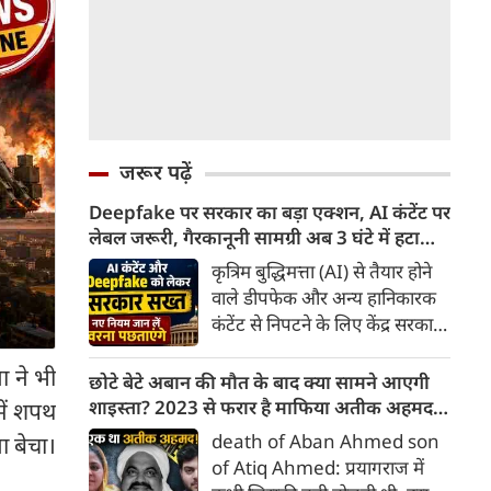
जरूर पढ़ें
Deepfake पर सरकार का बड़ा एक्शन, AI कंटेंट पर
लेबल जरूरी, गैरकानूनी सामग्री अब 3 घंटे में हटानी
होगी, नए नियम जान लें वरना पछताएंगे
कृत्रिम बुद्धिमत्ता (AI) से तैयार होने
वाले डीपफेक और अन्य हानिकारक
कंटेंट से निपटने के लिए केंद्र सरकार
ने नियामक व्यवस्था को और सख्त
 ने भी
किया है। सरकार ने AI से तैयार कंटेंट
छोटे बेटे अबान की मौत के बाद क्या सामने आएगी
पर स्पष्ट लेबल और पहचान योग्य
शाइस्ता? 2023 से फरार है माफिया अतीक अहमद
में शपथ
मेटाडेटा उपलब्ध कराना अनिवार्य
की पत्नी
death of Aban Ahmed son
ा बेचा।
किया है। साथ ही, सरकारी या
of Atiq Ahmed: प्रयागराज में
न्यायालय के आदेश के आधार पर