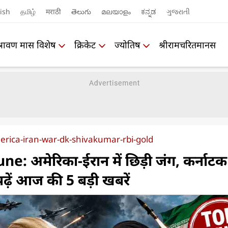
ish
தமிழ்
मराठी
తెలుగు
മലയാളം
ಕನ್ನಡ
ગુજરાતી
श्रावण मास विशेष
क्रिकेट
ज्योतिष
श्रीरामचरितमानस
rica-iran-war-dk-shivakumar-rbi-gold
: अमेरिका-ईरान में छिड़ी जंग, कर्नाटक म
ढ़ें आज की 5 बड़ी खबरें