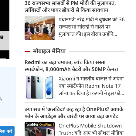
अहमद के कुनबे पर कानून और
36 राज्यसभा सांसदों से PM मोदी की मुलाकात,
कर दी गई है।
किस्मत की दोहरी मार पड़ रही है।
लॉबिस्टों और पावर ब्रोकरों से किया सावधान
जिस झांसी जिले में अप्रैल 2023 में
प्रधानमंत्री नरेंद्र मोदी ने बुधवार को 36
अतीक के एनकाउंटर में मारे गए बेटे
राज्यसभा सांसदों से नाश्ते पर
असद की सांसें थमी थीं, उसी झांसी में
मुलाकात की। इस दौरान उन्होंने
ेख
अब उसके छोटे बेटे अबान की भीषण
सांसदों को अपनी जड़ों से जुड़े रहने,
सड़क दुर्घटना में जान चली गई है।
अपने-अपने निर्वाचन क्षेत्रों के लोगों के
मोबाइल मेनिया
संपर्क में रहने और लॉबिस्टों तथा
Redmi का बड़ा धमाका, लांच किया सस्ता
पावर ब्रोकरों से दूरी बनाए रखने की
स्मार्टफोन, 8,000mAh बैटरी और 50MP कैमरा
सलाह दी।
Xiaomi ने भारतीय बाजार में अपना
नया स्मार्टफोन Redmi Note 17
लॉन्च कर दिया है। कंपनी ने इस फोन
स,
को TrueColour AMOLED
डिस्प्ले, 8,000mAh की बड़ी बैटरी
क्या सच में 'अलविदा' कह रहा है OnePlus? आपके
और Qualcomm Snapdragon
फोन के अपडेट्स और वारंटी पर आया बड़ा अपडेट
चिपसेट के साथ पेश किया है। फोन में
OnePlus Mobile Shutdown
50MP का मेन कैमरा दिया गया है।
िक करें
Truth: यदि आप भी सोशल मीडिया