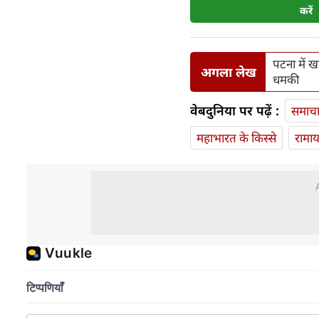
करें
पटना में ख
अगला लेख
धमकी
वेबदुनिया पर पढ़ें :
समाच
महाभारत के किस्से
रामा