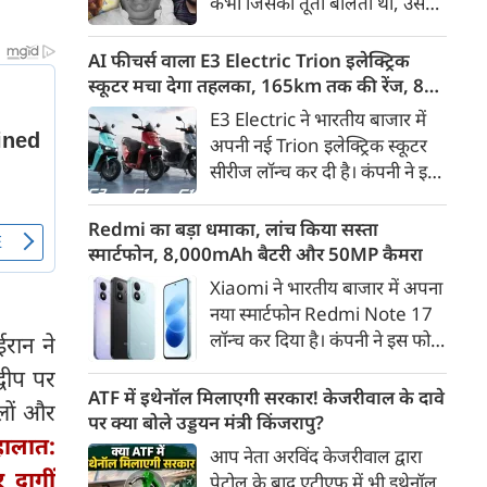
कभी जिसकी तूती बोलती थी, उस
गैरकानूनी जानकारी हटाने की
पूर्व सांसद और माफिया अतीक
समयसीमा 36 घंटे से घटाकर 3 घंटे
अहमद के कुनबे पर कानून और
AI फीचर्स वाला E3 Electric Trion इलेक्ट्रिक
कर दी गई है।
किस्मत की दोहरी मार पड़ रही है।
स्कूटर मचा देगा तहलका, 165km तक की रेंज, 8
जिस झांसी जिले में अप्रैल 2023 में
साल की बैटरी वारंटी, कीमत जानेंगे तो हो जाएंगे
E3 Electric ने भारतीय बाजार में
अतीक के एनकाउंटर में मारे गए बेटे
हैरान
अपनी नई Trion इलेक्ट्रिक स्कूटर
असद की सांसें थमी थीं, उसी झांसी में
सीरीज लॉन्च कर दी है। कंपनी ने इसे
अब उसके छोटे बेटे अबान की भीषण
तीन वेरिएंट C1, C1x और C2 में
सड़क दुर्घटना में जान चली गई है।
पेश किया है। Trion की शुरुआती
Redmi का बड़ा धमाका, लांच किया सस्ता
कीमत 99,999 रुपए (एक्स-शोरूम,
स्मार्टफोन, 8,000mAh बैटरी और 50MP कैमरा
बेंगलुरु) रखी गई है। फिलहाल इसकी
Xiaomi ने भारतीय बाजार में अपना
बुकिंग बेंगलुरु के ग्राहकों के लिए
नया स्मार्टफोन Redmi Note 17
कंपनी की आधिकारिक वेबसाइट के
लॉन्च कर दिया है। कंपनी ने इस फोन
ईरान ने
जरिए शुरू की गई है। आने वाले समय
को TrueColour AMOLED
वीप पर
में इसे दूसरे शहरों में भी उपलब्ध
डिस्प्ले, 8,000mAh की बड़ी बैटरी
ATF में इथेनॉल मिलाएगी सरकार! केजरीवाल के दावे
कराया जाएगा।
इलों और
और Qualcomm Snapdragon
पर क्या बोले उड्डयन मंत्री किंजरापु?
 हालात:
चिपसेट के साथ पेश किया है। फोन में
आप नेता अरविंद केजरीवाल द्वारा
50MP का मेन कैमरा दिया गया है।
 दागीं
पेट्रोल के बाद एटीएफ में भी इथेनॉल