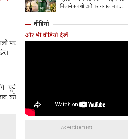
इसके अलावा Redmi Note 17 में
मिलाने संबंधी दावे पर बवाल मच
Corning Gorilla Glass 7i
गया। मोदी सरकार में मंत्री राम मोहन
प्रोटेक्शन, IP65 रेटिंग और मजबूत
नायडू किंजरापु ने इसका खंडन करते
वीडियो
चेसिस जैसे फीचर्स मिलते हैं।
हुए कहा कि सरकार की एटीएफ में
और भी वीडियो देखें
इथेनॉल मिलाने की कोई योजना नहीं
ालों पर
है।
ढेर।
े। पूर्व
दलाव को