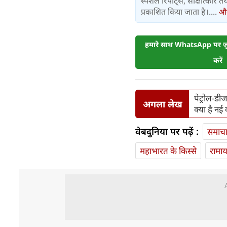
स्पेशल रिपोर्ट्स, साक्षात्का
प्रकाशित किया जाता है।....
और 
हमारे साथ WhatsApp पर जुड
करें
पेट्रोल-डी
अगला लेख
क्या है न
वेबदुनिया पर पढ़ें :
समाच
महाभारत के किस्से
रामा