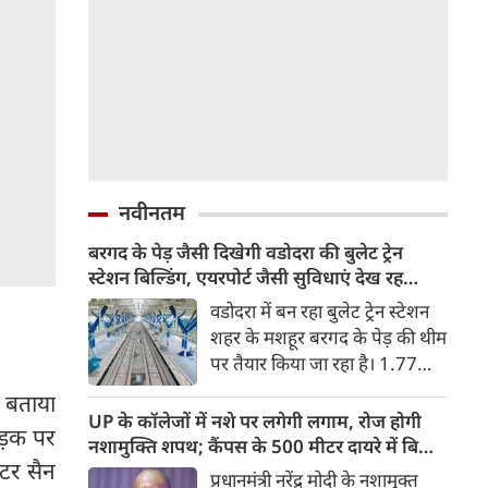
नवीनतम
बरगद के पेड़ जैसी दिखेगी वडोदरा की बुलेट ट्रेन
स्टेशन बिल्डिंग, एयरपोर्ट जैसी सुविधाएं देख रह
जाएंगे दंग
वडोदरा में बन रहा बुलेट ट्रेन स्टेशन
शहर के मशहूर बरगद के पेड़ की थीम
पर तैयार किया जा रहा है। 1.77
लाख वर्ग फीट में बन रहे स्टेशन पर
े बताया
एयरपोर्ट जैसी आधुनिक सुविधाएं
UP के कॉलेजों में नशे पर लगेगी लगाम, रोज होगी
सड़क पर
होंगी। मुंबई-अहमदाबाद यात्रा महज
नशामुक्ति शपथ; कैंपस के 500 मीटर दायरे में बिक्री
2 घंटे 15 मिनट में पूरी होगी।
ंटर सैन
पर सख्ती
प्रधानमंत्री नरेंद्र मोदी के नशामुक्त