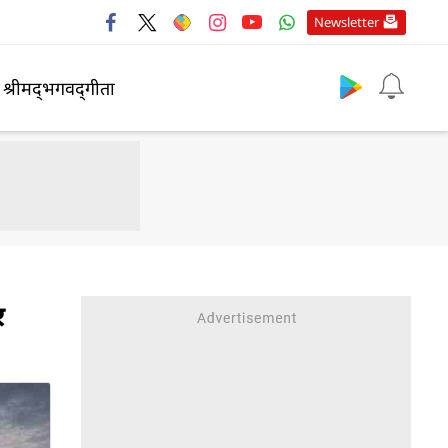
Newsletter
श्रीमद्‍भगवद्‍गीता
र