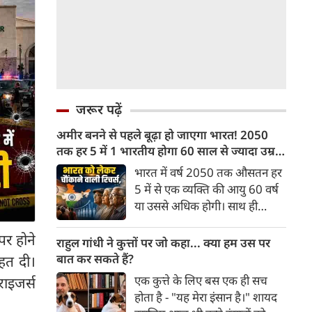
जरूर पढ़ें
अमीर बनने से पहले बूढ़ा हो जाएगा भारत! 2050
तक हर 5 में 1 भारतीय होगा 60 साल से ज्यादा उम्र
का
भारत में वर्ष 2050 तक औसतन हर
5 में से एक व्यक्ति की आयु 60 वर्ष
या उससे अधिक होगी। साथ ही
लगभग 10 में से 7 बुजुर्ग ग्रामीण
पर होने
भारत में रहेंगे। ‘ट्रांसफॉर्म रूरल
राहुल गांधी ने कुत्तों पर जो कहा... क्या हम उस पर
इंडिया’ (टीआरआई) की रिचर्स के
बात कर सकते हैं?
ाहत दी।
अनुसार भारत विकसित देशों के
एक कुत्ते के लिए बस एक ही सच
ाइजर्स
विपरीत समृद्ध बनने से पहले ही वृद्ध
होता है - "यह मेरा इंसान है।" शायद
होती आबादी वाले देश की श्रेणी में