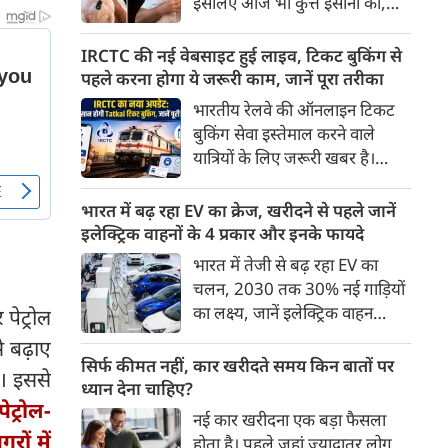
इसलिए आज भी कुत्ते इंसानों को,
पहुंच रहा है।
इंसानों से बेहतर समझते हैं। जब हम
भू-राजनीति से लेकर कृत्रिम
IRCTC की नई वेबसाइट हुई लाइव, टिकट बुकिंग से
बुद्धिमत्ता, जलवायु परिवर्तन से लेकर
पहले करना होगा ये जरूरी काम, जानें पूरा तरीका
क्रिकेट तक हर विषय पर बहस कर
भारतीय रेलवे की ऑनलाइन टिकट
सकते हैं, तो उस जीव पर भी एक
बुकिंग सेवा इस्तेमाल करने वाले
गंभीर चर्चा बनती है जिसने किसी भी
यात्रियों के लिए जरूरी खबर है।
सभ्यता से पहले इंसान का साथ चुना
IRCTC ने अपनी नई टिकट बुकिंग
था। दुर्भाग्य यह है कि आज कुत्तों के
वेबसाइट का बीटा वर्जन लॉन्च कर
भारत में बढ़ रहा EV का क्रेज, खरीदने से पहले जानें
बारे में हमारी राय पशु-चिकित्सकों,
दिया है। करीब 24 साल पुराने
इलेक्ट्रिक वाहनों के 4 प्रकार और इनके फायदे
व्यवहार वैज्ञानिकों या विशेषज्ञों से
इंटरफेस के बाद वेबसाइट को नए
भारत में तेजी से बढ़ रहा EV का
कम... और व्हाट्सऐप यूनिवर्सिटी से
डिजाइन और कई नए फीचर्स के साथ
चलन, 2030 तक 30% नई गाड़ियों
ज़्यादा बनती है।
अपडेट किया गया है।
का लक्ष्य, जानें इलेक्ट्रिक वाहन
पेट्रोल
कितने प्रकार के होते हैं और क्या है
े बढ़ाए
200 अरब रुपए का मौका
सिर्फ कीमत नहीं, कार खरीदते समय किन बातों पर
ा। इससे
ध्यान देना चाहिए?
पेट्रोल-
नई कार खरीदना एक बड़ा फैसला
ों में
होता है। पहले जहां ज़्यादातर लोग