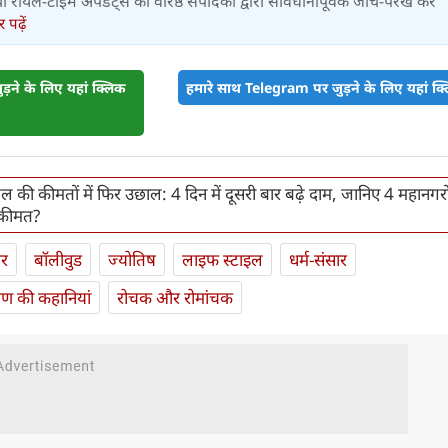
र तथा रीयल-टाइम अपडेट्स को वरिष्ठ संपादकों द्वारा सावधानीपूर्वक जांच-परख कर
पढ़ें
़ने के लिए यहां क्लिक
हमारे साथ Telegram पर जुड़ने के लिए यहां क्ल
जल की कीमतों में फिर उछाल: 4 दिन में दूसरी बार बढ़े दाम, जानिए 4 महानगरों 
ई कीमत?
ार
बॉलीवुड
ज्योतिष
लाइफ स्‍टाइल
धर्म-संसार
यण की कहानियां
रोचक और रोमांचक