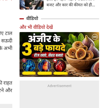
बजट और कार की कीमत को ही
सबसे अहम मानते थे, वहीं आज
खरीदार कई दूसरे पहलुओं पर भी
वीडियो
ध्यान देते हैं। आइए जानते हैं कि कार
और भी वीडियो देखें
खरीदते समय किन बातों पर ध्यान
लिए टाल
देना चाहिए।
, सऊदी
 कि अभी
की राहत
करने और