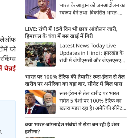
भारत के आह्वान को जनआंदोलन का
स्वरूप देने तथा 'विकसित भारत-
विकसित उत्तर प्रदेश' के संकल्प को
साकार करने के उद्देश्य से योगी
LIVE: रांची में 15वें दिन भी छात्र आंदोलन जारी,
सरकार सभी उच्च शिक्षण संस्थानों में
हिमाचल के चंबा में बस खाई में गिरी
 प्लेऑफ
व्यापक नशामुक्ति अभियान
Latest News Today Live
ें प्ले
चलाएगी। विधानसभा परिसर में उच्च
Updates in Hindi : झारखंड के
शिक्षा मंत्री योगेंद्र उपाध्याय की
रकिंग्स
रांची में जेपीएससी और जेएसएसएसी
अध्यक्षता में प्रदेश के सभी राजकीय
 चेन्नई
परीक्षा में धांधली के खिलाफ छात्र
विश्वविद्यालयों के कुलसचिवों एवं
आंदोलन का आज 15वां दिन है। कुछ
भारत पर 100% टैरिफ की तैयारी? रूस-ईरान से तेल
परीक्षा नियंत्रकों की महत्वपूर्ण बैठक
ही देर में फिर सर्किट हाउस में सरकार
खरीद पर अमेरिका का बड़ा वार, सीनेट में बिल पास
आयोजित की गई।
और छात्रों के प्रतिनिधिमंडल के बीच
रूस-ईरान से तेल खरीद पर भारत
बात होगी। पल पल की जानकारी...
समेत 5 देशों पर 100% टैरिफ का
खतरा मंडरा रहा है। अमेरिकी सीनेट ने
इस संबंध में बिल को मंजूरी दे दी है।
अगर कांग्रेस से भी इस बिल को
क्या भारत-बांग्लादेश संबंधों में रोड़ा बन रही हैं शेख
मंजूरी मिल जाती है तो इसे राष्‍ट्रपति
हसीना?
स,
डोनाल्ड ट्रंप के हस्ताक्षर के बाद