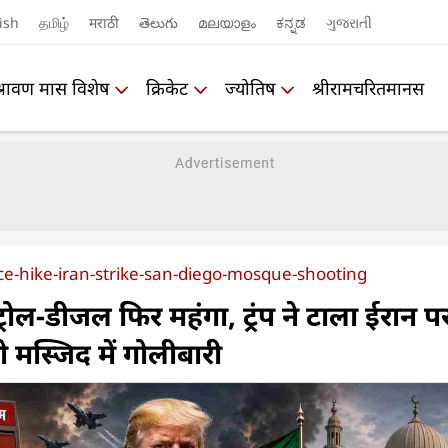
ish
தமிழ்
मराठी
తెలుగు
മലയാളം
ಕನ್ನಡ
ગુજરાતી
श्रावण मास विशेष
क्रिकेट
ज्योतिष
श्रीरामचरितमानस
ce-hike-iran-strike-san-diego-mosque-shooting
रोल-डीजल फिर महंगा, ट्रंप ने टाला ईरान प
 मस्जिद में गोलीबारी