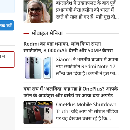
बांग्लादेश में तख्तापलट के बाद पूर्व
अमेरिका रूस-ईरान से तेल खरीद पर
प्रधानमंत्री शेख हसीना को भारत में
भारत पर 100% टैरिफ का रास्ता
रहते दो साल हो गए हैं। यही मुद्दा दोनों
साफ हो जाएगा।
देशों के आपसी संबंधों की राह में
िक करें
सबसे बड़ा रोड़ा बना हुआ है। शेख
मोबाइल मेनिया
हसीना दोनों देशों के लिए बेहद अहम
Redmi का बड़ा धमाका, लांच किया सस्ता
हैं।
स्मार्टफोन, 8,000mAh बैटरी और 50MP कैमरा
में
Xiaomi ने भारतीय बाजार में अपना
नया स्मार्टफोन Redmi Note 17
लॉन्च कर दिया है। कंपनी ने इस फोन
को TrueColour AMOLED
डिस्प्ले, 8,000mAh की बड़ी बैटरी
क्या सच में 'अलविदा' कह रहा है OnePlus? आपके
और Qualcomm Snapdragon
फोन के अपडेट्स और वारंटी पर आया बड़ा अपडेट
चिपसेट के साथ पेश किया है। फोन में
OnePlus Mobile Shutdown
50MP का मेन कैमरा दिया गया है।
Truth: यदि आप भी सोशल मीडिया
इसके अलावा Redmi Note 17 में
पर यह देखकर घबरा रहे हैं कि
Corning Gorilla Glass 7i
"OnePlus मोबाइल बंद हो रहा है",
प्रोटेक्शन, IP65 रेटिंग और मजबूत