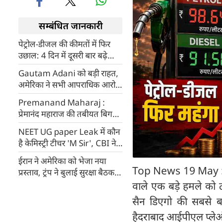
सम्बंधित जानकारी
पेट्रोल-डीजल की कीमतों में फिर
उछाल: 4 दिन में दूसरी बार बढ़े
दाम, जानिए 4 महानगरों में क्या है
Gautam Adani को बड़ी राहत,
नई कीमत?
अमेरिका ने सभी आपराधिक आरोप
हटाए, न्यूयॉर्क का चर्चित केस खत्म
Premanand Maharaj :
प्रेमानंद महाराज की तबीयत बिगड़ी,
पदयात्रा अनिश्चितकाल के लिए बंद
NEET UG paper Leak में कौन
है केमिस्ट्री टीचर 'M Sir', CBI ने
किया गिरफ्तार
ईरान ने अमेरिका को भेजा नया
Top News 19 May : तेल 
प्रस्ताव, ट्रंप ने बुलाई सुरक्षा बैठक,
सैन्य कार्रवाई की चेतावनी से बढ़ा
वाले एक बड़े हमले को 
तनाव
सैन डिएगो की सबसे बड
हैदराबाद आईपीएल प्लेऑफ