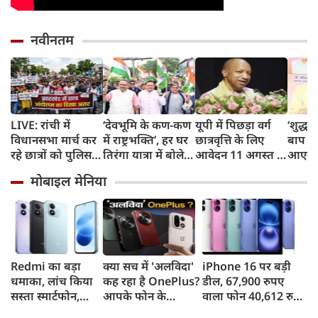
नवीनतम
LIVE: रांची में
‘देवभूमि के कण-कण
यूपी में पिछड़ा वर्ग
‘शुद्ध पे
विधानसभा मार्च कर
में राष्ट्रभक्ति’, हर घर
छात्रवृत्ति के लिए
बाप के
रहे छात्रों को पुलिस ने
तिरंगा यात्रा में बोले
आवेदन 11 अगस्त से,
आएगा?
रोका, धरने पर बैठे
CM धामी
21 सितंबर है अंतिम
विरोध 
मोबाइल मेनिया
प्रदर्शनकारी
तिथि, योगी सरकार में
सांसद ज
छात्रों को मिला
मजबूत सहारा
Redmi का बड़ा
क्या सच में 'अलविदा'
iPhone 16 पर बड़ी
धमाका, लांच किया
कह रहा है OnePlus?
डील, 67,900 रुपए
सस्ता स्मार्टफोन,
आपके फोन के
वाला फोन 40,612 रुपए
8,000mAh बैटरी
अपडेट्स और वारंटी पर
में खरीदने का मौका, ऐसे