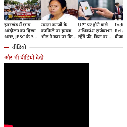
झारखंड में छात्र
ममता बनर्जी के
UPI पर होने वाले
India
आंदोलन का दिखा
काफिले पर हमला,
अधिकांश ट्रांजैक्शन
Relat
असर, JPSC के 3
भीड़ ने कार पर किया
रहेंगे फ्री, किन पर
वीजा 
सदस्‍यों ने दिया
पथराव, भाजपा और
लगेगा टैक्स, सरकार
इमिग्रे
वीडियो
इस्‍तीफा, प्रदर्शन को
पुलिस पर लगा यह
ने दिया बड़ा अपडेट
अलावा
लेकर क्या बोले CM
आरोप
अमेरिक
और भी वीडियो देखें
हेमंत सोरेन?
जेडी वें
की चर्च