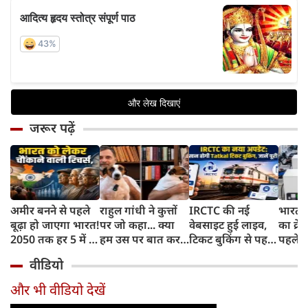
जरूर पढ़ें
अमीर बनने से पहले
राहुल गांधी ने कुत्तों
IRCTC की नई
भारत म
बूढ़ा हो जाएगा भारत!
पर जो कहा... क्या
वेबसाइट हुई लाइव,
का क्रे
2050 तक हर 5 में 1
हम उस पर बात कर
टिकट बुकिंग से पहले
पहले जा
भारतीय होगा 60
सकते हैं?
करना होगा ये जरूरी
वाहनों 
वीडियो
साल से ज्यादा उम्र का
काम, जानें पूरा
और इन
तरीका
और भी वीडियो देखें