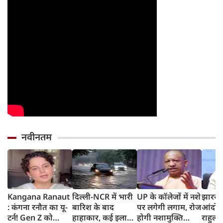
नवीनतम
Kangana Ranaut
दिल्ली-NCR में भारी
UP के कॉलेजों में नशे
झारखंड
: कंगना रनौत का यू-
बारिश के बाद
पर लगेगी लगाम, रोज
आंदोलन
टर्न! Gen Z को
हाहाकार, कई इलाकों
होगी नशामुक्ति
राहुल ग