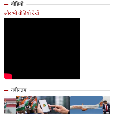
वीडियो
साल से ज्यादा उम्र का
काम, जानें पूरा
और इन
तरीका
और भी वीडियो देखें
नवीनतम