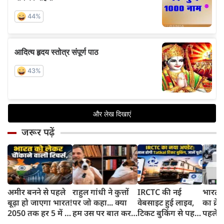
जरूर पढ़ें
अमीर बनने से पहले
राहुल गांधी ने कुत्तों
IRCTC की नई
भारत म
बूढ़ा हो जाएगा भारत!
पर जो कहा... क्या
वेबसाइट हुई लाइव,
का क्रे
2050 तक हर 5 में 1
हम उस पर बात कर
टिकट बुकिंग से पहले
पहले जा
भारतीय होगा 60
सकते हैं?
करना होगा ये जरूरी
वाहनों 