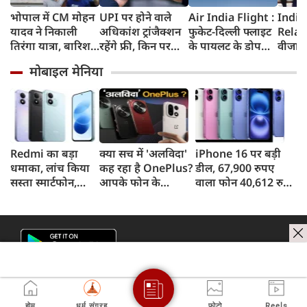
भोपाल में CM मोहन
UPI पर होने वाले
Air India Flight :
India
यादव ने निकाली
अधिकांश ट्रांजैक्शन
फुकेट-दिल्ली फ्लाइट
Relat
तिरंगा यात्रा, बारिश
रहेंगे फ्री, किन पर
के पायलट के डोप
वीजा 
में भी सैकड़ों युवाओं
लगेगा टैक्स, सरकार
टेस्ट पर एयर इंडिया ने
इमिग्रे
मोबाइल मेनिया
ने दिखाया देशभक्ति
ने दिया बड़ा अपडेट
कहा- रिपोर्ट नहीं
अलावा
का जज्बा
मिली, टिप्पणी की
अमेरिक
स्थिति में नहीं
जेडी वें
की चर्च
Redmi का बड़ा
क्या सच में 'अलविदा'
iPhone 16 पर बड़ी
धमाका, लांच किया
कह रहा है OnePlus?
डील, 67,900 रुपए
सस्ता स्मार्टफोन,
आपके फोन के
वाला फोन 40,612 रुपए
8,000mAh बैटरी
अपडेट्स और वारंटी पर
में खरीदने का मौका, ऐसे
और 50MP कैमरा
आया बड़ा अपडेट
मिलेगा डिस्काउंट
होम
धर्म संग्रह
फोटो
Reels