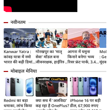
नवीनतम
Kanwar Yatra :
गोरखपुर का 'मातृ
आगरा में यमुना
Moha
कांवड़ यात्रा में नमो
सेवा' मॉडल बना
किनारे बनेगा भव्य
: Gen
भारत की बढ़ी डिमांड,
जीवनरक्षक, हाईरिस्क
रिवर फ्रंट पार्क, 3.46
मूंदकर
गाजियाबाद समेत
गर्भवती महिलाओं के
करोड़ रुपए खर्च
करूंगा,
मोबाइल मेनिया
कई स्टेशनों पर 50%
इलाज से बची 77
करेगी योगी सरकार;
प्रदर्शन
तक बढ़ी यात्रियों की
जिंदगियां
मिलेंगी ये खास
न बताए
संख्या
सुविधाएं
मोहन 
बड़ा 
पाकिस्
क्या क
Redmi का बड़ा
क्या सच में 'अलविदा'
iPhone 16 पर बड़ी
धमाका, लांच किया
कह रहा है OnePlus?
डील, 67,900 रुपए