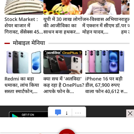
Stock Market :
यूपी में 30 लाख लोगों
जन-विश्वास अभियान
राहुल गा
शेयर बाजार में
की आजीविका का
में एक्शन में सीएम डॉ.
पर जो 
गिरावट, सेंसेक्स 455
साधन बना हथकरघा-
मोहन यादव,
हम उस
अंक टूटा, निफ्टी में भी
पावरलूम : CM योगी
CMHO, तहसीलदार
सकते है
मोबाइल मेनिया
गिरावट
सहित तीन को किया
सस्पेंड
Redmi का बड़ा
क्या सच में 'अलविदा'
iPhone 16 पर बड़ी
धमाका, लांच किया
कह रहा है OnePlus?
डील, 67,900 रुपए
सस्ता स्मार्टफोन,
आपके फोन के
वाला फोन 40,612 रुपए
8,000mAh बैटरी
अपडेट्स और वारंटी पर
में खरीदने का मौका, ऐसे
और 50MP कैमरा
आया बड़ा अपडेट
मिलेगा डिस्काउंट