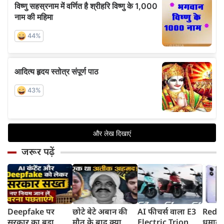
जरूर पढ़ें
Deepfake पर
छोटे बेटे अबान की
AI फीचर्स वाला E3
Redmi
सरकार का बड़ा
मौत के बाद क्या
Electric Trion
धमाका