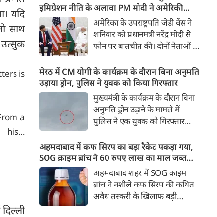
कराई गई है। एयरलाइन ने कहा कि
इमिग्रेशन नीति के अलावा PM मोदी ने अमेरिकी
ा। यदि
रिपोर्ट उसके पास नहीं होने के कारण
उपराष्ट्रपति जेडी वेंस किन मुद्दों पर की चर्चा
अमेरिका के उपराष्ट्रपति जेडी वेंस ने
तो साथ
वह इस मामले में किसी निष्कर्ष पर
शनिवार को प्रधानमंत्री नरेंद्र मोदी से
टिप्पणी करने की स्थिति में नहीं है।
 उत्सुक
फोन पर बातचीत की। दोनों नेताओं ने
भारत-अमेरिका व्यापक वैश्विक
रणनीतिक साझेदारी को और मजबूत
मेरठ में CM योगी के कार्यक्रम के दौरान बिना अनुमति
ters is
करने के तरीकों पर चर्चा की।
उड़ाया ड्रोन, पुलिस ने युवक को किया गिरफ्तार
बातचीत के दौरान व्यापार, रक्षा,
मुख्यमंत्री के कार्यक्रम के दौरान बिना
ऊर्जा सुरक्षा, महत्वपूर्ण खनिज और
अनुमति ड्रोन उड़ाने के मामले में
उभरती तकनीकों जैसे प्रमुख मुद्दों पर
 From a
पुलिस ने एक युवक को गिरफ्तार
विचार-विमर्श हुआ।
, his…
किया है। कार्यक्रम स्थल के आसपास
दो ड्रोन उड़ते हुए दिखाई दिए थे। जांच
अहमदाबाद में कफ सिरप का बड़ा रैकेट पकड़ा गया,
में एक ड्रोन सरकारी और पूर्व अनुमति
SOG क्राइम ब्रांच ने 60 रुपए लाख का माल जब्त
से उड़ाया जा रहा था, जबकि दूसरा
किया
अहमदाबाद शहर में SOG क्राइम
ड्रोन बिना अनुमति उड़ता पाया गया।
ब्रांच ने नशीले कफ सिरप की कथित
अवैध तस्करी के खिलाफ बड़ी
कार्रवाई की है। रिलीफ रोड स्थित
 दिल्ली