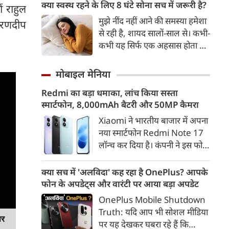
GPO पोस्ट ऑफिस के पास से
क्या स्वस्थ रहने के लिए 8 घंटे सोना सच में जरूरी है?
ओं राहुल
प्रतिबंधित कफ सिरप का बड़ा जखीरा
मुझे नींद नहीं आने की समस्या हमेशा
ी रणदीप
पकड़ा गया है। पुलिस की प्रारंभिक
से रही है, शायद सालों-साल से। कभी-
जांच में सामने आया है कि पोस्टल
कभी यह सिर्फ एक अहसास होता है,
सर्विस का इस्तेमाल करके कफ सिरप
तो कभी यह वाकई सच होता है। यह
को देश के अन्य राज्यों में भेजा जा
बात मुझे पता है, क्योंकि मेरी घड़ी
मोबाइल मेनिया
रहा था।
मुझे यही बताती है, लेकिन देखा जाए
Redmi का बड़ा धमाका, लांच किया सस्ता
तो मेरी यह घड़ी भी इस समस्या की
स्मार्टफोन, 8,000mAh बैटरी और 50MP कैमरा
एक बड़ी वजह हो सकती है। यह मुझे
लगातार समय पर सोने की याद
Xiaomi ने भारतीय बाजार में अपना
दिलाती रहती है और हर सुबह खराब
नया स्मार्टफोन Redmi Note 17
‘स्लीप स्कोर' दिखाकर परेशान करती
लॉन्च कर दिया है। कंपनी ने इस फोन
है।
को TrueColour AMOLED
डिस्प्ले, 8,000mAh की बड़ी बैटरी
क्या सच में 'अलविदा' कह रहा है OnePlus? आपके
और Qualcomm Snapdragon
फोन के अपडेट्स और वारंटी पर आया बड़ा अपडेट
चिपसेट के साथ पेश किया है। फोन में
OnePlus Mobile Shutdown
50MP का मेन कैमरा दिया गया है।
Truth: यदि आप भी सोशल मीडिया
इसके अलावा Redmi Note 17 में
ार
पर यह देखकर घबरा रहे हैं कि