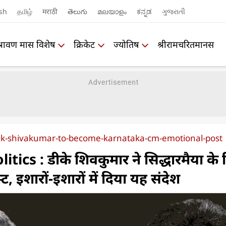
sh
தமிழ்
मराठी
తెలుగు
മലയാളം
ಕನ್ನಡ
ગુજરાતી
श्रावण मास विशेष
क्रिकेट
ज्योतिष
श्रीरामचरितमानस
dk-shivakumar-to-become-karnataka-cm-emotional-post
ics : डीके शिवकुमार ने सिद्धारमैया के
, इशारों-इशारों में दिया यह संदेश