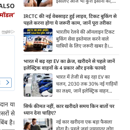
इसलिए आज भी कुत्ते इंसानों को,
पहुंच रहा है।
ALSO
इंसानों से बेहतर समझते हैं। जब हम
 मॉडल’
भू-राजनीति से लेकर कृत्रिम
IRCTC की नई वेबसाइट हुई लाइव, टिकट बुकिंग से
बुद्धिमत्ता, जलवायु परिवर्तन से लेकर
पहले करना होगा ये जरूरी काम, जानें पूरा तरीका
क्रिकेट तक हर विषय पर बहस कर
भारतीय रेलवे की ऑनलाइन टिकट
सकते हैं, तो उस जीव पर भी एक
बुकिंग सेवा इस्तेमाल करने वाले
गंभीर चर्चा बनती है जिसने किसी भी
यात्रियों के लिए जरूरी खबर है।
सभ्यता से पहले इंसान का साथ चुना
IRCTC ने अपनी नई टिकट बुकिंग
था। दुर्भाग्य यह है कि आज कुत्तों के
वेबसाइट का बीटा वर्जन लॉन्च कर
भारत में बढ़ रहा EV का क्रेज, खरीदने से पहले जानें
बारे में हमारी राय पशु-चिकित्सकों,
दिया है। करीब 24 साल पुराने
इलेक्ट्रिक वाहनों के 4 प्रकार और इनके फायदे
व्यवहार वैज्ञानिकों या विशेषज्ञों से
इंटरफेस के बाद वेबसाइट को नए
भारत में तेजी से बढ़ रहा EV का
कम... और व्हाट्सऐप यूनिवर्सिटी से
डिजाइन और कई नए फीचर्स के साथ
चलन, 2030 तक 30% नई गाड़ियों
ज़्यादा बनती है।
अपडेट किया गया है।
का लक्ष्य, जानें इलेक्ट्रिक वाहन
कितने प्रकार के होते हैं और क्या है
दान या
200 अरब रुपए का मौका
सिर्फ कीमत नहीं, कार खरीदते समय किन बातों पर
सरों से
ध्यान देना चाहिए?
िंब है।
नई कार खरीदना एक बड़ा फैसला
होता है। पहले जहां ज़्यादातर लोग