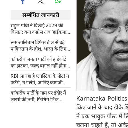
सम्बंधित जानकारी
राहुल गांधी ने बिछाई 2029 की
बिसात: क्‍या कांग्रेस अब ‘हाईकमान
मॉडल’ छोड़ क्षेत्रीय चेहरों पर
रूस-तालिबान डिफेंस डील से उड़े
लगाएगी दांव?
पाकिस्तान के होश, भारत के लिए
क्या हैं इसके कूटनीतिक मायने?
कॉकरोच जनता पार्टी को हाईकोर्ट
का झटका, जल्द बहाल नहीं होगा
एक्स अकाउंट
RBI ला रहा है प्लास्टिक के नोट! न
फटेंगे, न गलेंगे; जानिए कागजी
नोटों की जगह क्यों पड़ी इसकी
कॉकरोच पार्टी के नाम पर इंदौर में
जरूरत
Karnataka Politics : 
लाखों की ठगी, फिशिंग लिंक
खोलते ही पलक झपकते ही खाली
किए जाने के बाद डीके 
हो रहे खाते, कैसे बचें?
ने एक भावुक पोस्ट में 
चलना चाहते हैं, तो अके