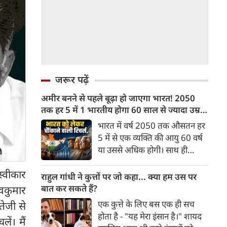
जरूर पढ़ें
अमीर बनने से पहले बूढ़ा हो जाएगा भारत! 2050
तक हर 5 में 1 भारतीय होगा 60 साल से ज्यादा उम्र
का
भारत में वर्ष 2050 तक औसतन हर
5 में से एक व्यक्ति की आयु 60 वर्ष
या उससे अधिक होगी। साथ ही
लगभग 10 में से 7 बुजुर्ग ग्रामीण
स्वीकार
भारत में रहेंगे। ‘ट्रांसफॉर्म रूरल
राहुल गांधी ने कुत्तों पर जो कहा... क्या हम उस पर
इंडिया’ (टीआरआई) की रिचर्स के
बात कर सकते हैं?
िवकुमार
अनुसार भारत विकसित देशों के
एक कुत्ते के लिए बस एक ही सच
तेजी से
विपरीत समृद्ध बनने से पहले ही वृद्ध
होता है - "यह मेरा इंसान है।" शायद
ें। मैं
होती आबादी वाले देश की श्रेणी में