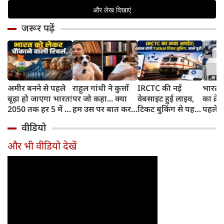
जरूर पढ़ें
अमीर बनने से पहले
राहुल गांधी ने कुत्तों
IRCTC की नई
भारत म
बूढ़ा हो जाएगा भारत!
पर जो कहा... क्या
वेबसाइट हुई लाइव,
का क्रे
2050 तक हर 5 में 1
हम उस पर बात कर
टिकट बुकिंग से पहले
पहले जा
भारतीय होगा 60
सकते हैं?
करना होगा ये जरूरी
वाहनों 
वीडियो
साल से ज्यादा उम्र का
काम, जानें पूरा
और इन
तरीका
और भी वीडियो देखें