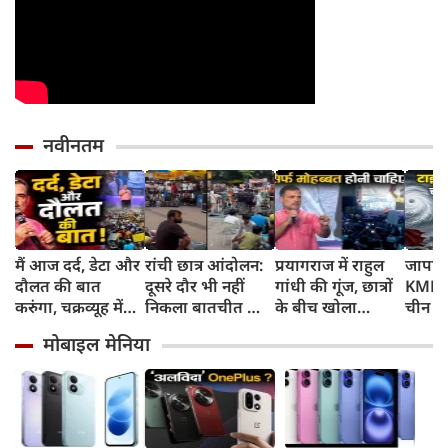
नवीनतम
मैं आज दर्द, डेटा और
रांची छात्र आंदोलन:
प्रयागराज में राहुल
जापान
दौलत की बात
दूसरे दौर भी नहीं
गांधी की गूंज, छात्रों
KMPH 
करुंगा, चक्रव्यूह में
निकला बातचीत का
के बीच खोला
चीन क
फंसे हैं देश के छात्र,
कोई नतीजा, MLA
रोजगार के '5 बंद
टाइफून
मोबाइल मेनिया
रील नशा है, छात्रों की
जयराम महतो ने
दरवाजों' का सच
में अलर
गूंज में बोले राहुल
किया अनशन का
स्कूल बं
गांधी
ऐलान