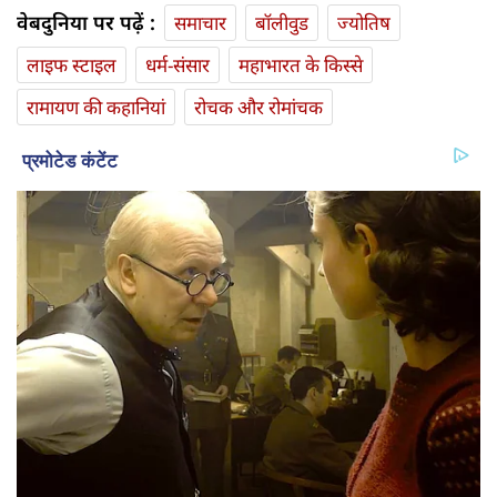
वेबदुनिया पर पढ़ें :
समाचार
बॉलीवुड
ज्योतिष
लाइफ स्‍टाइल
धर्म-संसार
महाभारत के किस्से
रामायण की कहानियां
रोचक और रोमांचक