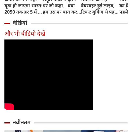
बूढ़ा हो जाएगा भारत!
पर जो कहा... क्या
वेबसाइट हुई लाइव,
का क्रे
2050 तक हर 5 में 1
हम उस पर बात कर
टिकट बुकिंग से पहले
पहले जा
भारतीय होगा 60
सकते हैं?
करना होगा ये जरूरी
वाहनों 
वीडियो
साल से ज्यादा उम्र का
काम, जानें पूरा
और इन
तरीका
और भी वीडियो देखें
नवीनतम