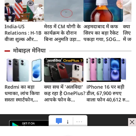
India-US
मेरठ में CM योगी के
अहमदाबाद में कफ
क्या स्
Relations : H-1B
कार्यक्रम के दौरान
सिरप का बड़ा रैकेट
लिए 8 
वीजा शुल्क और
बिना अनुमति उड़ाया
पकड़ा गया, SOG
में जरू
इमिग्रेशन नीति के
ड्रोन, पुलिस ने युवक
क्राइम ब्रांच ने 60
मोबाइल मेनिया
अलावा PM मोदी ने
को किया गिरफ्तार
रुपए लाख का माल
अमेरिकी उपराष्ट्रपति
जब्त किया
जेडी वेंस किन मुद्दों पर
की चर्चा
Redmi का बड़ा
क्या सच में 'अलविदा'
iPhone 16 पर बड़ी
धमाका, लांच किया
कह रहा है OnePlus?
डील, 67,900 रुपए
सस्ता स्मार्टफोन,
आपके फोन के
वाला फोन 40,612 रुपए
8,000mAh बैटरी
अपडेट्स और वारंटी पर
में खरीदने का मौका, ऐसे
और 50MP कैमरा
आया बड़ा अपडेट
मिलेगा डिस्काउंट