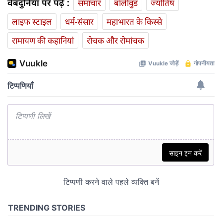
वेबदुनिया पर पढ़ें :
समाचार
बॉलीवुड
ज्योतिष
लाइफ स्‍टाइल
धर्म-संसार
महाभारत के किस्से
रामायण की कहानियां
रोचक और रोमांचक