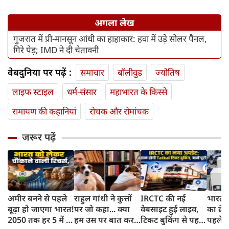
अगला लेख
गुजरात में प्री-मानसून आंधी का हाहाकार: हवा में उड़े सोलर पैनल,
गिरे पेड़; IMD ने दी चेतावनी
वेबदुनिया पर पढ़ें :
समाचार
बॉलीवुड
ज्योतिष
लाइफ स्‍टाइल
धर्म-संसार
महाभारत के किस्से
रामायण की कहानियां
रोचक और रोमांचक
जरूर पढ़ें
अमीर बनने से पहले
राहुल गांधी ने कुत्तों
IRCTC की नई
भारत म
बूढ़ा हो जाएगा भारत!
पर जो कहा... क्या
वेबसाइट हुई लाइव,
का क्रे
2050 तक हर 5 में 1
हम उस पर बात कर
टिकट बुकिंग से पहले
पहले जा