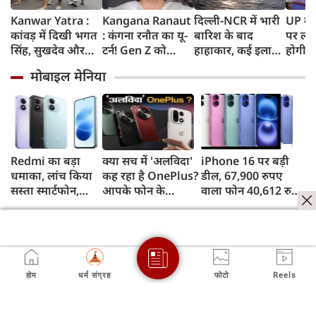
Kanwar Yatra :
Kangana Ranaut
दिल्ली-NCR में भारी
UP के क
कांवड़ में दिखी भगत
: कंगना रनौत का यू-
बारिश के बाद
पर लगे
सिंह, सुखदेव और
टर्न! Gen Z को
हाहाकार, कई इलाकों
होगी न
राजगुरु की
बताया भारत की
में जलभराव, घंटों
शपथ; 
मोबाइल मेनिया
अमरगाथा,
'सबसे बड़ी ताकत',
जाम में फंसे लोग,
मीटर दा
शिवभक्तों ने अनोखे
कुछ दिन पहले
सड़कों पर भरा कमर
पर सख्
अंदाज में दी
प्रदर्शनकारियों को
तक पानी
श्रद्धांजलि
कहा था 'जेनरेशन
गटर'
Redmi का बड़ा
क्या सच में 'अलविदा'
iPhone 16 पर बड़ी
धमाका, लांच किया
कह रहा है OnePlus?
डील, 67,900 रुपए
सस्ता स्मार्टफोन,
आपके फोन के
वाला फोन 40,612 रुपए
8,000mAh बैटरी
अपडेट्स और वारंटी पर
में खरीदने का मौका, ऐसे
और 50MP कैमरा
आया बड़ा अपडेट
मिलेगा डिस्काउंट
होम
धर्म संग्रह
फोटो
Reels