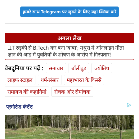
हमारे साथ Telegram पर जुड़ने के लिए यहां क्लिक करें
अगला लेख
IIT रुड़की से B.Tech कर बना 'बाबा'; मथुरा में ऑनलाइन गीता
ज्ञान की आड़ में युवतियों के शोषण के आरोप में गिरफ्तार!
वेबदुनिया पर पढ़ें :
समाचार
बॉलीवुड
ज्योतिष
लाइफ स्‍टाइल
धर्म-संसार
महाभारत के किस्से
रामायण की कहानियां
रोचक और रोमांचक