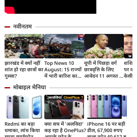
नवीनतम
झारखंड में क्यों नहीं
Top News 10
यूपी में पिछड़ा वर्ग
शशि थ
शांत हो रहा छात्रों का
August: 15 राज्यों
छात्रवृत्ति के लिए
पर कांग
गुस्सा?
में भारी बारिश का
आवेदन 11 अगस्त से,
केसी व
अलर्ट, झारखंड में
21 सितंबर है अंतिम
नसीहत
मोबाइल मेनिया
आज छात्रों का
तिथि, योगी सरकार में
ने कसा
विधानसभा मार्च
छात्रों को मिला
मजबूत सहारा
Redmi का बड़ा
क्या सच में 'अलविदा'
iPhone 16 पर बड़ी
धमाका, लांच किया
कह रहा है OnePlus?
डील, 67,900 रुपए
सस्ता स्मार्टफोन,
आपके फोन के
वाला फोन 40,612 रुपए