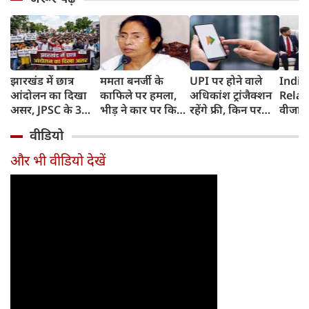
झारखंड में छात्र
ममता बनर्जी के
UPI पर होने वाले
India
आंदोलन का दिखा
काफिले पर हमला,
अधिकांश ट्रांजैक्शन
Relat
असर, JPSC के 3
भीड़ ने कार पर किया
रहेंगे फ्री, किन पर
वीजा 
सदस्‍यों ने दिया
पथराव, भाजपा और
लगेगा टैक्स, सरकार
इमिग्रे
वीडियो
इस्‍तीफा, प्रदर्शन को
पुलिस पर लगा यह
ने दिया बड़ा अपडेट
अलावा
लेकर क्या बोले CM
आरोप
अमेरिक
और भी वीडियो देखें
हेमंत सोरेन?
जेडी वें
की चर्च