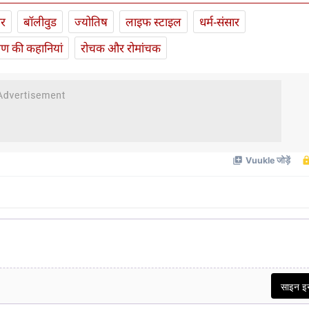
ार
बॉलीवुड
ज्योतिष
लाइफ स्‍टाइल
धर्म-संसार
यण की कहानियां
रोचक और रोमांचक