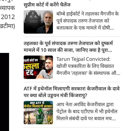
बुधवार को घोषणा की कि पूरे गुजरात
सुप्रीम कोर्ट में करेंगे चैलेंज
 व्यापक
में अब अमानक (non-standard)
बॉम्बे हाईकोर्ट ने तहलका मैगजीन के
का 2012
एनालॉग पनीर, मक्खन और चीज़ के
पूर्व संपादक तरुण तेजपाल को
उत्पादन, भंडारण, परिवहन, वितरण
खटीमा)
बलात्कार के एक मामले में दोषी
और बिक्री पर पूरी तरह से प्रतिबंध
मानते हुए भारतीय दंड संहिता (IPC)
लगा दिया गया है।
की धारा 376(2)(f), 376(2)(k),
तहलका के पूर्व संपादक तरुण तेजपाल को दुष्कर्म
354A और 354B के तहत दोषी
मामले में 10 साल की सजा, जानिए क्या है पूरा
ठहराया। अदालत ने उन्हें 10 साल
मामला
Tarun Tejpal Convicted:
कैद की सजा सुनाई। वो इस फैसले को
खोजी पत्रकारिता के लिए विख्यात
सुप्रीम कोर्ट में चुनौती देंगे।
मैगजीन 'तहलका' के संस्थापक और
पूर्व एडिटर-इन-चीफ तरुण तेजपाल
को बॉम्बे हाईकोर्ट ने वर्ष 2013 के
ATF में इथेनॉल मिलाएगी सरकार! केजरीवाल के दावे
चर्चित यौन उत्पीड़न मामले में दोषी
पर क्या बोले उड्डयन मंत्री किंजरापु?
करार देते हुए 10 साल की सजा
आप नेता अरविंद केजरीवाल द्वारा
सुनाई है। हाईकोर्ट की गोवा पीठ ने मई
पेट्रोल के बाद एटीएफ में भी इथेनॉल
2021 में निचली अदालत द्वारा
मिलाने संबंधी दावे पर बवाल मच
तेजपाल को बरी किए जाने के फैसले
गया। मोदी सरकार में मंत्री राम मोहन
को पूरी तरह रद्द कर दिया।