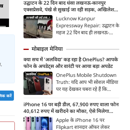
नायडू किंजरापु ने इसका खंडन करते
उद्घाटन के 22 दिन बाद धंसा लखनऊ-कानपुर
ेख
हुए कहा कि सरकार की एटीएफ में
एक्सप्रेसवे, पंखे से सुखाई जा रही सड़क, अखिलेश
इथेनॉल मिलाने की कोई योजना नहीं
का तंज
Lucknow Kanpur
है।
Expressway Repair: उद्घाटन के
महज 22 दिन बाद ही लखनऊ-
कानपुर एक्सप्रेसवे का 'दम' उखड़ने
लगा है। कुल 8 जगहों पर धंस चुकी
मोबाइल मेनिया
इस सड़क की मरम्मत के लिए
क्या सच में 'अलविदा' कह रहा है OnePlus? आपके
इंजीनियरों ने अब 'हास्यास्पद थेरेपी'
स,
फोन के अपडेट्स और वारंटी पर आया बड़ा अपडेट
शुरू की है। सड़क को सुखाने के लिए
बड़े-बड़े पंखे लगा दिए गए हैं। इस
OnePlus Mobile Shutdown
अनूठे 'तकनीकी चमत्कार' को लेकर
Truth: यदि आप भी सोशल मीडिया
सपा प्रमुख अखिलेश यादव ने तीखा
पर यह देखकर घबरा रहे हैं कि
तंज कसा है,
"OnePlus मोबाइल बंद हो रहा है",
िक करें
तो थोड़ा ठहरिए! टेक वर्ल्ड में किसी
iPhone 16 पर बड़ी डील, 67,900 रुपए वाला फोन
समय 'फ्लैगशिप किलर' के नाम से
40,612 रुपए में खरीदने का मौका, ऐसे मिलेगा
मशहूर इस ब्रांड को लेकर इंटरनेट पर
डिस्काउंट
Apple के iPhone 16 पर
लगातार कयासबाजी का दौर जारी है।
Flipkart शानदार ऑफर लेकर