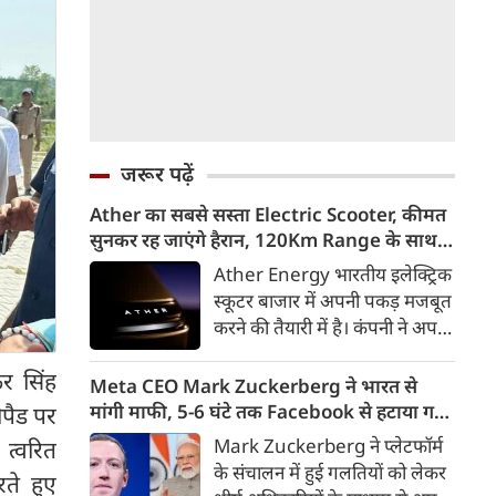
जरूर पढ़ें
Ather का सबसे सस्ता Electric Scooter, कीमत
सुनकर रह जाएंगे हैरान, 120Km Range के साथ
आएगा Konarc
Ather Energy भारतीय इलेक्ट्रिक
स्कूटर बाजार में अपनी पकड़ मजबूत
करने की तैयारी में है। कंपनी ने अपने
नए EL Platform आधारित फैमिली
्कर सिंह
इलेक्ट्रिक स्कूटर का पहला वीडियो
Meta CEO Mark Zuckerberg ने भारत से
टीजर जारी कर दिया है। इस नए
मांगी माफी, 5-6 घंटे तक Facebook से हटाया गया
ीपैड पर
इलेक्ट्रिक स्कूटर का नाम Ather
था PM Modi का वीडियो
Mark Zuckerberg ने प्लेटफॉर्म
त्वरित
Konarc बताया गया है। कंपनी इसे
के संचालन में हुई गलतियों को लेकर
ते हुए
29 अगस्त 2026 को होने वाले