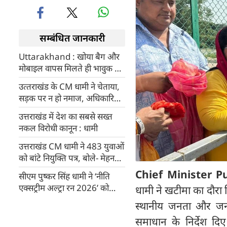
सम्बंधित जानकारी
Uttarakhand : खोया बैग और
मोबाइल वापस मिलते ही भावुक हुई
विदेशी महिला, पुलिसवालों को
उत्‍तराखंड के CM धामी ने चेताया,
लगाया गले
सड़क पर न हो नमाज, अधिकारियों
को दिए निर्देश
उत्तराखंड में देश का सबसे सख्त
नकल विरोधी कानून : धामी
उत्तराखंड CM धामी ने 483 युवाओं
को बांटे नियुक्ति पत्र, बोले- मेहनत
से मिल रही नौकरी
Chief Minister 
सीएम पुष्कर सिंह धामी ने ‘नीति
एक्सट्रीम अल्ट्रा रन 2026’ को
धामी ने खटीमा का दौरा क
दिखाई हरी झंडी, हिम तेंदुआ ‘क्यालु’
स्थानीय जनता और जनप्
शुभंकर का किया अनावरण
समाधान के निर्देश दिए