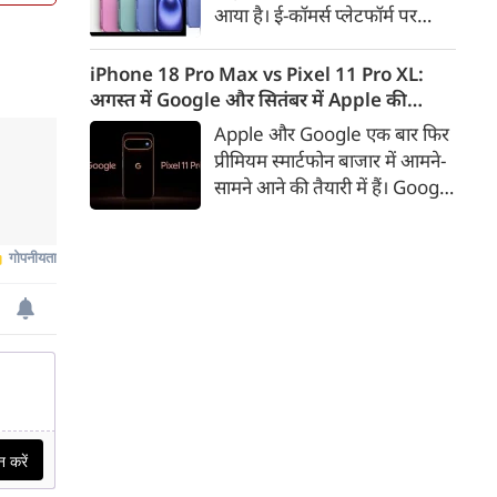
आया है। ई-कॉमर्स प्लेटफॉर्म पर
iPhone 16 के 128GB मॉडल की
कीमत सीधे डिस्काउंट के बाद
iPhone 18 Pro Max vs Pixel 11 Pro XL:
67,900 रुपए हो गई है। वहीं, अगर
अगस्त में Google और सितंबर में Apple की
ग्राहक एक्सचेंज ऑफर और चुनिंदा
टक्कर, जानें कौन होगा सबसे दमदार?
Apple और Google एक बार फिर
बैंक कार्ड के डिस्काउंट का फायदा
प्रीमियम स्मार्टफोन बाजार में आमने-
उठाते हैं, तो इस फोन को प्रभावी तौर
सामने आने की तैयारी में हैं। Google
पर सिर्फ 40,612 रुप में खरीदा जा
का नया Pixel 11 Pro XL अगस्त
सकता है।
में लॉन्च होने की उम्मीद है, जबकि
Apple सितंबर में iPhone 18
Pro Max पेश कर सकता है। दोनों
फोन में इस बार बड़े डिजाइन बदलाव
के बजाय हार्डवेयर और सॉफ्टवेयर में
कई अहम अपग्रेड देखने को मिल
सकते हैं।