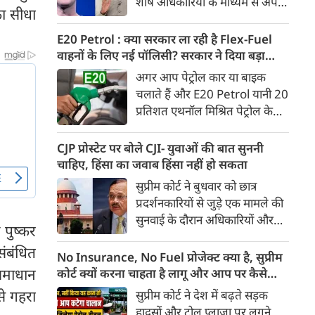
शीर्ष अधिकारियों के माध्यम से अपनी
Ather Annual Community
का सीधा
माफी पहुंचाई। सूत्रों ने बताया कि
Day के दौरान भारतीय बाजार में पेश
बैठक के दौरान Meta ने यह भी
E20 Petrol : क्या सरकार ला रही है Flex-Fuel
करेगी।
स्वीकार किया कि कुछ खास तरह के
वाहनों के लिए नई पॉलिसी? सरकार ने दिया बड़ा
कंटेंट को ज्यादा लोगों तक पहुंचाने के
अपडेट
अगर आप पेट्रोल कार या बाइक
लिए बड़ी रकम का भुगतान किया
चलाते हैं और E20 Petrol यानी 20
गया था। सूत्र के मुताबिक, Meta ने
प्रतिशत एथनॉल मिश्रित पेट्रोल के
गलती स्वीकार करते हुए माफी मांगी
इस्तेमाल को लेकर चिंतित हैं, तो
और इस पर अफसोस जताया।
आपके लिए बड़ी खबर है। भारी
CJP प्रोस्टेट पर बोले CJI- युवाओं की बात सुननी
उद्योग मंत्रालय ने स्पष्ट किया है कि
चाहिए, हिंसा का जवाब हिंसा नहीं हो सकता
20 प्रतिशत से अधिक एथनॉल
सुप्रीम कोर्ट ने बुधवार को छात्र
मिश्रित ईंधन पर चलने वाले Flex-
प्रदर्शनकारियों से जुड़े एक मामले की
Fuel वाहनों को बढ़ावा देने के लिए
सुनवाई के दौरान अधिकारियों और
सरकार ने अलग से कोई राष्ट्रीय नीति
 पुष्कर
सुरक्षा बलों से संयम बरतने की सलाह
नहीं बनाई है। मंत्रालय ने यह भी स्पष्ट
ंबंधित
दी। कोर्ट ने कहा कि युवा छात्रों के
No Insurance, No Fuel प्रोजेक्ट क्या है, सुप्रीम
किया कि Flex-Fuel और Electric
विरोध प्रदर्शन के दौरान हिंसा रोकने के
 समाधान
कोर्ट क्यों करना चाहता है लागू और आप पर कैसे
Vehicles को प्रोत्साहित करने को
लिए अगर हिंसक तरीके अपनाए गए,
पड़ेगा असर
से गहरा
सुप्रीम कोर्ट ने देश में बढ़ते सड़क
लेकर उसने फिलहाल कोई अलग
तो इससे स्थिति और बिगड़ सकती है।
हादसों और टोल प्लाजा पर लगने
अध्ययन नहीं कराया है।