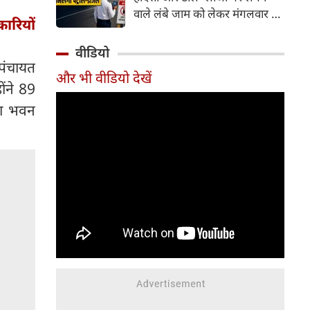
वाले लंबे जाम को लेकर मंगलवार को
ारियों
गंभीर चिंता जताई। कोर्ट ने केंद्र
सरकार को चुनिंदा राष्ट्रीय राजमार्गों
वीडियो
पर पायलट प्रोजेक्ट शुरू करने का
 पंचायत
और भी वीडियो देखें
निर्देश दिया है। इसके तहत पारंपरिक
ोंने 89
टोल प्लाजा की जगह Automatic
ला भवन
Number Plate Recognition
(ANPR) जैसी तकनीक आधारित
ऑटोमैटिक व्हीकल डिटेक्शन सिस्टम
लागू करने की योजना है, जिससे
वाहनों को टोल भुगतान के लिए
रुकना न पड़े।