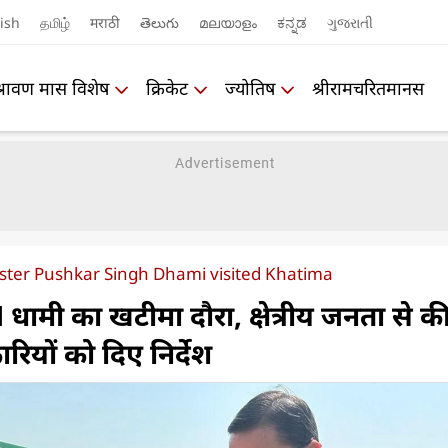
ish
தமிழ்
मराठी
తెలుగు
മലയാളം
ಕನ್ನಡ
ગુજરાતી
श्रावण मास विशेष
क्रिकेट
ज्योतिष
श्रीरामचरितमानस
ster Pushkar Singh Dhami visited Khatima
 धामी का खटीमा दौरा, क्षेत्रीय जनता से क
ियों को दिए निर्देश