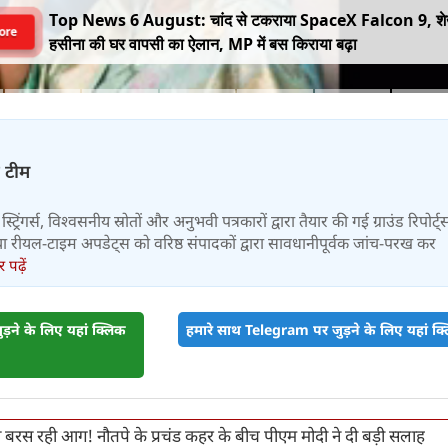
Top News 6 August: चांद से टकराया SpaceX Falcon 9, श
ore
हसीना की घर वापसी का ऐलान, MP में बस किराया बढ़ा
़ टीम
स्ट्रिंगर्स, विश्वसनीय स्रोतों और अनुभवी पत्रकारों द्वारा तैयार की गई ग्राउंड रिपोर्ट्
र तथा रीयल-टाइम अपडेट्स को वरिष्ठ संपादकों द्वारा सावधानीपूर्वक जांच-परख कर
पढ़ें
़ने के लिए यहां क्लिक
हमारे साथ Telegram पर जुड़ने के लिए यहां क्ल
बरस रही आग! नौतपे के प्रचंड कहर के बीच पीएम मोदी ने दी बड़ी सलाह