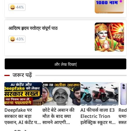
जरूर पढ़ें
Deepfake पर
छोटे बेटे अबान की
AI फीचर्स वाला E3
Redmi
सरकार का बड़ा
मौत के बाद क्या
Electric Trion
धमाका
एक्शन, AI कंटेंट पर
सामने आएगी
इलेक्ट्रिक स्कूटर मचा
सस्ता स
लेबल जरूरी,
शाइस्ता? 2023 से
देगा तहलका,
8,000