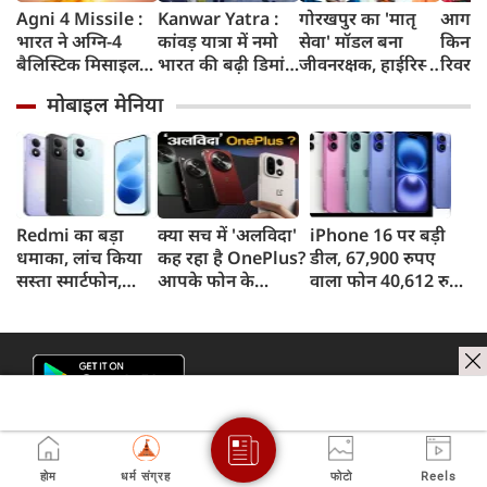
Agni 4 Missile :
Kanwar Yatra :
गोरखपुर का 'मातृ
आगरा म
भारत ने अग्नि-4
कांवड़ यात्रा में नमो
सेवा' मॉडल बना
किनारे
बैलिस्टिक मिसाइल
भारत की बढ़ी डिमांड,
जीवनरक्षक, हाईरिस्क
रिवर फ्
का सफल परीक्षण
गाजियाबाद समेत
गर्भवती महिलाओं के
करोड़ 
मोबाइल मेनिया
किया, 4,000 KM
कई स्टेशनों पर 50%
इलाज से बची 77
करेगी 
तक मारक क्षमता
तक बढ़ी यात्रियों की
जिंदगियां
मिलेंग
संख्या
सुविधा
Redmi का बड़ा
क्या सच में 'अलविदा'
iPhone 16 पर बड़ी
धमाका, लांच किया
कह रहा है OnePlus?
डील, 67,900 रुपए
सस्ता स्मार्टफोन,
आपके फोन के
वाला फोन 40,612 रुपए
8,000mAh बैटरी
अपडेट्स और वारंटी पर
में खरीदने का मौका, ऐसे
और 50MP कैमरा
आया बड़ा अपडेट
मिलेगा डिस्काउंट
होम
धर्म संग्रह
फोटो
Reels