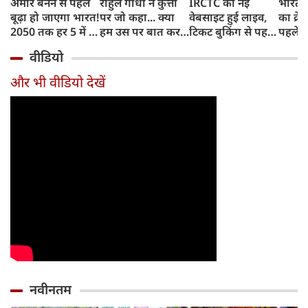
अमीर बनने से पहले
राहुल गांधी ने कुत्तों
IRCTC की नई
भारत म
बूढ़ा हो जाएगा भारत!
पर जो कहा... क्या
वेबसाइट हुई लाइव,
का क्रे
2050 तक हर 5 में 1
हम उस पर बात कर
टिकट बुकिंग से पहले
पहले जा
भारतीय होगा 60
सकते हैं?
करना होगा ये जरूरी
वाहनों 
वीडियो
साल से ज्यादा उम्र का
काम, जानें पूरा
और इन
तरीका
और भी वीडियो देखें
नवीनतम