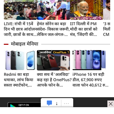
LIVE: रांची में 15वें
हेमंत सोरेन का बड़ा
IIT दिल्ली में PM
'3 साल
दिन भी छात्र आंदोलन
संदेश- विकास जरूरी,
मोदी का छात्रों को
मिली',
जारी, छात्रों के साथ
लेकिन जल-जंगल-
मंत्र, ‘जिंदगी की
CM धा
सरकार की बैठक
जमीन की कीमत पर
परीक्षा में सब आउट
गुहार,
मोबाइल मेनिया
नहीं
ऑफ सिलेबस’,
लौटकर
चुनौतियों से मत
हूं काम
घबराना
Redmi का बड़ा
क्या सच में 'अलविदा'
iPhone 16 पर बड़ी
धमाका, लांच किया
कह रहा है OnePlus?
डील, 67,900 रुपए
सस्ता स्मार्टफोन,
आपके फोन के
वाला फोन 40,612 रुपए
8,000mAh बैटरी
अपडेट्स और वारंटी पर
में खरीदने का मौका, ऐसे
और 50MP कैमरा
आया बड़ा अपडेट
मिलेगा डिस्काउंट