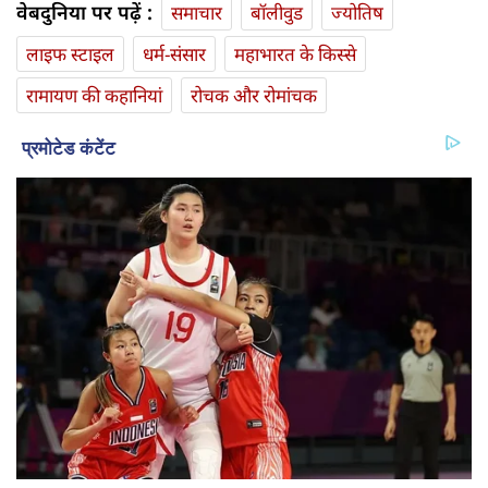
वेबदुनिया पर पढ़ें :
समाचार
बॉलीवुड
ज्योतिष
लाइफ स्‍टाइल
धर्म-संसार
महाभारत के किस्से
रामायण की कहानियां
रोचक और रोमांचक