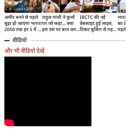
अमीर बनने से पहले
राहुल गांधी ने कुत्तों
IRCTC की नई
भारत म
बूढ़ा हो जाएगा भारत!
पर जो कहा... क्या
वेबसाइट हुई लाइव,
का क्रे
2050 तक हर 5 में 1
हम उस पर बात कर
टिकट बुकिंग से पहले
पहले जा
भारतीय होगा 60
सकते हैं?
करना होगा ये जरूरी
वाहनों 
वीडियो
साल से ज्यादा उम्र का
काम, जानें पूरा
और इन
तरीका
और भी वीडियो देखें