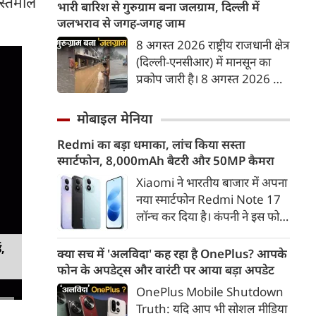
स्तेमाल
2026—के जरिए बैंकों और भुगतान
भारी बारिश से गुरुग्राम बना जलग्राम, दिल्ली में
एक मजबूत पहचान गढ़ी। आइए,
प्रणाली प्रदाताओं को यूपीआई (UPI)
जलभराव से जगह-जगह जाम
स्वतंत्रता दिवस (15 अगस्त) पर एक
और रूपे (RuPay) डेबिट कार्ड
8 अगस्त 2026 राष्ट्रीय राजधानी क्षेत्र
प्रेरणादायक निबंध पढ़ते हैं।
भुगतानों पर मर्चेंट डिस्काउंट रेट
(दिल्ली-एनसीआर) में मानसून का
(MDR) यानी लेनदेन शुल्क लगाने
प्रकोप जारी है। 8 अगस्त 2026 को
की अनुमति देने के प्रावधानों ने देश में
तड़के से हो रही मूसलाधार बारिश ने
एक बड़ी बहस छेड़ दी है।
दिल्ली और गुरुग्राम की रफ्तार पर
मोबाइल मेनिया
ब्रेक लगा दिया है। भारी वर्षा के कारण
Redmi का बड़ा धमाका, लांच किया सस्ता
गुरुग्राम की सड़कें नदियों में तब्दील हो
स्मार्टफोन, 8,000mAh बैटरी और 50MP कैमरा
गईं, जिससे शहर में 'जलग्राम' जैसे
हालात बन गए हैं।
Xiaomi ने भारतीय बाजार में अपना
नया स्मार्टफोन Redmi Note 17
लॉन्च कर दिया है। कंपनी ने इस फोन
को TrueColour AMOLED
ड,
डिस्प्ले, 8,000mAh की बड़ी बैटरी
क्या सच में 'अलविदा' कह रहा है OnePlus? आपके
और Qualcomm Snapdragon
फोन के अपडेट्स और वारंटी पर आया बड़ा अपडेट
चिपसेट के साथ पेश किया है। फोन में
OnePlus Mobile Shutdown
50MP का मेन कैमरा दिया गया है।
Truth: यदि आप भी सोशल मीडिया