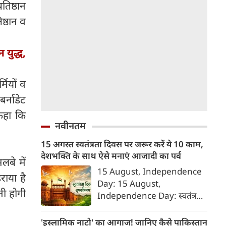
तिष्ठान
िष्ठान व
 युद्ध,
मियों व
र्नाडेट
 कहा कि
नवीनतम
15 अगस्त स्वतंत्रता दिवस पर जरूर करें ये 10 काम,
देशभक्ति के साथ ऐसे मनाएं आजादी का पर्व
लबे में
15 August, Independence
राया है
Day: 15 August,
नी होगी
Independence Day: स्वतंत्रता
दिवस या 15 अगस्त सिर्फ एक राष्ट्रीय
अवकाश नहीं, बल्कि उन शहीदों को
'इस्लामिक नाटो' का आगाज! जानिए कैसे पाकिस्तान