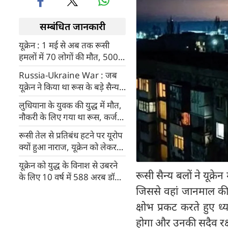
सम्बंधित जानकारी
यूक्रेन : 1 मई से अब तक रूसी
हमलों में 70 लोगों की मौत, 500 से
ज्‍यादा घायल
Russia-Ukraine War : जब‍
यूक्रेन ने किया था रूस के बड़े सैन्य
हवाई अड्डे पर हमला, जानिए इस
लुधियाना के युवक की युद्ध में मौत,
सर्जिकल स्ट्राइक की विस्तृत रिपोर्ट
नौकरी के लिए गया था रूस, कर्ज
लेकर भेजा था विदेश
रूसी तेल से प्रतिबंध हटने पर यूरोप
क्‍यों हुआ नाराज, यूक्रेन को लेकर
जर्मन राजदूत ने दी यह चेतावनी
यूक्रेन को युद्ध के विनाश से उबरने
रूसी सैन्य बलों ने यूक्रे
के लिए 10 वर्ष में 588 अरब डॉलर
की दरकार
जिससे वहां जानमाल की भ
क्षोभ प्रकट करते हुए 
होगा और उनकी सदैव रक्