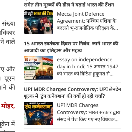
याद करने और उनके बलिदान का
समेत तीन मुल्कों की डील ने बढ़ाई भारत की टेंशन
सम्मान करने का दिन है, जिन्होंने हमें
Mecca Joint Defence
यह आजादी दी। इस दिन को सार्थक
Agreement: पश्चिम एशिया के
 संख्या
बनाने के लिए हमें कुछ खास कार्य
बदलते भू-राजनीतिक परिदृश्य के
जरूर करने चाहिए, जिससे हमारे
ाधिकार
बीच तुर्की, पाकिस्तान और सऊदी
अंदर राष्ट्रभक्ति की भावना और भी
े वाले
अरब ने एक ऐतिहासिक और
15 अगस्त स्वतंत्रता दिवस पर निबंध: जानें भारत की
गहरी हो सके।
रणनीतिक 'मक्का संयुक्त रक्षा
आजादी का इतिहास और महत्व
समझौते' (Mecca Joint
essay on independence
Defence Agreement) पर
day in hindi: 15 अगस्त 1947
े गए और
हस्ताक्षर किए हैं।
को भारत को ब्रिटिश हुकूमत से
। यूएन
आजादी मिली थी। यह ऐतिहासिक
ाने की
दिन जहाँ स्वतंत्रता का उल्लास लेकर
UPI MDR Charges Controversy: UPI लेनदेन
आया, वहीं देशवासियों को विभाजन
शुल्क में 'ट्रंप कनेक्शन' की क्यों हो रही चर्चा?
के गहरे जख्म और दर्द का भी सामना
र मोहर,
UPI MDR Charges
करना पड़ा। इस दर्द के बावजूद,
Controversy: भारत सरकार द्वारा
भारतीयों ने अपने अतीत को भुलाकर
संसद में पेश किए गए नए विधेयक—
एक नए भारत के निर्माण का संकल्प
रेन में
कराधान कानून (संशोधन) विधेयक,
लिया और वैश्विक पटल पर देश की