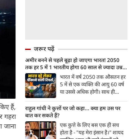
जरूर पढ़ें
अमीर बनने से पहले बूढ़ा हो जाएगा भारत! 2050
तक हर 5 में 1 भारतीय होगा 60 साल से ज्यादा उम्र
का
भारत में वर्ष 2050 तक औसतन हर
5 में से एक व्यक्ति की आयु 60 वर्ष
या उससे अधिक होगी। साथ ही
लगभग 10 में से 7 बुजुर्ग ग्रामीण
किए हैं,
भारत में रहेंगे। ‘ट्रांसफॉर्म रूरल
राहुल गांधी ने कुत्तों पर जो कहा... क्या हम उस पर
इंडिया’ (टीआरआई) की रिचर्स के
बात कर सकते हैं?
पर गहरा
अनुसार भारत विकसित देशों के
एक कुत्ते के लिए बस एक ही सच
या जाना
विपरीत समृद्ध बनने से पहले ही वृद्ध
होता है - "यह मेरा इंसान है।" शायद
होती आबादी वाले देश की श्रेणी में