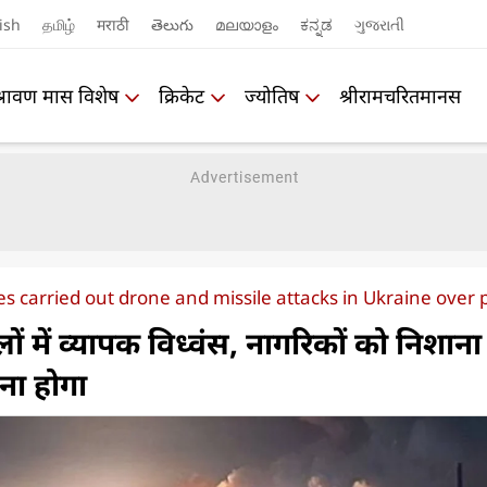
ish
தமிழ்
मराठी
తెలుగు
മലയാളം
ಕನ್ನಡ
ગુજરાતી
श्रावण मास विशेष
क्रिकेट
ज्योतिष
श्रीरामचरितमानस
es carried out drone and missile attacks in Ukraine over 
लों में व्यापक विध्वंस, नागरिकों को निशाना
ना होगा