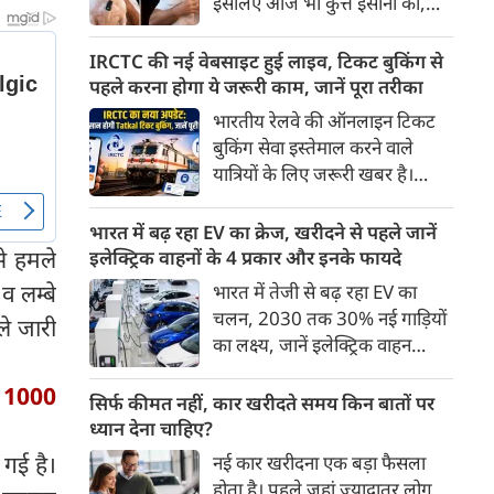
इसलिए आज भी कुत्ते इंसानों को,
पहुंच रहा है।
इंसानों से बेहतर समझते हैं। जब हम
भू-राजनीति से लेकर कृत्रिम
IRCTC की नई वेबसाइट हुई लाइव, टिकट बुकिंग से
बुद्धिमत्ता, जलवायु परिवर्तन से लेकर
पहले करना होगा ये जरूरी काम, जानें पूरा तरीका
क्रिकेट तक हर विषय पर बहस कर
भारतीय रेलवे की ऑनलाइन टिकट
सकते हैं, तो उस जीव पर भी एक
बुकिंग सेवा इस्तेमाल करने वाले
गंभीर चर्चा बनती है जिसने किसी भी
यात्रियों के लिए जरूरी खबर है।
सभ्यता से पहले इंसान का साथ चुना
IRCTC ने अपनी नई टिकट बुकिंग
था। दुर्भाग्य यह है कि आज कुत्तों के
वेबसाइट का बीटा वर्जन लॉन्च कर
भारत में बढ़ रहा EV का क्रेज, खरीदने से पहले जानें
बारे में हमारी राय पशु-चिकित्सकों,
दिया है। करीब 24 साल पुराने
े हमले
इलेक्ट्रिक वाहनों के 4 प्रकार और इनके फायदे
व्यवहार वैज्ञानिकों या विशेषज्ञों से
इंटरफेस के बाद वेबसाइट को नए
व लम्बे
भारत में तेजी से बढ़ रहा EV का
कम... और व्हाट्सऐप यूनिवर्सिटी से
डिजाइन और कई नए फीचर्स के साथ
चलन, 2030 तक 30% नई गाड़ियों
ज़्यादा बनती है।
ले जारी
अपडेट किया गया है।
का लक्ष्य, जानें इलेक्ट्रिक वाहन
कितने प्रकार के होते हैं और क्या है
ं 1000
200 अरब रुपए का मौका
सिर्फ कीमत नहीं, कार खरीदते समय किन बातों पर
ध्यान देना चाहिए?
 गई है।
नई कार खरीदना एक बड़ा फैसला
होता है। पहले जहां ज़्यादातर लोग