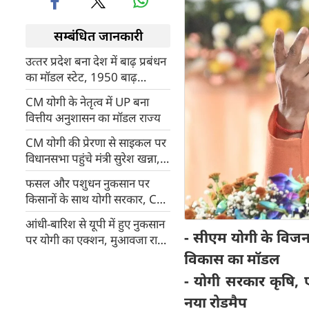
सम्बंधित जानकारी
उत्‍तर प्रदेश बना देश में बाढ़ प्रबंधन
का मॉडल स्टेट, 1950 बाढ़
परियोजनाओं से 3.72 करोड़ लोगों
CM योगी के नेतृत्व में UP बना
को मिला लाभ
वित्तीय अनुशासन का मॉडल राज्य
CM योगी की प्रेरणा से साइकल पर
विधानसभा पहुंचे मंत्री सुरेश खन्ना,
ईंधन बचत का दिया संदेश, काशी में
फसल और पशुधन नुकसान पर
दिखा असर
किसानों के साथ योगी सरकार, CM
योगी ने राहत और मुआवजे के दिए
आंधी-बारिश से यूपी में हुए नुकसान
सख्त निर्देश
- सीएम योगी के विजन
पर योगी का एक्शन, मुआवजा राशि
जारी करने के निर्देश
विकास का मॉडल
- योगी सरकार कृषि,
नया रोडमैप