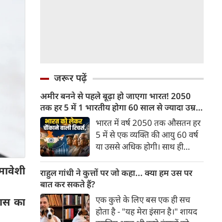
जरूर पढ़ें
अमीर बनने से पहले बूढ़ा हो जाएगा भारत! 2050
तक हर 5 में 1 भारतीय होगा 60 साल से ज्यादा उम्र
का
भारत में वर्ष 2050 तक औसतन हर
5 में से एक व्यक्ति की आयु 60 वर्ष
या उससे अधिक होगी। साथ ही
लगभग 10 में से 7 बुजुर्ग ग्रामीण
मावेशी
भारत में रहेंगे। ‘ट्रांसफॉर्म रूरल
राहुल गांधी ने कुत्तों पर जो कहा... क्या हम उस पर
इंडिया’ (टीआरआई) की रिचर्स के
बात कर सकते हैं?
अनुसार भारत विकसित देशों के
एक कुत्ते के लिए बस एक ही सच
कास का
विपरीत समृद्ध बनने से पहले ही वृद्ध
होता है - "यह मेरा इंसान है।" शायद
होती आबादी वाले देश की श्रेणी में