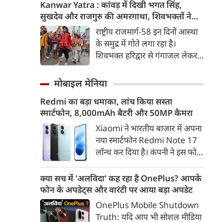
दिया। उन्होंने E20 को ‘बहुत बड़ा
Kanwar Yatra : कांवड़ में दिखी भगत सिंह,
मुद्दा’ बताते हुए आरोप लगाया कि
सुखदेव और राजगुरु की अमरगाथा, शिवभक्तों ने
इसके इस्तेमाल से वाहनों को नुकसान
अनोखे अंदाज में दी श्रद्धांजलि
राष्ट्रीय राजमार्ग-58 इन दिनों आस्था
हो रहा है और इसका आर्थिक बोझ
के समुद्र में गोते लगा रहा है।
आम उपभोक्ताओं पर पड़ रहा है।
शिवभक्त हरिद्वार से गंगाजल लेकर
अपने-अपने गंतव्य की तरफ बढ़ रहे
है। लाखों शिवभक्तों के बीच रंग-
मोबाइल मेनिया
बिरंगी और आकर्षक कांवड़ें हर किसी
Redmi का बड़ा धमाका, लांच किया सस्ता
का ध्यान बरबस अपनी ओर खींच रही
स्मार्टफोन, 8,000mAh बैटरी और 50MP कैमरा
हैं। लेकिन ऐसे में जब शिव चौक से
एक गुजरी कांवड़ ने लोगों के दिलों को
Xiaomi ने भारतीय बाजार में अपना
गहराई तक छू लिया। यह केवल
नया स्मार्टफोन Redmi Note 17
कांवड़ नहीं थी, बल्कि देश की
लॉन्च कर दिया है। कंपनी ने इस फोन
आजादी के अमर सेनानियों को
को TrueColour AMOLED
समर्पित एक चलती-फिरती श्रद्धांजलि
डिस्प्ले, 8,000mAh की बड़ी बैटरी
क्या सच में 'अलविदा' कह रहा है OnePlus? आपके
थी।
और Qualcomm Snapdragon
फोन के अपडेट्स और वारंटी पर आया बड़ा अपडेट
चिपसेट के साथ पेश किया है। फोन में
OnePlus Mobile Shutdown
50MP का मेन कैमरा दिया गया है।
Truth: यदि आप भी सोशल मीडिया