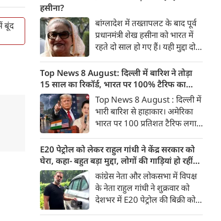
मंजूरी मिल जाती है तो इसे राष्‍ट्रपति
हसीना?
डोनाल्ड ट्रंप के हस्ताक्षर के बाद
बांग्लादेश में तख्तापलट के बाद पूर्व
 बूंद
अमेरिका रूस-ईरान से तेल खरीद पर
प्रधानमंत्री शेख हसीना को भारत में
भारत पर 100% टैरिफ का रास्ता
रहते दो साल हो गए हैं। यही मुद्दा दोनों
साफ हो जाएगा।
देशों के आपसी संबंधों की राह में
सबसे बड़ा रोड़ा बना हुआ है। शेख
Top News 8 August: दिल्ली में बारिश ने तोड़ा
हसीना दोनों देशों के लिए बेहद अहम
15 साल का रिकॉर्ड, भारत पर 100% टैरिफ का
हैं।
खतरा; Gen Z पर कंगना का यू-टर्न
Top News 8 August : दिल्ली में
भारी बारिश से हाहाकार। अमेरिका
भारत पर 100 प्रतिशत टैरिफ लगाने
की तैयारी कर रहा है। बीजेपी सांसद
कंगना रनौत ने Gen Z को भारत की
E20 पेट्रोल को लेकर राहुल गांधी ने केंद्र सरकार को
‘सबसे बड़ी ताकत’ बताया है।
घेरा, कहा- बहुत बड़ा मुद्दा, लोगों की गाड़ियां हो रहीं
प्रयागराज में युवाओं से बात करेंगे
खराब, BJP ने बताया खराब पटकथा
कांग्रेस नेता और लोकसभा में विपक्ष
राहुल गांधी। बुजुर्ग पेंशनभोगियों का
के नेता राहुल गांधी ने शुक्रवार को
केन्द्र सरकार को अल्टीमेटम। 8
देशभर में E20 पेट्रोल की बिक्री को
अगस्त की बड़ी खबरें :
लेकर केंद्र सरकार पर हमला तेज कर