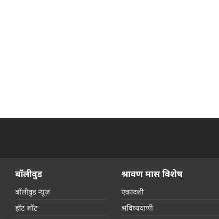
बॉलीवुड
श्रावण मास विशेष
बॉलीवुड न्यूज़
एकादशी
हॉट शॉट
भविष्यवाणी