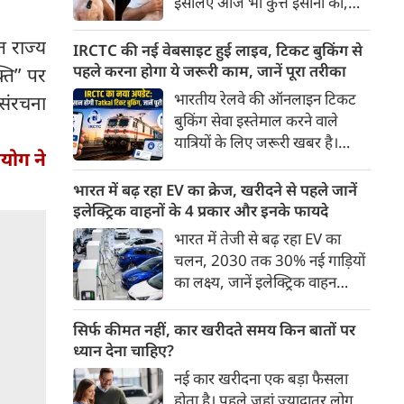
इसलिए आज भी कुत्ते इंसानों को,
पहुंच रहा है।
इंसानों से बेहतर समझते हैं। जब हम
त राज्य
भू-राजनीति से लेकर कृत्रिम
IRCTC की नई वेबसाइट हुई लाइव, टिकट बुकिंग से
बुद्धिमत्ता, जलवायु परिवर्तन से लेकर
पहले करना होगा ये जरूरी काम, जानें पूरा तरीका
्ति” पर
क्रिकेट तक हर विषय पर बहस कर
भारतीय रेलवे की ऑनलाइन टिकट
संरचना
सकते हैं, तो उस जीव पर भी एक
बुकिंग सेवा इस्तेमाल करने वाले
गंभीर चर्चा बनती है जिसने किसी भी
यात्रियों के लिए जरूरी खबर है।
सभ्यता से पहले इंसान का साथ चुना
आयोग ने
IRCTC ने अपनी नई टिकट बुकिंग
था। दुर्भाग्य यह है कि आज कुत्तों के
वेबसाइट का बीटा वर्जन लॉन्च कर
भारत में बढ़ रहा EV का क्रेज, खरीदने से पहले जानें
बारे में हमारी राय पशु-चिकित्सकों,
दिया है। करीब 24 साल पुराने
इलेक्ट्रिक वाहनों के 4 प्रकार और इनके फायदे
व्यवहार वैज्ञानिकों या विशेषज्ञों से
इंटरफेस के बाद वेबसाइट को नए
भारत में तेजी से बढ़ रहा EV का
कम... और व्हाट्सऐप यूनिवर्सिटी से
डिजाइन और कई नए फीचर्स के साथ
चलन, 2030 तक 30% नई गाड़ियों
ज़्यादा बनती है।
अपडेट किया गया है।
का लक्ष्य, जानें इलेक्ट्रिक वाहन
कितने प्रकार के होते हैं और क्या है
200 अरब रुपए का मौका
सिर्फ कीमत नहीं, कार खरीदते समय किन बातों पर
ध्यान देना चाहिए?
नई कार खरीदना एक बड़ा फैसला
होता है। पहले जहां ज़्यादातर लोग