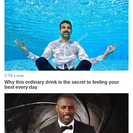
न्यायिक हिरासत में, अन्य आरोपियों की जमानत पर सुनवाई
वेबदुनिया पर पढ़ें :
समाचार
बॉलीवुड
ज्योतिष
लाइफ स्‍टाइल
धर्म-संसार
महाभारत के किस्से
रामायण की कहानियां
रोचक और रोमांचक