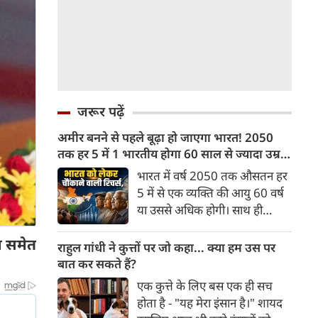
जरूर पढ़ें
अमीर बनने से पहले बूढ़ा हो जाएगा भारत! 2050
तक हर 5 में 1 भारतीय होगा 60 साल से ज्यादा उम्र
का
भारत में वर्ष 2050 तक औसतन हर
5 में से एक व्यक्ति की आयु 60 वर्ष
या उससे अधिक होगी। साथ ही
लगभग 10 में से 7 बुजुर्ग ग्रामीण
व समेत
भारत में रहेंगे। ‘ट्रांसफॉर्म रूरल
राहुल गांधी ने कुत्तों पर जो कहा... क्या हम उस पर
इंडिया’ (टीआरआई) की रिचर्स के
बात कर सकते हैं?
अनुसार भारत विकसित देशों के
एक कुत्ते के लिए बस एक ही सच
विपरीत समृद्ध बनने से पहले ही वृद्ध
होता है - "यह मेरा इंसान है।" शायद
होती आबादी वाले देश की श्रेणी में