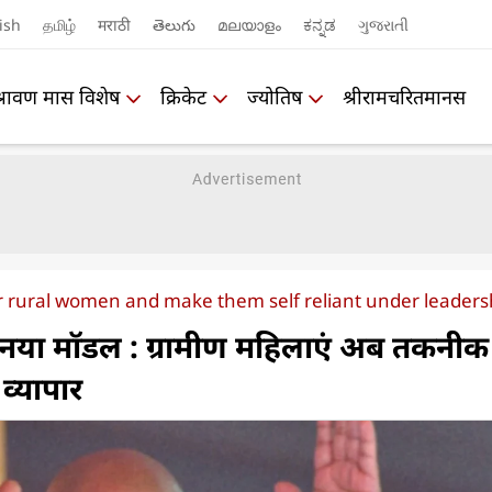
ish
தமிழ்
मराठी
తెలుగు
മലയാളം
ಕನ್ನಡ
ગુજરાતી
श्रावण मास विशेष
क्रिकेट
ज्योतिष
श्रीरामचरितमानस
ural women and make them self reliant under leadershi
नया मॉडल : ग्रामीण महिलाएं अब तकनीक
 व्यापार