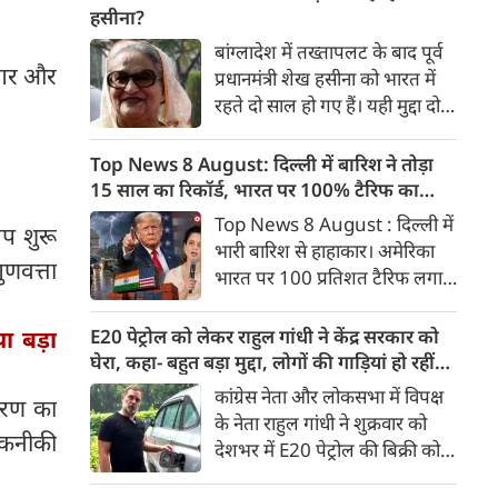
मंजूरी मिल जाती है तो इसे राष्‍ट्रपति
हसीना?
डोनाल्ड ट्रंप के हस्ताक्षर के बाद
बांग्लादेश में तख्तापलट के बाद पूर्व
अमेरिका रूस-ईरान से तेल खरीद पर
 नगर और
प्रधानमंत्री शेख हसीना को भारत में
भारत पर 100% टैरिफ का रास्ता
रहते दो साल हो गए हैं। यही मुद्दा दोनों
साफ हो जाएगा।
देशों के आपसी संबंधों की राह में
सबसे बड़ा रोड़ा बना हुआ है। शेख
Top News 8 August: दिल्ली में बारिश ने तोड़ा
हसीना दोनों देशों के लिए बेहद अहम
15 साल का रिकॉर्ड, भारत पर 100% टैरिफ का
हैं।
खतरा; Gen Z पर कंगना का यू-टर्न
Top News 8 August : दिल्ली में
एप शुरू
भारी बारिश से हाहाकार। अमेरिका
ुणवत्ता
भारत पर 100 प्रतिशत टैरिफ लगाने
की तैयारी कर रहा है। बीजेपी सांसद
कंगना रनौत ने Gen Z को भारत की
E20 पेट्रोल को लेकर राहुल गांधी ने केंद्र सरकार को
ा बड़ा
‘सबसे बड़ी ताकत’ बताया है।
घेरा, कहा- बहुत बड़ा मुद्दा, लोगों की गाड़ियां हो रहीं
प्रयागराज में युवाओं से बात करेंगे
खराब, BJP ने बताया खराब पटकथा
कांग्रेस नेता और लोकसभा में विपक्ष
करण का
राहुल गांधी। बुजुर्ग पेंशनभोगियों का
के नेता राहुल गांधी ने शुक्रवार को
केन्द्र सरकार को अल्टीमेटम। 8
 तकनीकी
देशभर में E20 पेट्रोल की बिक्री को
अगस्त की बड़ी खबरें :
लेकर केंद्र सरकार पर हमला तेज कर