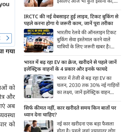
इसलिए आज भी कुत्ते इंसानों को,
पहुंच रहा है।
इंसानों से बेहतर समझते हैं। जब हम
भू-राजनीति से लेकर कृत्रिम
IRCTC की नई वेबसाइट हुई लाइव, टिकट बुकिंग से
बुद्धिमत्ता, जलवायु परिवर्तन से लेकर
पहले करना होगा ये जरूरी काम, जानें पूरा तरीका
क्रिकेट तक हर विषय पर बहस कर
भारतीय रेलवे की ऑनलाइन टिकट
सकते हैं, तो उस जीव पर भी एक
बुकिंग सेवा इस्तेमाल करने वाले
गंभीर चर्चा बनती है जिसने किसी भी
यात्रियों के लिए जरूरी खबर है।
सभ्यता से पहले इंसान का साथ चुना
या गया
IRCTC ने अपनी नई टिकट बुकिंग
था। दुर्भाग्य यह है कि आज कुत्तों के
वेबसाइट का बीटा वर्जन लॉन्च कर
भारत में बढ़ रहा EV का क्रेज, खरीदने से पहले जानें
बारे में हमारी राय पशु-चिकित्सकों,
दिया है। करीब 24 साल पुराने
इलेक्ट्रिक वाहनों के 4 प्रकार और इनके फायदे
व्यवहार वैज्ञानिकों या विशेषज्ञों से
इंटरफेस के बाद वेबसाइट को नए
भारत में तेजी से बढ़ रहा EV का
कम... और व्हाट्सऐप यूनिवर्सिटी से
डिजाइन और कई नए फीचर्स के साथ
चलन, 2030 तक 30% नई गाड़ियों
ज़्यादा बनती है।
लाओं को
अपडेट किया गया है।
का लक्ष्य, जानें इलेक्ट्रिक वाहन
ेत्र और
कितने प्रकार के होते हैं और क्या है
लाएं अब
200 अरब रुपए का मौका
सिर्फ कीमत नहीं, कार खरीदते समय किन बातों पर
यवस्था
ध्यान देना चाहिए?
पार को
नई कार खरीदना एक बड़ा फैसला
होता है। पहले जहां ज़्यादातर लोग