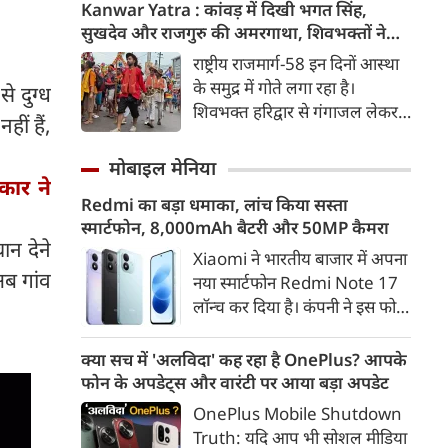
दिया। उन्होंने E20 को ‘बहुत बड़ा
Kanwar Yatra : कांवड़ में दिखी भगत सिंह,
मुद्दा’ बताते हुए आरोप लगाया कि
सुखदेव और राजगुरु की अमरगाथा, शिवभक्तों ने
इसके इस्तेमाल से वाहनों को नुकसान
अनोखे अंदाज में दी श्रद्धांजलि
राष्ट्रीय राजमार्ग-58 इन दिनों आस्था
हो रहा है और इसका आर्थिक बोझ
के समुद्र में गोते लगा रहा है।
े दुग्ध
आम उपभोक्ताओं पर पड़ रहा है।
शिवभक्त हरिद्वार से गंगाजल लेकर
ीं हैं,
अपने-अपने गंतव्य की तरफ बढ़ रहे
है। लाखों शिवभक्तों के बीच रंग-
मोबाइल मेनिया
बिरंगी और आकर्षक कांवड़ें हर किसी
कार ने
Redmi का बड़ा धमाका, लांच किया सस्ता
का ध्यान बरबस अपनी ओर खींच रही
स्मार्टफोन, 8,000mAh बैटरी और 50MP कैमरा
हैं। लेकिन ऐसे में जब शिव चौक से
ान देने
एक गुजरी कांवड़ ने लोगों के दिलों को
Xiaomi ने भारतीय बाजार में अपना
अब गांव
गहराई तक छू लिया। यह केवल
नया स्मार्टफोन Redmi Note 17
कांवड़ नहीं थी, बल्कि देश की
लॉन्च कर दिया है। कंपनी ने इस फोन
आजादी के अमर सेनानियों को
को TrueColour AMOLED
समर्पित एक चलती-फिरती श्रद्धांजलि
डिस्प्ले, 8,000mAh की बड़ी बैटरी
क्या सच में 'अलविदा' कह रहा है OnePlus? आपके
थी।
और Qualcomm Snapdragon
फोन के अपडेट्स और वारंटी पर आया बड़ा अपडेट
चिपसेट के साथ पेश किया है। फोन में
OnePlus Mobile Shutdown
50MP का मेन कैमरा दिया गया है।
Truth: यदि आप भी सोशल मीडिया