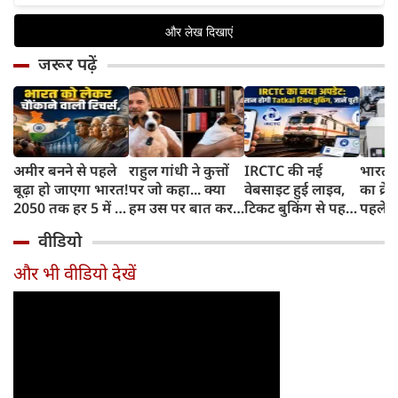
जरूर पढ़ें
अमीर बनने से पहले
राहुल गांधी ने कुत्तों
IRCTC की नई
भारत म
बूढ़ा हो जाएगा भारत!
पर जो कहा... क्या
वेबसाइट हुई लाइव,
का क्रे
2050 तक हर 5 में 1
हम उस पर बात कर
टिकट बुकिंग से पहले
पहले जा
भारतीय होगा 60
सकते हैं?
करना होगा ये जरूरी
वाहनों 
वीडियो
साल से ज्यादा उम्र का
काम, जानें पूरा
और इन
तरीका
और भी वीडियो देखें