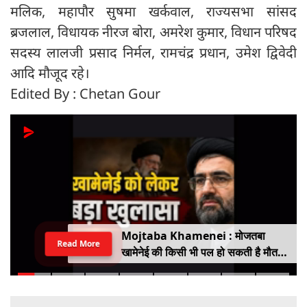
मलिक, महापौर सुषमा खर्कवाल, राज्यसभा सांसद
ब्रजलाल, विधायक नीरज बोरा, अमरेश कुमार, विधान परिषद
सदस्य लालजी प्रसाद निर्मल, रामचंद्र प्रधान, उमेश द्विवेदी
आदि मौजूद रहे।
Edited By : Chetan Gour
Mojtaba Khamenei : मोजतबा
Read More
खामेनेई की किसी भी पल हो सकती है मौत,
इजराइली मीडिया के दावे के बीच सामने आया
वीडियो, कैसी है ईरान के सुप्रीम लीडर की
हालत