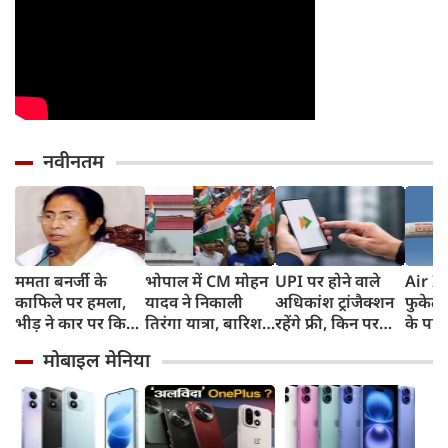
नवीनतम
ममता बनर्जी के
भोपाल में CM मोहन
UPI पर होने वाले
Air In
काफिले पर हमला,
यादव ने निकाली
अधिकांश ट्रांजैक्शन
फुकेट-
भीड़ ने कार पर किया
तिरंगा यात्रा, बारिश
रहेंगे फ्री, किन पर
के पाय
पथराव, भाजपा और
में भी सैकड़ों युवाओं
लगेगा टैक्स, सरकार
टेस्ट प
मोबाइल मेनिया
पुलिस पर लगा यह
ने दिखाया देशभक्ति
ने दिया बड़ा अपडेट
कहा- रि
आरोप
का जज्बा
मिली, 
स्थिति म