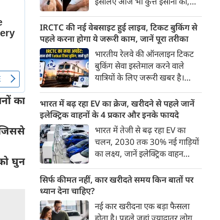
इसलिए आज भी कुत्ते इंसानों को,
पहुंच रहा है।
इंसानों से बेहतर समझते हैं। जब हम
भू-राजनीति से लेकर कृत्रिम
IRCTC की नई वेबसाइट हुई लाइव, टिकट बुकिंग से
बुद्धिमत्ता, जलवायु परिवर्तन से लेकर
पहले करना होगा ये जरूरी काम, जानें पूरा तरीका
क्रिकेट तक हर विषय पर बहस कर
भारतीय रेलवे की ऑनलाइन टिकट
सकते हैं, तो उस जीव पर भी एक
बुकिंग सेवा इस्तेमाल करने वाले
गंभीर चर्चा बनती है जिसने किसी भी
यात्रियों के लिए जरूरी खबर है।
सभ्यता से पहले इंसान का साथ चुना
IRCTC ने अपनी नई टिकट बुकिंग
था। दुर्भाग्य यह है कि आज कुत्तों के
नों का
वेबसाइट का बीटा वर्जन लॉन्च कर
भारत में बढ़ रहा EV का क्रेज, खरीदने से पहले जानें
बारे में हमारी राय पशु-चिकित्सकों,
दिया है। करीब 24 साल पुराने
इलेक्ट्रिक वाहनों के 4 प्रकार और इनके फायदे
व्यवहार वैज्ञानिकों या विशेषज्ञों से
इंटरफेस के बाद वेबसाइट को नए
 जिससे
भारत में तेजी से बढ़ रहा EV का
कम... और व्हाट्सऐप यूनिवर्सिटी से
डिजाइन और कई नए फीचर्स के साथ
चलन, 2030 तक 30% नई गाड़ियों
ज़्यादा बनती है।
अपडेट किया गया है।
का लक्ष्य, जानें इलेक्ट्रिक वाहन
 को घुन
कितने प्रकार के होते हैं और क्या है
200 अरब रुपए का मौका
सिर्फ कीमत नहीं, कार खरीदते समय किन बातों पर
ध्यान देना चाहिए?
नई कार खरीदना एक बड़ा फैसला
होता है। पहले जहां ज़्यादातर लोग