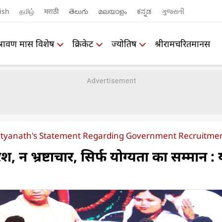
ish
தமிழ்
मराठी
తెలుగు
മലയാളം
ಕನ್ನಡ
ગુજરાતી
श्रावण मास विशेष
क्रिकेट
ज्योतिष
श्रीरामचरितमानस
dityanath's Statement Regarding Government Recruitment
िश, न भ्रष्टाचार, सिर्फ योग्यता का सम्मान :