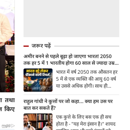
जरूर पढ़ें
अमीर बनने से पहले बूढ़ा हो जाएगा भारत! 2050
तक हर 5 में 1 भारतीय होगा 60 साल से ज्यादा उम्र
का
भारत में वर्ष 2050 तक औसतन हर
5 में से एक व्यक्ति की आयु 60 वर्ष
या उससे अधिक होगी। साथ ही
लगभग 10 में से 7 बुजुर्ग ग्रामीण
ाग तथा
भारत में रहेंगे। ‘ट्रांसफॉर्म रूरल
राहुल गांधी ने कुत्तों पर जो कहा... क्या हम उस पर
इंडिया’ (टीआरआई) की रिचर्स के
बात कर सकते हैं?
ित किए
अनुसार भारत विकसित देशों के
एक कुत्ते के लिए बस एक ही सच
विपरीत समृद्ध बनने से पहले ही वृद्ध
होता है - "यह मेरा इंसान है।" शायद
होती आबादी वाले देश की श्रेणी में