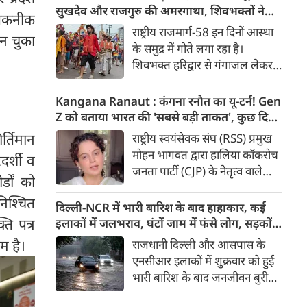
मुद्दा’ बताते हुए आरोप लगाया कि
सुखदेव और राजगुरु की अमरगाथा, शिवभक्तों ने
 तकनीक
इसके इस्तेमाल से वाहनों को नुकसान
अनोखे अंदाज में दी श्रद्धांजलि
राष्ट्रीय राजमार्ग-58 इन दिनों आस्था
बन चुका
हो रहा है और इसका आर्थिक बोझ
के समुद्र में गोते लगा रहा है।
आम उपभोक्ताओं पर पड़ रहा है।
शिवभक्त हरिद्वार से गंगाजल लेकर
अपने-अपने गंतव्य की तरफ बढ़ रहे
है। लाखों शिवभक्तों के बीच रंग-
Kangana Ranaut : कंगना रनौत का यू-टर्न! Gen
बिरंगी और आकर्षक कांवड़ें हर किसी
Z को बताया भारत की 'सबसे बड़ी ताकत', कुछ दिन
का ध्यान बरबस अपनी ओर खींच रही
पहले प्रदर्शनकारियों को कहा था 'जेनरेशन गटर'
र्तिमान
राष्ट्रीय स्वयंसेवक संघ (RSS) प्रमुख
हैं। लेकिन ऐसे में जब शिव चौक से
मोहन भागवत द्वारा हालिया कॉकरोच
दर्शी व
एक गुजरी कांवड़ ने लोगों के दिलों को
जनता पार्टी (CJP) के नेतृत्व वाले
गहराई तक छू लिया। यह केवल
डों को
प्रदर्शनों में Gen Z की भूमिका को
कांवड़ नहीं थी, बल्कि देश की
िश्चित
समर्थन दिए जाने के एक दिन बाद
दिल्ली-NCR में भारी बारिश के बाद हाहाकार, कई
आजादी के अमर सेनानियों को
बीजेपी सांसद और अभिनेत्री कंगना
ि पत्र
इलाकों में जलभराव, घंटों जाम में फंसे लोग, सड़कों
समर्पित एक चलती-फिरती श्रद्धांजलि
रनौत ने अपने पहले के बयान पर
पर भरा कमर तक पानी
रम है।
राजधानी दिल्ली और आसपास के
थी।
सफाई दी। उन्होंने अब Gen Z को
एनसीआर इलाकों में शुक्रवार को हुई
भारत की ‘सबसे बड़ी ताकत’ बताया
भारी बारिश के बाद जनजीवन बुरी
है। कंगना ने कहा कि कुछ लोगों के
तरह प्रभावित हुआ। दिल्ली, नोएडा
व्यवहार के आधार पर पूरी पीढ़ी को