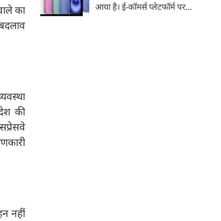
आया है। ई-कॉमर्स प्लेटफॉर्म पर
वाले का
iPhone 16 के 128GB मॉडल की
ा बदलाव
कीमत सीधे डिस्काउंट के बाद
67,900 रुपए हो गई है। वहीं, अगर
ग्राहक एक्सचेंज ऑफर और चुनिंदा
बैंक कार्ड के डिस्काउंट का फायदा
उठाते हैं, तो इस फोन को प्रभावी तौर
पर सिर्फ 40,612 रुप में खरीदा जा
्यवस्था
सकता है।
 देश की
सप्रेसवे
याणकारी
हन नहीं