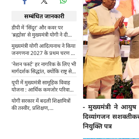
सम्बंधित जानकारी
डीपी में 'सिंदूर' और कवर पर
'ब्रह्मोस' से मुख्यमंत्री योगी ने दी
'दुश्मन' को चेतावनी
मुख्यमंत्री योगी आदित्यनाथ ने किया
जनगणना 2027 के प्रथम चरण का
शुभारंभ
'नेशन फर्स्ट' हर नागरिक के लिए भी
मार्गदर्शक सिद्धांत, क्योंकि राष्ट्र से
बढ़कर कुछ नहीं : योगी आदित्यनाथ
यूपी में मुख्यमंत्री सामूहिक विवाह
योजना : आर्थिक कमजोर परिवारों
को बड़ा सहारा, बेटियों को मिल रहा
योगी सरकार में बदली शिक्षामित्रों
सम्मानजनक जीवन
- मुख्यमंत्री ने आ
की तस्वीर, प्रशिक्षण,
डिजिटलाइजेशन से बदली कार्य
दिव्यांगजन सशक्तीक
संस्कृति
नियुक्ति पत्र