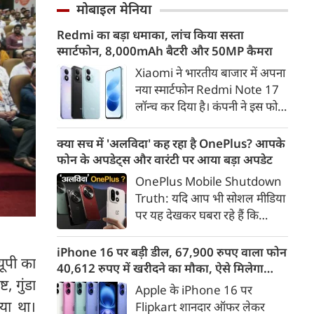
और गाजियाबाद के कई इलाकों में
मोबाइल मेनिया
गलत ठहराना उचित नहीं है। उन्होंने
सड़कें पानी से लबालब हो गईं,
कहा कि Gen Z सरकार का हिस्सा है
Redmi का बड़ा धमाका, लांच किया सस्ता
जिसके चलते कई प्रमुख मार्गों पर
और इसी पीढ़ी के जनादेश की वजह
स्मार्टफोन, 8,000mAh बैटरी और 50MP कैमरा
लंबा ट्रैफिक जाम लग गया। भारी
से मौजूदा सरकार लंबे समय से सत्ता
बारिश के कारण लोगों को अपने
Xiaomi ने भारतीय बाजार में अपना
में है।
गंतव्य तक पहुंचने में काफी परेशानी
नया स्मार्टफोन Redmi Note 17
का सामना करना पड़ा।
लॉन्च कर दिया है। कंपनी ने इस फोन
को TrueColour AMOLED
डिस्प्ले, 8,000mAh की बड़ी बैटरी
क्या सच में 'अलविदा' कह रहा है OnePlus? आपके
और Qualcomm Snapdragon
फोन के अपडेट्स और वारंटी पर आया बड़ा अपडेट
चिपसेट के साथ पेश किया है। फोन में
OnePlus Mobile Shutdown
50MP का मेन कैमरा दिया गया है।
Truth: यदि आप भी सोशल मीडिया
इसके अलावा Redmi Note 17 में
पर यह देखकर घबरा रहे हैं कि
Corning Gorilla Glass 7i
"OnePlus मोबाइल बंद हो रहा है",
प्रोटेक्शन, IP65 रेटिंग और मजबूत
तो थोड़ा ठहरिए! टेक वर्ल्ड में किसी
iPhone 16 पर बड़ी डील, 67,900 रुपए वाला फोन
चेसिस जैसे फीचर्स मिलते हैं।
यूपी का
समय 'फ्लैगशिप किलर' के नाम से
40,612 रुपए में खरीदने का मौका, ऐसे मिलेगा
मशहूर इस ब्रांड को लेकर इंटरनेट पर
, गुंडा
डिस्काउंट
Apple के iPhone 16 पर
लगातार कयासबाजी का दौर जारी है।
या था।
Flipkart शानदार ऑफर लेकर