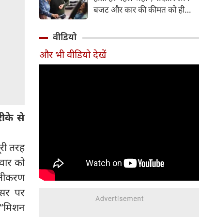
बजट और कार की कीमत को ही
सबसे अहम मानते थे, वहीं आज
खरीदार कई दूसरे पहलुओं पर भी
वीडियो
ध्यान देते हैं। आइए जानते हैं कि कार
और भी वीडियो देखें
खरीदते समय किन बातों पर ध्यान
देना चाहिए।
ीके से
पूरी तरह
ुवार को
्तीकरण
वसर पर
े “मिशन