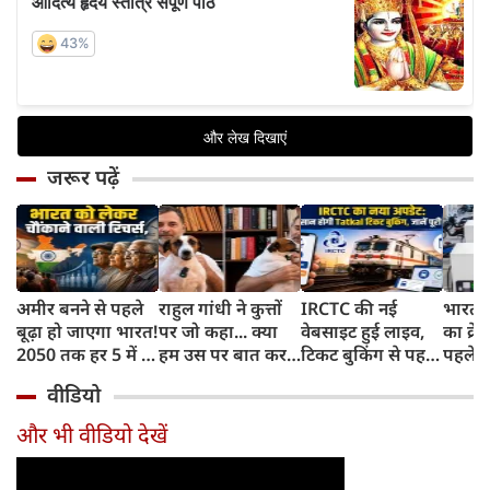
जरूर पढ़ें
अमीर बनने से पहले
राहुल गांधी ने कुत्तों
IRCTC की नई
भारत म
बूढ़ा हो जाएगा भारत!
पर जो कहा... क्या
वेबसाइट हुई लाइव,
का क्रे
2050 तक हर 5 में 1
हम उस पर बात कर
टिकट बुकिंग से पहले
पहले जा
भारतीय होगा 60
सकते हैं?
करना होगा ये जरूरी
वाहनों 
वीडियो
साल से ज्यादा उम्र का
काम, जानें पूरा
और इन
तरीका
और भी वीडियो देखें