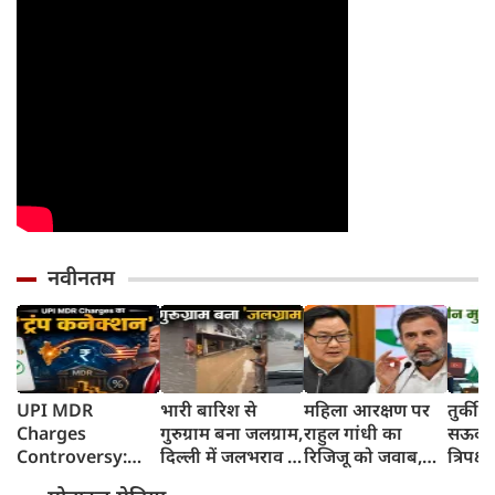
नवीनतम
UPI MDR
भारी बारिश से
महिला आरक्षण पर
तुर्की
Charges
गुरुग्राम बना जलग्राम,
राहुल गांधी का
सऊदी 
Controversy:
दिल्ली में जलभराव से
रिजिजू को जवाब,
त्रिपक्ष
UPI लेनदेन शुल्क में
जगह-जगह जाम
बोले- 2023 का
समझौ