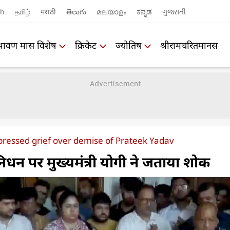
sh
தமிழ்
मराठी
తెలుగు
മലയാളം
ಕನ್ನಡ
ગુજરાતી
श्रावण मास विशेष
क्रिकेट
ज्योतिष
श्रीरामचरितमानस
xpressed grief over demise of Prateek Yadav
निधन पर मुख्यमंत्री योगी ने जताया शोक