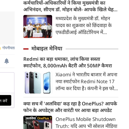
का इतिहास, वास्तुकला, धार्मिक
कर्मचारियों-अधिकारियों ने किया मुख्यमंत्री का
महत्व और यहां पहुंचने का पूरा मार्ग।
अभिनंदन, सीएम डॉ. मोहन बोले- आपके खिले चेहरे
देखकर आनंद आता है
मध्यप्रदेश के मुख्यमंत्री डॉ. मोहन
यादव का शुक्रवार को छिंदवाड़ा के
एफडीडीआई ऑडिटोरियम में
अभिनंदन किया गया। कई विभागों के
अधिकारियों-कर्मचारियों ने प्रमोशन
मोबाइल मेनिया
की खुशी में उनका स्वागत किया। इस
Redmi का बड़ा धमाका, लांच किया सस्ता
मौके पर मुख्यमंत्री डॉ. मोहन यादव ने
स्मार्टफोन, 8,000mAh बैटरी और 50MP कैमरा
कहा कि राज्य सरकार कई तरह के
काम करना चाहती है। प्रधानमंत्री नरेंद्र
Xiaomi ने भारतीय बाजार में अपना
मोदी के नेतृत्व में 12 साल की यात्रा में
नया स्मार्टफोन Redmi Note 17
देश दुनिया के सामने अलग पहचान
लॉन्च कर दिया है। कंपनी ने इस फोन
बना चुका है। सभी क्षेत्रों में लगातार
को TrueColour AMOLED
विकास हो रहा है। लगातार जन-
डिस्प्ले, 8,000mAh की बड़ी बैटरी
क्या सच में 'अलविदा' कह रहा है OnePlus? आपके
कल्याणकारी योजनाओं से जनता का
और Qualcomm Snapdragon
फोन के अपडेट्स और वारंटी पर आया बड़ा अपडेट
कल्याण हो रहा है। प्रधानमंत्री मोदी के
चिपसेट के साथ पेश किया है। फोन में
OnePlus Mobile Shutdown
नेतृत्व में देश वो निर्णय भी ले रहा है,
50MP का मेन कैमरा दिया गया है।
Truth: यदि आप भी सोशल मीडिया
जिन्हें लेने में लोग हिचकते हैं।