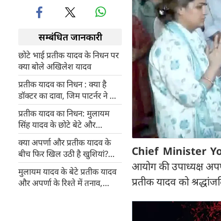
सम्बंधित जानकारी
छोटे भाई प्रतीक यादव के निधन पर
क्या बोले अखिलेश यादव
प्रतीक यादव का निधन : क्या है
डॉक्टर का दावा, जिम पाटर्नर ने भी
किया बड़ा खुलासा
प्रतीक यादव का निधन: मुलायम
सिंह यादव के छोटे बेटे और
अखिलेश यादव के भाई ने लखनऊ
क्या अपर्णा और प्रतीक यादव के
में ली अंतिम सांस
Chief Minister Y
बीच फिर खिल उठी है खुशियां?
आयोग की उपाध्यक्ष अपर्
आइसलैंड में पिघली कड़वाहट,
मुलायम यादव के बेटे प्रतीक यादव
यूरोप की ठंडी हवाओं ने लगाया
प्रतीक यादव को श्रद्धांज
और अपर्णा के रिश्ते में तनाव,
मरहम
तलाक की अटकलों की वजह क्या
है?