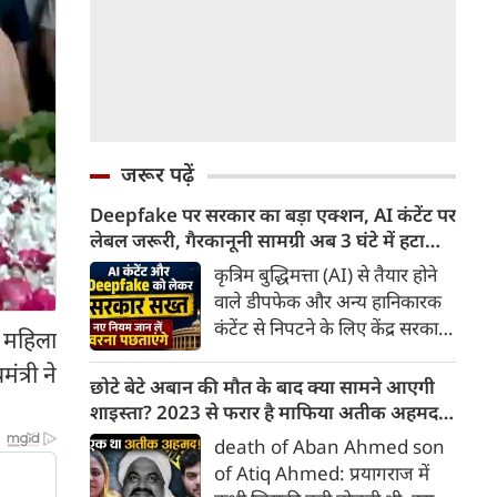
जरूर पढ़ें
Deepfake पर सरकार का बड़ा एक्शन, AI कंटेंट पर
लेबल जरूरी, गैरकानूनी सामग्री अब 3 घंटे में हटानी
होगी, नए नियम जान लें वरना पछताएंगे
कृत्रिम बुद्धिमत्ता (AI) से तैयार होने
वाले डीपफेक और अन्य हानिकारक
कंटेंट से निपटने के लिए केंद्र सरकार
य महिला
ने नियामक व्यवस्था को और सख्त
त्री ने
किया है। सरकार ने AI से तैयार कंटेंट
छोटे बेटे अबान की मौत के बाद क्या सामने आएगी
पर स्पष्ट लेबल और पहचान योग्य
शाइस्ता? 2023 से फरार है माफिया अतीक अहमद
मेटाडेटा उपलब्ध कराना अनिवार्य
की पत्नी
death of Aban Ahmed son
किया है। साथ ही, सरकारी या
of Atiq Ahmed: प्रयागराज में
न्यायालय के आदेश के आधार पर