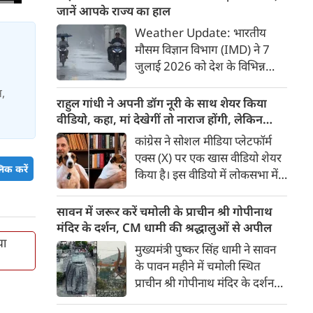
झारखंड के मुख्‍यमंत्री हेमंत सोरेन ने
जानें आपके राज्य का हाल
असम के बाढ़ पीड़ितों की सहायता के
Weather Update: भारतीय
लिए 3 करोड़ रुपए देने की घोषणा
मौसम विज्ञान विभाग (IMD) ने 7
की।
जुलाई 2026 को देश के विभिन्न
राज्यों में मानसून के तेजी से सक्रिय
स,
होने और कई हिस्सों में मूसलाधार
राहुल गांधी ने अपनी डॉग नूरी के साथ शेयर किया
बारिश, जलभराव व बाढ़ जैसी स्थिति
वीडियो, कहा, मां देखेगीं तो नाराज होंगी, लेकिन
को लेकर चेतावनी जारी की है।
मैनेज कर लेंगे
कांग्रेस ने सोशल मीडिया प्लेटफॉर्म
पश्चिम भारत के तटीय इलाकों से
एक्स (X) पर एक खास वीडियो शेयर
लेकर उत्तर भारत के मैदानी व पहाड़ी
िक करें
किया है। इस वीडियो में लोकसभा में
क्षेत्रों में अगले 24 से 48 घंटों के
नेता प्रतिपक्ष राहुल गांधी अपनी मां
दौरान भारी से अत्यधिक भारी बारिश
सोनिया गांधी के पालतू डॉगी नूरी के
सावन में जरूर करें चमोली के प्राचीन श्री गोपीनाथ
का अलर्ट दिया गया है।
साथ समय बिताते हुए दिखाई दे रहे
मंदिर के दर्शन, CM धामी की श्रद्धालुओं से अपील
हैं। वीडियो के जरिए कांग्रेस ने लोगों से
या
मुख्यमंत्री पुष्कर सिंह धामी ने सावन
बेजुबान जानवरों के प्रति प्यार,
के पावन महीने में चमोली स्थित
सम्मान और दया का भाव रखने की
प्राचीन श्री गोपीनाथ मंदिर के दर्शन
अपील की है
करने की अपील की है। जानिए मंदिर