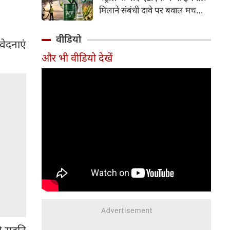
इसके अलावा Redmi Note 17 में
मिलाने संबंधी दावे पर बवाल मच
Corning Gorilla Glass 7i
गया। मोदी सरकार में मंत्री राम मोहन
प्रोटेक्शन, IP65 रेटिंग और मजबूत
नायडू किंजरापु ने इसका खंडन करते
वीडियो
चेसिस जैसे फीचर्स मिलते हैं।
ंवेदनाएं
हुए कहा कि सरकार की एटीएफ में
और भी वीडियो देखें
इथेनॉल मिलाने की कोई योजना नहीं
है।