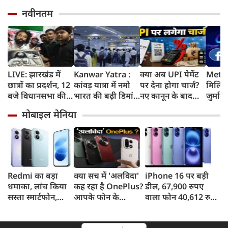
नवीनतम
LIVE: झारखंड में
Kanwar Yatra :
क्या अब UPI पेमेंट
Meta 
छात्रों का प्रदर्शन, 12
कांवड़ यात्रा में नमो
पर देना होगा चार्ज?
मिलिय
बजे विधानसभा की
भारत की बढ़ी डिमांड,
नए कानून के बाद
जुर्मान
ओर करेंगे मार्च
गाजियाबाद समेत
जानिए किसे लगेगा
मानसि
मोबाइल मेनिया
कई स्टेशनों पर 50%
शुल्क और किसे नहीं
कोर्ट 
तक बढ़ी यात्रियों की
संख्या
Redmi का बड़ा
क्या सच में 'अलविदा'
iPhone 16 पर बड़ी
धमाका, लांच किया
कह रहा है OnePlus?
डील, 67,900 रुपए
सस्ता स्मार्टफोन,
आपके फोन के
वाला फोन 40,612 रुपए
8,000mAh बैटरी
अपडेट्स और वारंटी पर
में खरीदने का मौका, ऐसे
और 50MP कैमरा
आया बड़ा अपडेट
मिलेगा डिस्काउंट