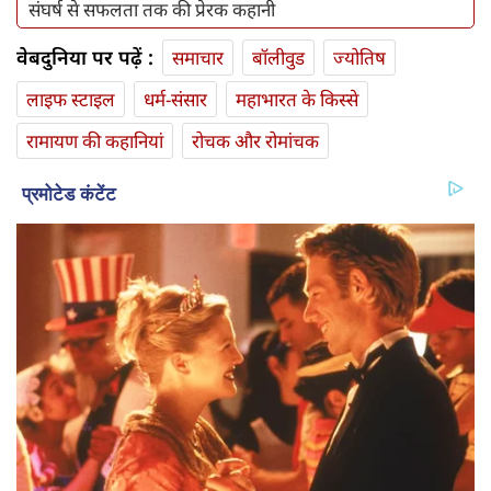
संघर्ष से सफलता तक की प्रेरक कहानी
वेबदुनिया पर पढ़ें :
समाचार
बॉलीवुड
ज्योतिष
लाइफ स्‍टाइल
धर्म-संसार
महाभारत के किस्से
रामायण की कहानियां
रोचक और रोमांचक