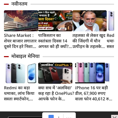
नवीनतम
Share Market :
पाकिस्तान का
तहलका से लेकर खुद
Redmi
शेयर बाजार लगातार
स्वतंत्रता दिवस 14
की जिंदगी में यौन
धमाका
दूसरे दिन हरे निशान
अगस्त को ही क्यों?
उत्पीड़न के तहलके
सस्ता स
में बंद, सेंसेक्स 374
जानिए भारत में इस
तक, आखिर कौन हैं
8,000
मोबाइल मेनिया
अंक चढ़ा, निफ्टी
दिन कहां मनाया
तरुण तेजपाल?
और 50
24,600 के पार
जाता है खास समारोह
Redmi का बड़ा
क्या सच में 'अलविदा'
iPhone 16 पर बड़ी
धमाका, लांच किया
कह रहा है OnePlus?
डील, 67,900 रुपए
सस्ता स्मार्टफोन,
आपके फोन के
वाला फोन 40,612 रुपए
8,000mAh बैटरी
अपडेट्स और वारंटी पर
में खरीदने का मौका, ऐसे
और 50MP कैमरा
आया बड़ा अपडेट
मिलेगा डिस्काउंट