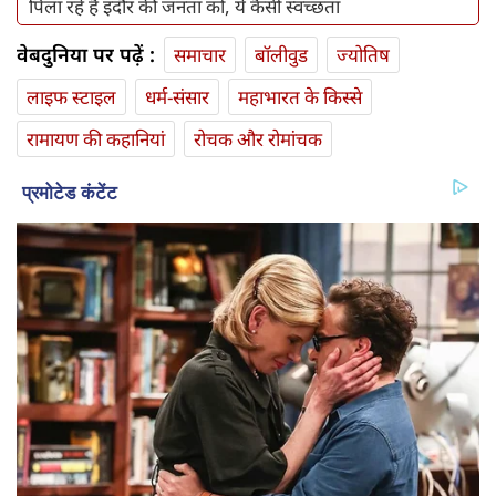
पिला रहे हैं इंदौर की जनता को, ये कैसी स्‍वच्‍छता
वेबदुनिया पर पढ़ें :
समाचार
बॉलीवुड
ज्योतिष
लाइफ स्‍टाइल
धर्म-संसार
महाभारत के किस्से
रामायण की कहानियां
रोचक और रोमांचक