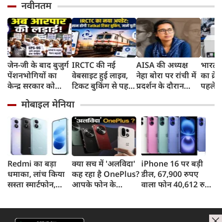
नवीनतम
जेन-जी के बाद बुजुर्ग
IRCTC की नई
AISA की अध्यक्ष
भारत म
पेंशनभोगियों का
वेबसाइट हुई लाइव,
नेहा बोरा पर रांची में
का क्रे
केन्द्र सरकार को
टिकट बुकिंग से पहले
प्रदर्शन के दौरान
पहले जा
अल्टीमेटम, कहा- अब
करना होगा ये जरूरी
फेंकी स्याही, जंतर-
वाहनों 
मोबाइल मेनिया
होगी आरपार की
काम, जानें पूरा
मंतर के Gen Z
और इन
लड़ाई
तरीका
Protest से आई थी
चर्चा में
Redmi का बड़ा
क्या सच में 'अलविदा'
iPhone 16 पर बड़ी
धमाका, लांच किया
कह रहा है OnePlus?
डील, 67,900 रुपए
सस्ता स्मार्टफोन,
आपके फोन के
वाला फोन 40,612 रुपए
8,000mAh बैटरी
अपडेट्स और वारंटी पर
में खरीदने का मौका, ऐसे
और 50MP कैमरा
आया बड़ा अपडेट
मिलेगा डिस्काउंट