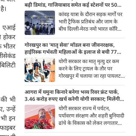
किया। रक्षा मंत्रालय के मुताबिक, यह
बढ़ी डिमांड, गाजियाबाद समेत कई स्टेशनों पर 50%
है।
परीक्षण स्ट्रैटेजिक फोर्सेज कमांड
तक बढ़ी यात्रियों की संख्या
कांवड़ यात्रा के दौरान सड़क मार्गों पर
(SFC) और रक्षा अनुसंधान एवं
भारी ट्रैफिक प्रतिबंध और जाम के
विकास संगठन (DRDO) की ओर से
ैंड एआई
बीच दिल्ली-मेरठ नमो भारत कॉरिडोर
किया गया।
े होकर
लाखों यात्रियों के लिए सबसे भरोसेमंद
परिवहन विकल्प बनकर उभरा है।
गोरखपुर का 'मातृ सेवा' मॉडल बना जीवनरक्षक,
के भीतर
तेज़, समयबद्ध और आरामदायक
हाईरिस्क गर्भवती महिलाओं के इलाज से बची 77
ीसेकंड
सफर के चलते कॉरिडोर के कई
जिंदगियां
योगी सरकार का मातृ मृत्यु दर कम
ेबिलिटी
स्टेशनों पर यात्रियों की संख्या में 40
करने के लिए ट्रायल के तौर पर
से 50 प्रतिशत तक बढ़ गई है।
गोरखपुर में चलाया जा रहा पायलट
प्रोजेक्ट पूरे प्रदेश के लिए नजीर
बनकर उभरा है। मुख्यमंत्री योगी
आगरा में यमुना किनारे बनेगा भव्य रिवर फ्रंट पार्क,
आदित्यनाथ के निर्देश पर पायलट
ट की भी
3.46 करोड़ रुपए खर्च करेगी योगी सरकार; मिलेंगी ये
प्रोजेक्ट ‘मातृ सेवा’ का लक्ष्य हाई
खास सुविधाएं
 उन्हें
योगी सरकार राज्य में पर्यटन,
रिस्क गर्भवती केसों को तुरंत बड़े
पर्यावरण संरक्षण और शहरी बुनियादी
ं भी इन
अस्पतालों में रेफर कर बचाना है।
ढांचे के विकास को लेकर लगातार
ल फाइबर
ऐतिहासिक कदम उठा रही है। इसी