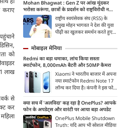
 साथ ही
कड़ी में अब ताजनगरी में यमुना नदी
Mohan Bhagwat : Gen Z पर आंख मूंदकर
के किनारों को खूबसूरत, प्रदूषण मुक्त
ध कराए
भरोसा करूंगा, छात्रों के प्रदर्शन को राष्ट्रविरोधी न
और उपयोगी बनाने की बड़ी तैयारी
बताएं, RSS प्रमुख मोहन भागवत का बड़ा बयान, चीन
राष्ट्रीय स्वयंसेवक संघ (RSS) के
शुरू हो गई है। आगरा के झलकारी
और पाकिस्तान को लेकर क्या कहा
प्रमुख मोहन भागवत ने देश की युवा
बाई चौराहे से लेकर वेदांत मंदिर के
पीढ़ी का खुलकर समर्थन करते हुए
पहुंचाने
पास यमुना किनारे (यमुना बैंक साइड)
कहा कि वह Gen Z पर आंख
एक नए और भव्य पार्क का विकास
ेडिसिन,
मूंदकर भरोसा करेंगे। उन्होंने कहा कि
मोबाइल मेनिया
किया जा रहा है।
विरोध-प्रदर्शन में शामिल होने वाले
िता को
Redmi का बड़ा धमाका, लांच किया सस्ता
छात्रों को राष्ट्रविरोधी नहीं कहा जाना
रोवाइडर
स्मार्टफोन, 8,000mAh बैटरी और 50MP कैमरा
चाहिए। युवाओं की बात को दबाने के
र 1 लाख
बजाय उनके साथ संवाद के जरिए
Xiaomi ने भारतीय बाजार में अपना
उनकी चिंताओं को समझने की
नया स्मार्टफोन Redmi Note 17
जरूरत है।
लॉन्च कर दिया है। कंपनी ने इस फोन
को TrueColour AMOLED
र्क से
डिस्प्ले, 8,000mAh की बड़ी बैटरी
क्या सच में 'अलविदा' कह रहा है OnePlus? आपके
ेक्ट कर
और Qualcomm Snapdragon
फोन के अपडेट्स और वारंटी पर आया बड़ा अपडेट
चिपसेट के साथ पेश किया है। फोन में
 महिला
OnePlus Mobile Shutdown
50MP का मेन कैमरा दिया गया है।
Truth: यदि आप भी सोशल मीडिया