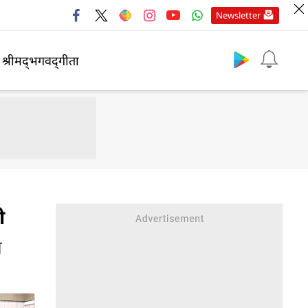
Newsletter
श्रीमद्‍भगवद्‍गीता
ी
ण