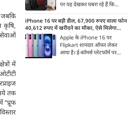
इसके अलावा Redmi Note 17 में
पर यह देखकर घबरा रहे हैं कि
Corning Gorilla Glass 7i
"OnePlus मोबाइल बंद हो रहा है",
, जबकि
प्रोटेक्शन, IP65 रेटिंग और मजबूत
तो थोड़ा ठहरिए! टेक वर्ल्ड में किसी
iPhone 16 पर बड़ी डील, 67,900 रुपए वाला फोन
चेसिस जैसे फीचर्स मिलते हैं।
 कृषि,
समय 'फ्लैगशिप किलर' के नाम से
40,612 रुपए में खरीदने का मौका, ऐसे मिलेगा
मशहूर इस ब्रांड को लेकर इंटरनेट पर
 सेवाओं
डिस्काउंट
Apple के iPhone 16 पर
लगातार कयासबाजी का दौर जारी है।
Flipkart शानदार ऑफर लेकर
आया है। ई-कॉमर्स प्लेटफॉर्म पर
iPhone 16 के 128GB मॉडल की
्रों में
कीमत सीधे डिस्काउंट के बाद
, ओटीटी
67,900 रुपए हो गई है। वहीं, अगर
ग्राहक एक्सचेंज ऑफर और चुनिंदा
प्राइज
बैंक कार्ड के डिस्काउंट का फायदा
ुपये तक
उठाते हैं, तो इस फोन को प्रभावी तौर
 “प्रूफ
पर सिर्फ 40,612 रुप में खरीदा जा
विस्तार
सकता है।