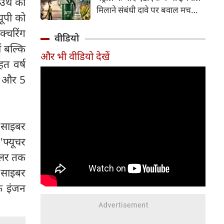
साउथ का
इसके अलावा Redmi Note 17 में
मिलाने संबंधी दावे पर बवाल मच
यूपी को
Corning Gorilla Glass 7i
गया। मोदी सरकार में मंत्री राम मोहन
प्रोटेक्शन, IP65 रेटिंग और मजबूत
क्चरिंग
नायडू किंजरापु ने इसका खंडन करते
वीडियो
चेसिस जैसे फीचर्स मिलते हैं।
हुए कहा कि सरकार की एटीएफ में
ं बल्कि
और भी वीडियो देखें
इथेनॉल मिलाने की कोई योजना नहीं
त वर्ष
है।
र और 5
 साइबर
'फ्यूचर
डॉलर तक
 साइबर
िक इंजन