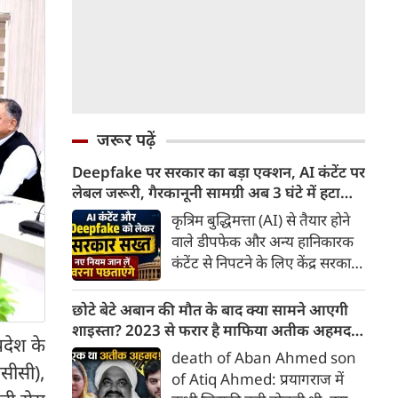
जरूर पढ़ें
Deepfake पर सरकार का बड़ा एक्शन, AI कंटेंट पर
लेबल जरूरी, गैरकानूनी सामग्री अब 3 घंटे में हटानी
होगी, नए नियम जान लें वरना पछताएंगे
कृत्रिम बुद्धिमत्ता (AI) से तैयार होने
वाले डीपफेक और अन्य हानिकारक
कंटेंट से निपटने के लिए केंद्र सरकार
ने नियामक व्यवस्था को और सख्त
किया है। सरकार ने AI से तैयार कंटेंट
छोटे बेटे अबान की मौत के बाद क्या सामने आएगी
पर स्पष्ट लेबल और पहचान योग्य
शाइस्ता? 2023 से फरार है माफिया अतीक अहमद
देश के
मेटाडेटा उपलब्ध कराना अनिवार्य
की पत्नी
death of Aban Ahmed son
किया है। साथ ही, सरकारी या
ीसीसी),
of Atiq Ahmed: प्रयागराज में
न्यायालय के आदेश के आधार पर