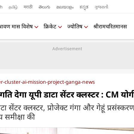
sh
தமிழ்
मराठी
తెలుగు
മലയാളം
ಕನ್ನಡ
ગુજરાતી
श्रावण मास विशेष
क्रिकेट
ज्योतिष
श्रीरामचरितमानस
r-cluster-ai-mission-project-ganga-news
 देगा यूपी डाटा सेंटर क्लस्टर : CM योग
ाटा सेंटर क्लस्टर, प्रोजेक्ट गंगा और गेहूं प्रसंस्कर
य समीक्षा की