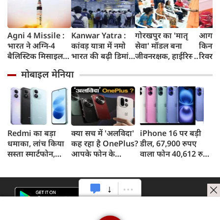
Agni 4 Missile :
Kanwar Yatra :
गोरखपुर का 'मातृ
आगरा म
भारत ने अग्नि-4
कांवड़ यात्रा में नमो
सेवा' मॉडल बना
किनारे
बैलिस्टिक मिसाइल
भारत की बढ़ी डिमांड,
जीवनरक्षक, हाईरिस्क
रिवर फ्
का सफल परीक्षण
गाजियाबाद समेत
गर्भवती महिलाओं के
करोड़ 
मोबाइल मेनिया
किया, 4,000 KM
कई स्टेशनों पर 50%
इलाज से बची 77
करेगी 
तक मारक क्षमता
तक बढ़ी यात्रियों की
जिंदगियां
मिलेंग
संख्या
सुविधा
Redmi का बड़ा
क्या सच में 'अलविदा'
iPhone 16 पर बड़ी
धमाका, लांच किया
कह रहा है OnePlus?
डील, 67,900 रुपए
सस्ता स्मार्टफोन,
आपके फोन के
वाला फोन 40,612 रुपए
8,000mAh बैटरी
अपडेट्स और वारंटी पर
में खरीदने का मौका, ऐसे
और 50MP कैमरा
आया बड़ा अपडेट
मिलेगा डिस्काउंट