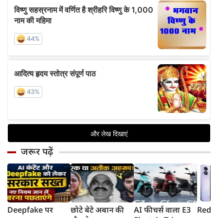
जरूर पढ़ें
Deepfake पर
छोटे बेटे अबान की
AI फीचर्स वाला E3
Redmi