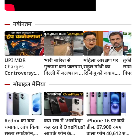
नवीनतम
UPI MDR
भारी बारिश से
महिला आरक्षण पर
तुर्की
Charges
गुरुग्राम बना जलग्राम,
राहुल गांधी का
सऊदी 
Controversy:
दिल्ली में जलभराव से
रिजिजू को जवाब,
त्रिपक्ष
UPI लेनदेन शुल्क में
जगह-जगह जाम
बोले- 2023 का
समझौ
मोबाइल मेनिया
'ट्रंप कनेक्शन' की
कानून बिना शर्त लागू
क्यों हो रही चर्चा?
करें
Redmi का बड़ा
क्या सच में 'अलविदा'
iPhone 16 पर बड़ी
धमाका, लांच किया
कह रहा है OnePlus?
डील, 67,900 रुपए
सस्ता स्मार्टफोन,
आपके फोन के
वाला फोन 40,612 रुपए