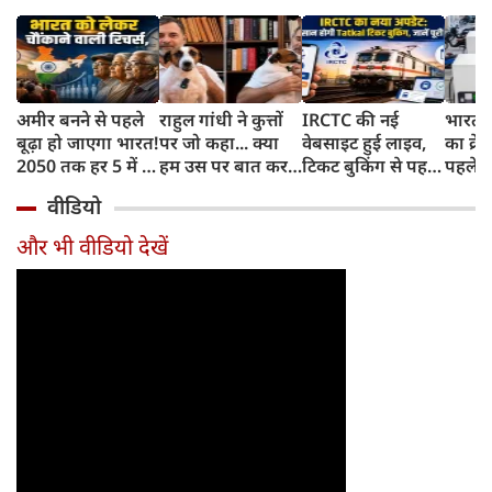
अमीर बनने से पहले
राहुल गांधी ने कुत्तों
IRCTC की नई
भारत म
बूढ़ा हो जाएगा भारत!
पर जो कहा... क्या
वेबसाइट हुई लाइव,
का क्रे
2050 तक हर 5 में 1
हम उस पर बात कर
टिकट बुकिंग से पहले
पहले जा
भारतीय होगा 60
सकते हैं?
करना होगा ये जरूरी
वाहनों 
वीडियो
साल से ज्यादा उम्र का
काम, जानें पूरा
और इन
तरीका
और भी वीडियो देखें