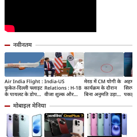
नवीनतम
Air India Flight :
India-US
मेरठ में CM योगी के
अहमदा
फुकेत-दिल्ली फ्लाइट
Relations : H-1B
कार्यक्रम के दौरान
सिरप क
के पायलट के डोप
वीजा शुल्क और
बिना अनुमति उड़ाया
पकड़ा
टेस्ट पर एयर इंडिया ने
इमिग्रेशन नीति के
ड्रोन, पुलिस ने युवक
क्राइम ब
मोबाइल मेनिया
कहा- रिपोर्ट नहीं
अलावा PM मोदी ने
को किया गिरफ्तार
रुपए 
मिली, टिप्पणी की
अमेरिकी उपराष्ट्रपति
जब्त क
स्थिति में नहीं
जेडी वेंस किन मुद्दों पर
की चर्चा