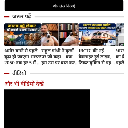
जरूर पढ़ें
अमीर बनने से पहले
राहुल गांधी ने कुत्तों
IRCTC की नई
भारत म
बूढ़ा हो जाएगा भारत!
पर जो कहा... क्या
वेबसाइट हुई लाइव,
का क्रे
2050 तक हर 5 में 1
हम उस पर बात कर
टिकट बुकिंग से पहले
पहले जा
भारतीय होगा 60
सकते हैं?
करना होगा ये जरूरी
वाहनों 
वीडियो
साल से ज्यादा उम्र का
काम, जानें पूरा
और इन
तरीका
और भी वीडियो देखें