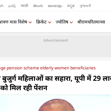
sh
தமிழ்
मराठी
తెలుగు
മലയാളം
ಕನ್ನಡ
ગુજરાતી
श्रावण मास विशेष
क्रिकेट
ज्योतिष
श्रीरामचरितमानस
age pension scheme elderly women beneficiaries
बुजुर्ग महिलाओं का सहारा, यूपी में 29 ल
को मिल रही पेंशन