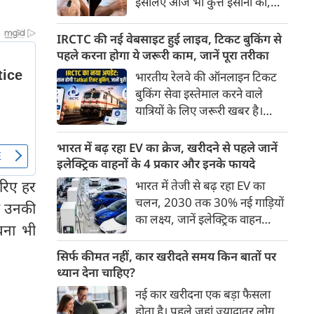
इसलिए आज भी कुत्ते इंसानों को,
पहुंच रहा है।
इंसानों से बेहतर समझते हैं। जब हम
भू-राजनीति से लेकर कृत्रिम
IRCTC की नई वेबसाइट हुई लाइव, टिकट बुकिंग से
बुद्धिमत्ता, जलवायु परिवर्तन से लेकर
पहले करना होगा ये जरूरी काम, जानें पूरा तरीका
क्रिकेट तक हर विषय पर बहस कर
भारतीय रेलवे की ऑनलाइन टिकट
सकते हैं, तो उस जीव पर भी एक
बुकिंग सेवा इस्तेमाल करने वाले
गंभीर चर्चा बनती है जिसने किसी भी
यात्रियों के लिए जरूरी खबर है।
सभ्यता से पहले इंसान का साथ चुना
IRCTC ने अपनी नई टिकट बुकिंग
था। दुर्भाग्य यह है कि आज कुत्तों के
वेबसाइट का बीटा वर्जन लॉन्च कर
भारत में बढ़ रहा EV का क्रेज, खरीदने से पहले जानें
बारे में हमारी राय पशु-चिकित्सकों,
दिया है। करीब 24 साल पुराने
इलेक्ट्रिक वाहनों के 4 प्रकार और इनके फायदे
व्यवहार वैज्ञानिकों या विशेषज्ञों से
इंटरफेस के बाद वेबसाइट को नए
जरिए हर
भारत में तेजी से बढ़ रहा EV का
कम... और व्हाट्सऐप यूनिवर्सिटी से
डिजाइन और कई नए फीचर्स के साथ
चलन, 2030 तक 30% नई गाड़ियों
ज़्यादा बनती है।
वल उनकी
अपडेट किया गया है।
का लक्ष्य, जानें इलेक्ट्रिक वाहन
ावना भी
कितने प्रकार के होते हैं और क्या है
200 अरब रुपए का मौका
सिर्फ कीमत नहीं, कार खरीदते समय किन बातों पर
ध्यान देना चाहिए?
नई कार खरीदना एक बड़ा फैसला
होता है। पहले जहां ज़्यादातर लोग