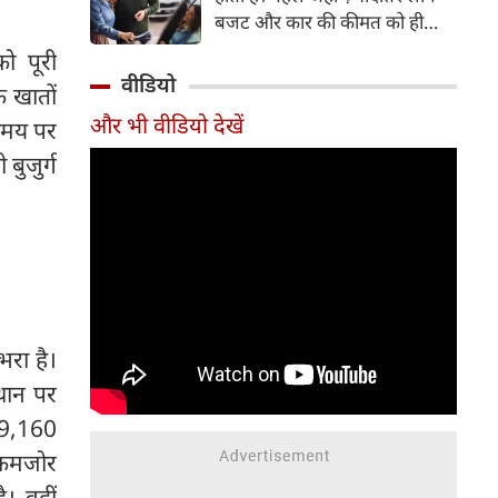
बजट और कार की कीमत को ही
सबसे अहम मानते थे, वहीं आज
ो पूरी
खरीदार कई दूसरे पहलुओं पर भी
वीडियो
क खातों
ध्यान देते हैं। आइए जानते हैं कि कार
और भी वीडियो देखें
 समय पर
खरीदते समय किन बातों पर ध्यान
देना चाहिए।
बुजुर्ग
भरा है।
्थान पर
79,160
े कमजोर
ै। वहीं