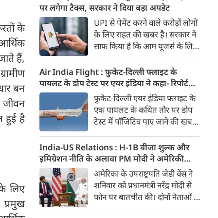
दिया। इस दौरान आलम यह था कि
पर लगेगा टैक्स, सरकार ने दिया बड़ा अपडेट
बारिश के बीच भी युवाओं का जोश
UPI से पेमेंट करने वाले करोड़ों लोगों
रतों के
कम नहीं हुआ। उन्होंने जोर-शोर से
के लिए राहत की खबर है। सरकार ने
यह यात्रा निकाली और लोगों को प्रेरित
 आर्थिक
साफ किया है कि आम यूजर्स के लिए
किया। मुख्यमंत्री डॉ. मोहन यादव ने
ते हैं,
UPI पेमेंट फिलहाल फ्री रहेगा। यानी
इस 'तिरंगा यात्रा' का शुभारंभ किया।
एक व्यक्ति से दूसरे व्यक्ति को पैसे
Air India Flight : फुकेट-दिल्ली फ्लाइट के
्रामीण
भेजने यानी Person-to-Person
पायलट के डोप टेस्ट पर एयर इंडिया ने कहा- रिपोर्ट
आधार बन
(P2P) UPI ट्रांजैक्शन पर कोई चार्ज
नहीं मिली, टिप्पणी की स्थिति में नहीं
फुकेट-दिल्ली एयर इंडिया फ्लाइट के
क जीवन
नहीं लगेगा। इसके अलावा ज्यादातर
एक पायलट के कथित तौर पर डोप
मर्चेंट पेमेंट भी बिना शुल्क के जारी
 हुई है
टेस्ट में पॉजिटिव पाए जाने की खबरों
रहने की उम्मीद है।
के बीच एयर इंडिया ने कहा है कि उसे
अभी तक टेस्ट रिपोर्ट उपलब्ध नहीं
India-US Relations : H-1B वीजा शुल्क और
कराई गई है। एयरलाइन ने कहा कि
इमिग्रेशन नीति के अलावा PM मोदी ने अमेरिकी
रिपोर्ट उसके पास नहीं होने के कारण
उपराष्ट्रपति जेडी वेंस किन मुद्दों पर की चर्चा
अमेरिका के उपराष्ट्रपति जेडी वेंस ने
वह इस मामले में किसी निष्कर्ष पर
शनिवार को प्रधानमंत्री नरेंद्र मोदी से
 के लिए
टिप्पणी करने की स्थिति में नहीं है।
फोन पर बातचीत की। दोनों नेताओं ने
प्रमुख
भारत-अमेरिका व्यापक वैश्विक