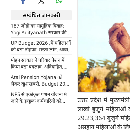
सम्बंधित जानकारी
187 जोड़ों का सामूहिक विवाह:
Yogi Adityanath सरकार की
‘कन्या विवाह सहायता योजना’ से
UP Budget 2026 ,में महिलाओं
श्रमिक परिवारों को बड़ी राहत
को बड़ा तोहफा: सस्ता लोन, आवास
योजना और 18,620 करोड़ का
मोहन सरकार ने परिवार पेंशन में
प्रावधान
किया बड़ा बदलाव, अविवाहित,
विधवा व तलाकशुदा बेटी भी पेंशन
Atal Pension Yojana को
की होगी हकदार
लेकर खुशखबरी, Budget 2026
से पहले मोदी सरकार का बड़ा
NPS से एकीकृत पेंशन योजना में
फैसला, जानिए कैसे मिलती है
उत्तर प्रदेश में मुख्यमं
जाने के इच्छुक कर्मचारियों को
5000 रुपए महीने पेंशन
सरकार ने दिया बड़ा अपडेट
लाखों बुजुर्ग महिलाओं
29,23,364 बुजुर्ग महि
असहाय महिलाओं के लिए