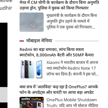
 आर्थिक
रणनीतिक साझेदारी को और मजबूत
मेरठ में CM योगी के कार्यक्रम के दौरान बिना अनुमति
करने के तरीकों पर चर्चा की।
Sudhir
उड़ाया ड्रोन, पुलिस ने युवक को किया गिरफ्तार
बातचीत के दौरान व्यापार, रक्षा,
मुख्यमंत्री के कार्यक्रम के दौरान बिना
ऊर्जा सुरक्षा, महत्वपूर्ण खनिज और
अनुमति ड्रोन उड़ाने के मामले में
उभरती तकनीकों जैसे प्रमुख मुद्दों पर
पुलिस ने एक युवक को गिरफ्तार
विचार-विमर्श हुआ।
किया है। कार्यक्रम स्थल के आसपास
दो ड्रोन उड़ते हुए दिखाई दिए थे। जांच
मोबाइल मेनिया
में एक ड्रोन सरकारी और पूर्व अनुमति
Redmi का बड़ा धमाका, लांच किया सस्ता
से उड़ाया जा रहा था, जबकि दूसरा
स्मार्टफोन, 8,000mAh बैटरी और 50MP कैमरा
ड्रोन बिना अनुमति उड़ता पाया गया।
Xiaomi ने भारतीय बाजार में अपना
नया स्मार्टफोन Redmi Note 17
लॉन्च कर दिया है। कंपनी ने इस फोन
को TrueColour AMOLED
डिस्प्ले, 8,000mAh की बड़ी बैटरी
क्या सच में 'अलविदा' कह रहा है OnePlus? आपके
और Qualcomm Snapdragon
फोन के अपडेट्स और वारंटी पर आया बड़ा अपडेट
चिपसेट के साथ पेश किया है। फोन में
OnePlus Mobile Shutdown
50MP का मेन कैमरा दिया गया है।
Truth: यदि आप भी सोशल मीडिया