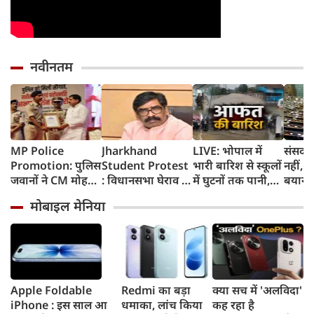
नवीनतम
MP Police
Jharkhand
LIVE: भोपाल में
संसद म
Promotion: पुलिस
Student Protest
भारी बारिश से स्कूलों
नहीं, 
जवानों ने CM मोहन
: विधानसभा घेराव के
में घुटनों तक पानी,
बयान 
यादव का जताया
दौरान छात्रों पर वाटर
मंगलवार को छुट्टी
भी नही
मोबाइल मेनिया
आभार, बोले-
कैनन और लाठीचार्ज,
कांग्रे
प्रमोशन से बढ़ा
CM हेमंत सोरेन बोले-
मांगों
हौसला, CM ने कही
'बातचीत से
नहीं
बड़ी बात
सुलझाएंगे मामला'
Apple Foldable
Redmi का बड़ा
क्या सच में 'अलविदा'
iPhone : इस साल आ
धमाका, लांच किया
कह रहा है