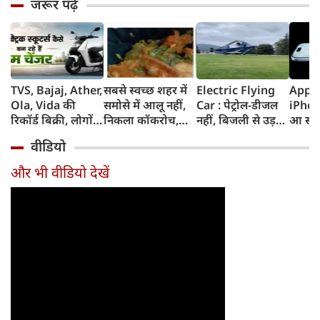
जरूर पढ़ें
TVS, Bajaj, Ather,
सबसे स्‍वच्‍छ शहर में
Electric Flying
Apple
Ola, Vida की
समोसे में आलू नहीं,
Car : पेट्रोल-डीजल
iPhon
रिकॉर्ड बिक्री, लोगों
निकला कॉकरोच,
नहीं, बिजली से उड़ने
आ सकत
की पसंद क्यों बन रहे
लोग बोले यहां भी
की तैयारी, पहाड़ की
का पह
वीडियो
हैं Electric
CJP
समस्या से आया
iPhon
Scooters
आइडिया, छात्र ने
RAM
और भी वीडियो देखें
किया चमत्कार, चीन
5800m
के दावे को नकारा
समेत म
फीचर्स