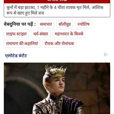
कूनो में बड़ा झटका, 1 महीने के 4 चीता शावक मृत मिले, आंशिक
रूप से खाए हुए मिले शव
वेबदुनिया पर पढ़ें :
समाचार
बॉलीवुड
ज्योतिष
लाइफ स्‍टाइल
धर्म-संसार
महाभारत के किस्से
रामायण की कहानियां
रोचक और रोमांचक