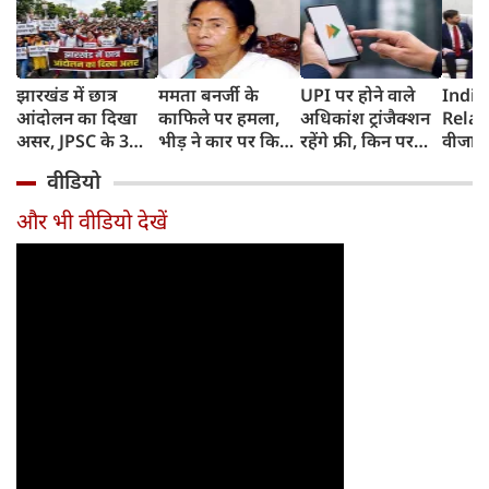
झारखंड में छात्र
ममता बनर्जी के
UPI पर होने वाले
India
आंदोलन का दिखा
काफिले पर हमला,
अधिकांश ट्रांजैक्शन
Relat
असर, JPSC के 3
भीड़ ने कार पर किया
रहेंगे फ्री, किन पर
वीजा 
सदस्‍यों ने दिया
पथराव, भाजपा और
लगेगा टैक्स, सरकार
इमिग्रे
वीडियो
इस्‍तीफा, प्रदर्शन को
पुलिस पर लगा यह
ने दिया बड़ा अपडेट
अलावा
लेकर क्या बोले CM
आरोप
अमेरिक
और भी वीडियो देखें
हेमंत सोरेन?
जेडी वें
की चर्च