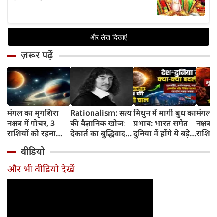
ज़रूर पढ़ें
मंगल का मृगशिरा
Rationalism: सत्य
मिथुन में मार्गी बुध का
मंगल क
नक्षत्र में गोचर, 3
की वैज्ञानिक खोज:
प्रभाव: भारत समेत
नक्षत्र म
राशियों को रहना
देकार्त का बुद्धिवाद
दुनिया में होंगे ये बड़े
राशियो
होगा 12 अगस्त तक
और आधुनिक दर्शन
बदलाव
चमकेग
वीडियो
सावधान
का जन्म
किसे र
सावधा
और भी वीडियो देखें