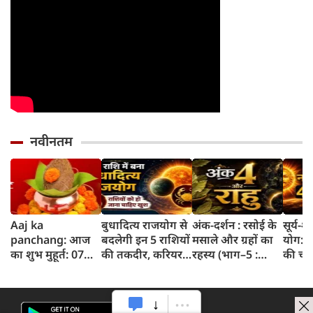
नवीनतम
Aaj ka
बुधादित्य राजयोग से
अंक-दर्शन : रसोई के
सूर्य-
panchang: आज
बदलेगी इन 5 राशियों
मसाले और ग्रहों का
योग: इ
का शुभ मुहूर्त: 07
की तकदीर, करियर
रहस्य (भाग–5 :
की चम
अगस्‍त 2026:
और कारोबार में मिल
तेजपत्ता)
सफलता 
शुक्रवार का पंचांग
सकती है बड़ी
रास्ते
और शुभ समय
सफलता