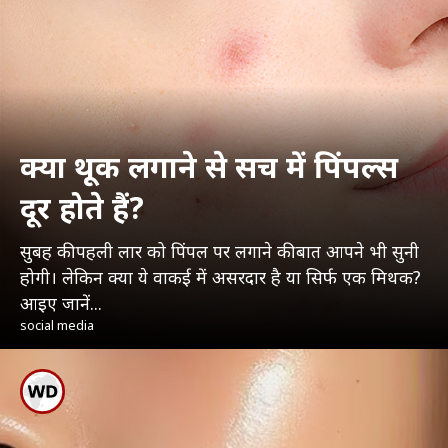
क्या थूक लगाने से सच में पिंपल्स
दूर होते हैं?
सुबह की पहली लार को पिंपल पर लगाने की बात आपने भी सुनी
होगी। लेकिन क्या ये वाकई में असरदार है या सिर्फ एक मिथक?
आइए जानें...
social media