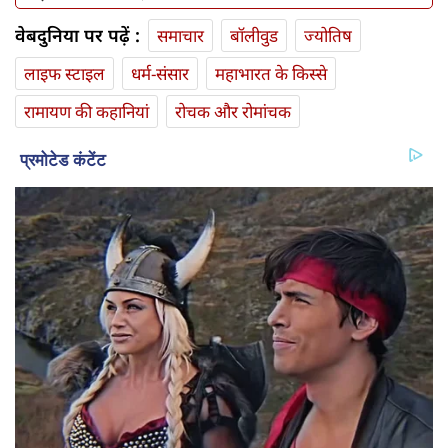
वेबदुनिया पर पढ़ें :
समाचार
बॉलीवुड
ज्योतिष
लाइफ स्‍टाइल
धर्म-संसार
महाभारत के किस्से
रामायण की कहानियां
रोचक और रोमांचक