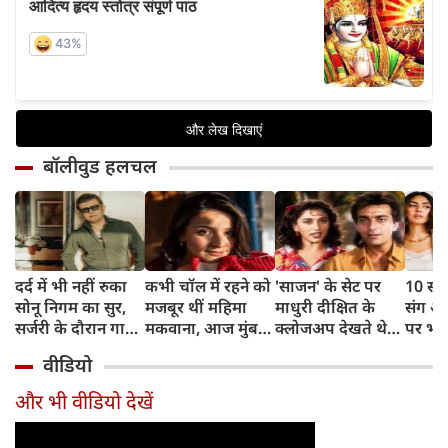
बॉलीवुड हलचल
दर्द में भी नहीं रुका
कभी चॉल में रहने को
'साजन' के सेट पर
10 साल
सोनू निगम का सुर,
मजबूर थीं महिमा
माधुरी दीक्षित के
संग अ
सर्जरी के दौरान गाया
मकवाना, आज मुंबई
क्लोजअप देखते थे
पर भड़
मोहम्मद रफी का
में हैं 2 आलीशान घर
संजय दत्त, डायरेक्टर
ठाकुर,
वीडियो
क्लासिक गाना
और करोड़ों की दौलत
ने सुनाया किस्सा
थोड़ा र
और भी वीडियो देखें