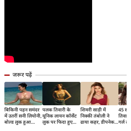
जरूर पढ़ें
बिकिनी पहन समंदर
पलक तिवारी के
शिमरी साड़ी में
45 साल
में उतरीं सनी लियोनी,
यूनिक लायन कॉर्सेट
निक्की तंबोली ने
तिवार
बोल्ड लुक हुआ
लुक पर फिदा हुए
ढाया कहर, डीपनेक
गर्ल ल
वायरल
फैंस, देखिए एक्ट्रेस
ब्लाउज पहन लगाया
अंदाज 