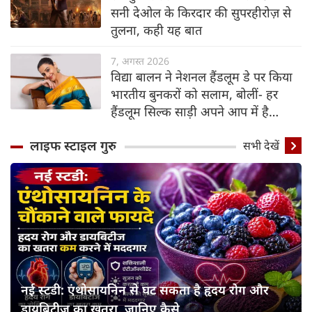
सनी देओल के किरदार की सुपरहीरोज़ से
तुलना, कही यह बात
7, अगस्त 2026
विद्या बालन ने नेशनल हैंडलूम डे पर किया
भारतीय बुनकरों को सलाम, बोलीं- हर
हैंडलूम सिल्क साड़ी अपने आप में है
अनोखी
लाइफ स्‍टाइल गुरु
सभी देखें
नई स्टडी: एंथोसायनिन से घट सकता है हृदय रोग और
डायबिटीज का खतरा, जानिए कैसे