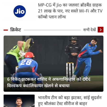
MP-CG में Jio का जलवा! ब्रॉडबैंड ग्राहक
21 लाख के पार, नए सस्ते Wi-Fi और TV
कॉम्बो प्लान लॉन्च
क्रिकेट
सभी देखें
6 विकेट झटककर राशिद ने अफगानिस्तान को ODI
विश्वकप क्वालिफायर खेलने से बचाया
भारतीय टीम को बड़ा झटका, सांई सुदर्शन
हुए श्रीलंका टेस्ट सीरीज से बाहर