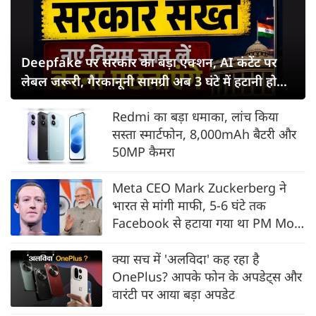
Deepfake पर सरकार का बड़ा एक्शन, AI कंटेंट पर
लेबल जरूरी, गैरकानूनी सामग्री अब 3 घंटे में हटानी होगी,
नए नियम जान लें वरना पछताएंगे
Redmi का बड़ा धमाका, लांच किया
सस्ता स्मार्टफोन, 8,000mAh बैटरी और
50MP कैमरा
Meta CEO Mark Zuckerberg ने
भारत से मांगी माफी, 5-6 घंटे तक
Facebook से हटाया गया था PM Modi
का वीडियो
क्या सच में 'अलविदा' कह रहा है
OnePlus? आपके फोन के अपडेट्स और
वारंटी पर आया बड़ा अपडेट