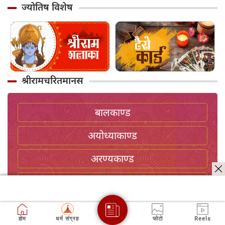
ज्योतिष विशेष
श्रीरामचरितमानस
बालकाण्ड
अयोध्याकाण्ड
अरण्यकाण्ड
किष्किन्धाकाण्ड
सुंदरकाण्ड
होम
धर्म संग्रह
फोटो
Reels