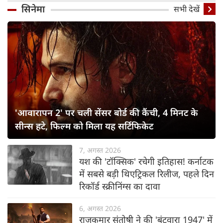
सिनेमा
सभी देखें
'आवारापन 2' पर चली सेंसर बोर्ड की कैंची, 4 मिनट के
सीन्स हटे, फिल्म को मिला यह सर्टिफिकेट
7, अगस्त 2026
यश की 'टॉक्सिक' रचेगी इतिहास! कर्नाटक
में सबसे बड़ी थिएट्रिकल रिलीज, पहले दिन
रिकॉर्ड स्क्रीनिंग्स का दावा
6, अगस्त 2026
राजकुमार संतोषी ने की 'बंटवारा 1947' में