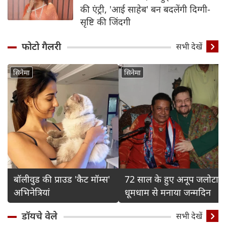
की एंट्री, 'आई साहेब' बन बदलेंगी दिग्गी-
सृष्टि की जिंदगी
फोटो गैलरी
Detail
सभी देखें
सिनेमा
सिनेमा
बॉलीवुड की प्राउड 'कैट मॉम्स'
72 साल के हुए अनूप जलोटा,
अभिनेत्रियां
धूमधाम से मनाया जन्मदिन
डॉयचे वेले
सभी देखें