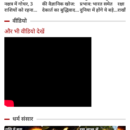
नक्षत्र में गोचर, 3
की वैज्ञानिक खोज:
प्रभाव: भारत समेत
रक्षा ब
राशियों को रहना
देकार्त का बुद्धिवाद
दुनिया में होंगे ये बड़े
राखी ब
होगा 12 अगस्त तक
और आधुनिक दर्शन
बदलाव
मुहूर्त?
वीडियो
सावधान
का जन्म
और भी वीडियो देखें
धर्म संसार