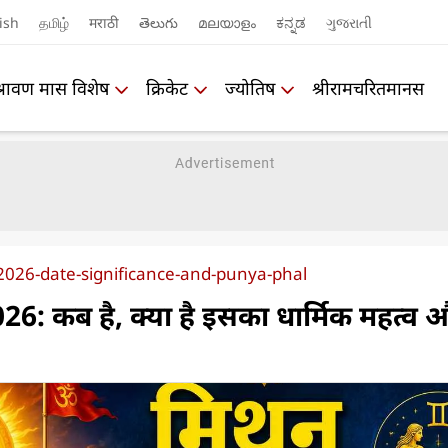
ish
தமிழ்
मराठी
తెలుగు
മലയാളം
ಕನ್ನಡ
ગુજરાતી
श्रावण मास विशेष
क्रिकेट
ज्योतिष
श्रीरामचरितमानस
2026-date-significance-and-punya-phal
2026: कब है, क्या है इसका धार्मिक महत्व 