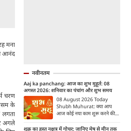
तरह मना
का आनंद
नवीनतम
Aaj ka panchang: आज का शुभ मुहूर्त: 08
अगस्‍त 2026: शनिवार का पंचांग और शुभ समय
धर्म चरण
08 August 2026 Today
 असम के
Shubh Muhurat: क्या आप
ला' लगता
आज कोई नया काम शुरू करने की
सोच रहे हैं? या कोई महत्वपूर्ण निर्णय
कर अगले
लेने वाले हैं? ज्योतिष और पंचांग के
शुक्र का हस्त नक्षत्र में गोचर: जानिए मेष से मीन तक