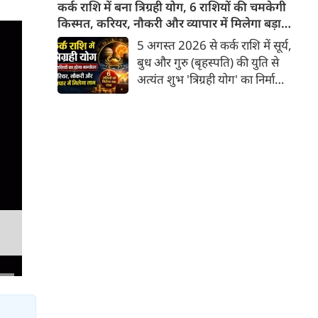
सुगंध या औषधीय गुण ही नहीं, बल्कि
कर्क राशि में बना त्रिग्रही योग, 6 राशियों की चमकेगी
एक सांस्कृतिक संकेत भी समेटे रहता
किस्मत, करियर, नौकरी और व्यापार में मिलेगा बड़ा
है। यदि हल्दी स्थिरता का बोध कराती
लाभ
5 अगस्त 2026 से कर्क राशि में सूर्य,
है, लाल मिर्च ऊर्जा का प्रतीक बनती
बुध और गुरु (बृहस्पति) की युति से
है और तेजपत्ता अदृश्य प्रभावों की
अत्यंत शुभ 'त्रिग्रही योग' का निर्माण
ओर संकेत करता है, तो धनिया प्रकृति
हुआ है जो 17 अगस्त तक रहेगा।
की उस सहज बुद्धिमत्ता का
ज्योतिष शास्त्र में कर्क राशि में इन
प्रतिनिधित्व करता है जो बिना शोर
तीन प्रमुख ग्रहों का एक साथ आना
किए जीवन में संतुलन स्थापित करती
बहुत ही दुर्लभ और फलदायी माना
है।
जाता है, क्योंकि यहाँ गुरु उच्च के
होते हैं तथा सूर्य-बुध के मिलने से
'बुधादित्य राजयोग' का निर्माण भी
होता है। इस त्रिग्रही योग के प्रभाव से
6 राशियों की किस्मत चमकने वाली है
और उन्हें करियर, नौकरी तथा व्यापार
में अभूतपूर्व लाभ मिलने के संकेत हैं।
आइए जानते हैं वे भाग्यशाली राशियां
कौन-सी हैं।