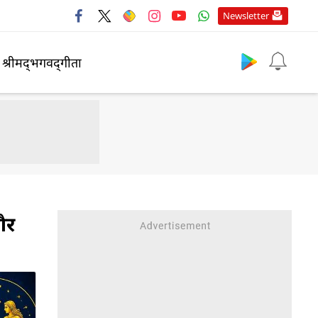
Newsletter
श्रीमद्‍भगवद्‍गीता
और