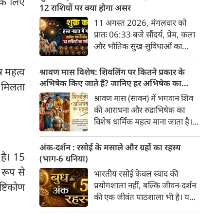
 के लिए
अनुसार, किसी भी शुभ कार्य को सही
12 राशियों पर क्या होगा असर
मुहूर्त में करने से सफलता की
11 अगस्त 2026, मंगलवार को
संभावना बढ़ जाती है। 'वेबदुनिया'
प्रातः 06:33 बजे सौंदर्य, प्रेम, कला
आपके लिए लेकर आया है 08
और भौतिक सुख-सुविधाओं का
अगस्‍त, 2026 का विशेष पंचांग और
कारक ग्रह 'शुक्र' उत्तराफाल्गुनी नक्षत्र
शुभ-अशुभ मुहूर्त।
के चतुर्थ पद से निकलकर हस्त नक्षत्र
ष महत्व
श्रावण मास विशेष: शिवलिंग पर कितने प्रकार के
के प्रथम पद में प्रवेश करेगा। हस्त
अभिषेक किए जाते हैं? जानिए हर अभिषेक का
य मिलता
नक्षत्र के स्वामी चंद्रमा हैं, जो मन और
महत्व
श्रावण मास (सावन) में भगवान शिव
भावनाओं का प्रतिनिधित्व करते हैं।
की आराधना और रुद्राभिषेक का
सौंदर्य के कारक शुक्र का चंद्रमा के
विशेष धार्मिक महत्व माना जाता है।
नक्षत्र में प्रवेश सभी 12 राशियों के
शास्त्रों और पुराणों के अनुसार,
जीवन में रचनात्मकता, आर्थिक
अलग-अलग द्रव्यों (सामग्रियों) से
अंक-दर्शन : रसोई के मसाले और ग्रहों का रहस्य
स्थिति और व्यक्तिगत संबंधों पर
 है। 15
किए गए अभिषेक से अलग-अलग
(भाग-6 धनिया)
गहरा प्रभाव डालेगा।
प्रकार के फल प्राप्त होते हैं। भगवान
 रूप से
भारतीय रसोई केवल स्वाद की
शिव को "अभिषेक प्रिय" माना गया
प्रयोगशाला नहीं, बल्कि जीवन-दर्शन
्टिकोण
है। यहाँ मुख्य प्रकार के शिव-अभिषेक
की एक जीवंत पाठशाला भी है। यहां
और उनके महत्व की पूरी जानकारी दी
प्रत्येक मसाला अपने भीतर केवल
गई है।