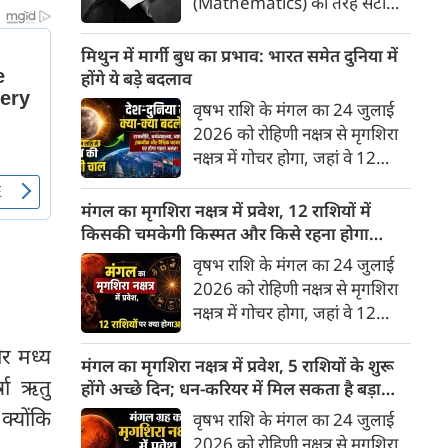
(Mathematics) की तरह सटीक,
अकाट्य और संदेह से परे बनाया
जाए। वे एक ऐसा सार्वभौमिक सत्य
मिथुन में मार्गी बुध का प्रभाव: भारत समेत दुनिया में
खोजना चाहते थे, जिस पर कोई भी
होंगे ये बड़े बदलाव
प्रश्नचिह्न न लगा सके। इसी विचार ने
वृषभ राशि के मंगल का 24 जुलाई
बुद्धिवाद (Rationalism) की नींव
2026 को रोहिणी नक्षत्र से मृगशिरा
रखी। आइए, देकार्त के इस अद्भुत
नक्षत्र में गोचर होगा, जहां वे 12
दार्शनिक चिंतन के 4 प्रमुख स्तंभों को
अगस्त तक रहेंगे। ज्योतिष की दुनिया
गहराई से समझते हैं।
में एक बड़ा हलचल भरा मोड़ आ चुका
मंगल का मृगशिरा नक्षत्र में प्रवेश, 12 राशियों में
है- बुध ग्रह अपनी ही प्रिय राशि मिथुन
किसकी चमकेगी किस्मत और किसे रहना होगा
में सीधे (मार्गी) चलने लगे हैं। अब जब
सावधान?
वृषभ राशि के मंगल का 24 जुलाई
बुद्धि और संवाद का कारक ग्रह सीधी
2026 को रोहिणी नक्षत्र से मृगशिरा
चाल चलेगा, तो जाहिर है आपकी
नक्षत्र में गोचर होगा, जहां वे 12
सोच, बातचीत और फैसलों की रफ्तार
अगस्त तक रहेंगे। मंगल के इस नक्षत्र
भी बदल जाएगी।
और मध्य
परिवर्तन के चलते मेष से लेकर मीन
मंगल का मृगशिरा नक्षत्र में प्रवेश, 5 राशियों के शुरू
तक किन राशियों के लिए शुभ और
षा ऋतु
होंगे अच्छे दिन; धन-करियर में मिल सकता है बड़ा
किनके लिए है अशुभ। ज्योतिष शास्त्र
लाभ
्योंकि
वृषभ राशि के मंगल का 24 जुलाई
में मंगल को ऊर्जा, साहस, पराक्रम
2026 को रोहिणी नक्षत्र से मृगशिरा