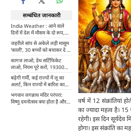
सम्बंधित जानकारी
India Weather : आने वाले
दिनों में देश में मौसम के दो रूप,
कहीं Heat Wave का प्रकोप,
जहरीले सांप से अकेले लड़ी मासूम
कहीं आंधी, तूफान, बारिश, IMD ने
‘काली’, 30 बच्चों को बचाकर दे दी
चेतावनी में क्या कहा
जान
कागज लाओ, डेथ सर्टिफिकेट
लाओ, नियम पूरे करो, 19300
रुपए के लिए बहन के कंकाल को
बढ़ेगी गर्मी, कई राज्यों में लू का
कब्र खोदकर लाया जीतू मुंडा
अलर्ट, किन राज्यों में बारिश का
अलर्ट?
भगवान जगन्नाथ मंदिर परंपरा:
वर्ष में 12 संक्रांतियां 
विष्णु दमनोत्सव क्या होता है और
क्या है इसका महत्व?
का ज्यादा महत्व है। 15
रहेगी। इस दिन सूर्यदेव 
होगा। इस संक्रांति का मह