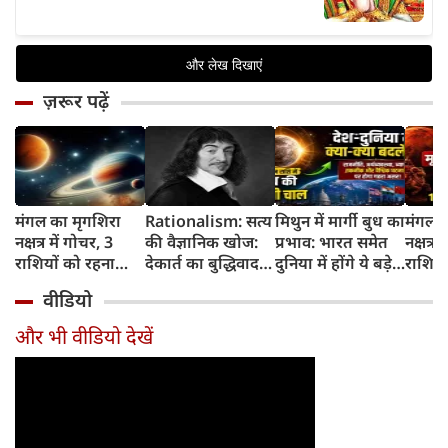
ज़रूर पढ़ें
मंगल का मृगशिरा
Rationalism: सत्य
मिथुन में मार्गी बुध का
मंगल क
नक्षत्र में गोचर, 3
की वैज्ञानिक खोज:
प्रभाव: भारत समेत
नक्षत्र म
राशियों को रहना
देकार्त का बुद्धिवाद
दुनिया में होंगे ये बड़े
राशियो
होगा 12 अगस्त तक
और आधुनिक दर्शन
बदलाव
चमकेग
वीडियो
सावधान
का जन्म
किसे र
सावधा
और भी वीडियो देखें