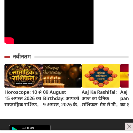
नवीनतम
Horoscope: 10 से
09 August
Aaj Ka Rashifal:
Aaj k
15 अगस्त 2026 का
Birthday: आपको
आज का दैनिक
panc
साप्ताहिक राशिफल,
9 अगस्त, 2026 के
राशिफल: मेष से मीन
का शुभ 
जानें किस राशि को
लिए जन्मदिन की
तक 12 राशियों का
अगस्‍त
होगा लाभ और किसे
बधाई!
राशिफल (9 अगस्‍त,
का पं
नुकसान
2026)
समय