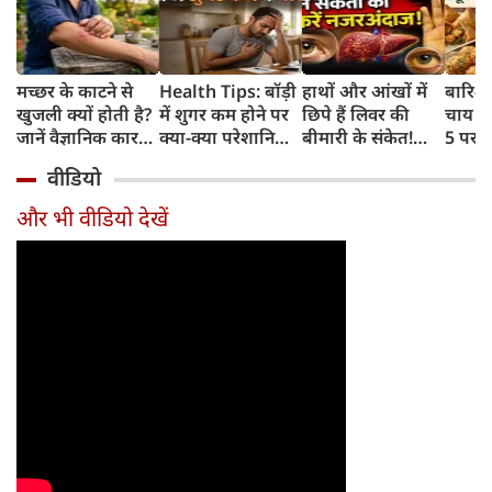
मच्छर के काटने से
Health Tips: बॉड़ी
हाथों और आंखों में
बारिश 
खुजली क्यों होती है?
में शुगर कम होने पर
छिपे हैं लिवर की
चाय के
जानें वैज्ञानिक कारण
क्या-क्या परेशानियां
बीमारी के संकेत!
5 परफे
और उपचार
होती हैं, जानें काम की
भूलकर भी न करें इन्हें
कॉम्बि
वीडियो
बातें
नजरअंदाज
क्रिस्पी
कोई क
और भी वीडियो देखें