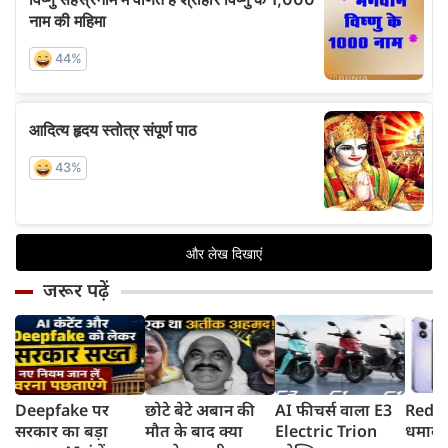
जरूर पढ़ें
Deepfake पर
छोटे बेटे अबान की
AI फीचर्स वाला E3
Redmi
सरकार का बड़ा
मौत के बाद क्या
Electric Trion
धमाका