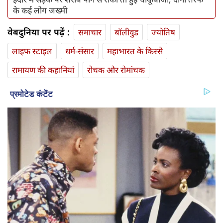
के कई लोग जख्‍मी
वेबदुनिया पर पढ़ें :
समाचार
बॉलीवुड
ज्योतिष
लाइफ स्‍टाइल
धर्म-संसार
महाभारत के किस्से
रामायण की कहानियां
रोचक और रोमांचक