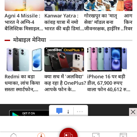
Agni 4 Missile :
Kanwar Yatra :
गोरखपुर का 'मातृ
आगरा म
भारत ने अग्नि-4
कांवड़ यात्रा में नमो
सेवा' मॉडल बना
किनारे
बैलिस्टिक मिसाइल
भारत की बढ़ी डिमांड,
जीवनरक्षक, हाईरिस्क
रिवर फ्
का सफल परीक्षण
गाजियाबाद समेत
गर्भवती महिलाओं के
करोड़ 
मोबाइल मेनिया
किया, 4,000 KM
कई स्टेशनों पर 50%
इलाज से बची 77
करेगी 
तक मारक क्षमता
तक बढ़ी यात्रियों की
जिंदगियां
मिलेंग
संख्या
सुविधा
Redmi का बड़ा
क्या सच में 'अलविदा'
iPhone 16 पर बड़ी
धमाका, लांच किया
कह रहा है OnePlus?
डील, 67,900 रुपए
सस्ता स्मार्टफोन,
आपके फोन के
वाला फोन 40,612 रुपए
8,000mAh बैटरी
अपडेट्स और वारंटी पर
में खरीदने का मौका, ऐसे
और 50MP कैमरा
आया बड़ा अपडेट
मिलेगा डिस्काउंट