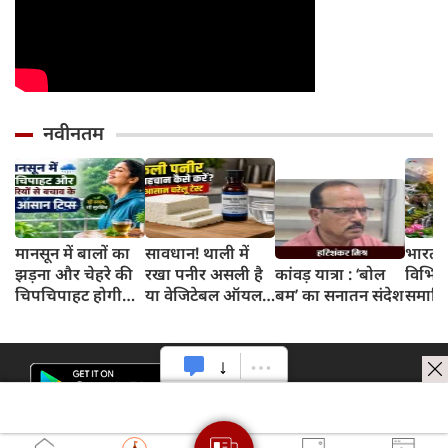
नवीनतम
मानसून में बालों का
सावधान! थाली में
भारत 
झड़ना और चेहरे की
रखा पनीर असली है
कांवड़ यात्रा : ‘बोल
विभिन्न
चिपचिपाहट होगी
या वेजिटेबल ऑयल
बम’ का सनातन संदेश
समाहित
गायब, बस डेली
से बना नकली? 2
अभिन्न
रूटीन में शामिल करें
मिनट के इस टेस्ट से
ये 5 लाइफस्टाइल
जानें सच्चाई
टिप्स