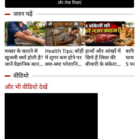
जरुर पढ़ें
मच्छर के काटने से
Health Tips: बॉड़ी
हाथों और आंखों में
बारिश 
खुजली क्यों होती है?
में शुगर कम होने पर
छिपे हैं लिवर की
चाय के
जानें वैज्ञानिक कारण
क्या-क्या परेशानियां
बीमारी के संकेत!
5 परफे
और उपचार
होती हैं, जानें काम की
भूलकर भी न करें इन्हें
कॉम्बि
वीडियो
बातें
नजरअंदाज
क्रिस्पी
कोई क
और भी वीडियो देखें